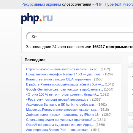
Рекурсивный акроним
словосочетания
«PHP: Hypertext Prepr
За последние 24 часа нас посетили
166217 программист
Последние
Строить можно — пользоваться нельзя: Техас...
(1452)
Представлен смартфон Redmi 17 5G — дисплей...
(1529)
Китай ответил на санкции США: ограничил...
(1558)
В работе Рунета произошёл масштабный сбой —...
(1341)
Google Gemini сможет сам находить проблемы в...
(1504)
«Это на 100 % не то, что мы хотели»: бывший...
(1591)
«Росатом» построит первый ветропарк в...
(1358)
Акционеры Samsung и SK hynix потребовали...
(1462)
Марсоход Perseverance впервые показал, как...
(1518)
Дефицит памяти грозит производству iPhone 18...
(1360)
Слежка под видом популярных приложений:...
(1341)
OpenAI попросила суд отклонить иск Apple,...
(1569)
Анонсирована Beaten Path — пошаговая...
(1541)