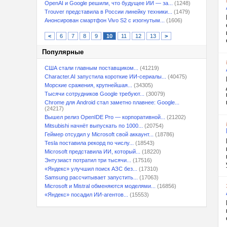
OpenAI и Google решили, что будущее ИИ — за...
(1248)
Trouver представила в России линейку техники...
(1479)
Анонсирован смартфон Vivo S2 с изогнутым...
(1606)
<
6
7
8
9
10
11
12
13
>
Популярные
США стали главным поставщиком...
(41219)
Character.AI запустила короткие ИИ-сериалы...
(40475)
Морские сражения, крупнейшая...
(34305)
Тысячи сотрудников Google требуют...
(30079)
Chrome для Android стал заметно плавнее: Google...
(24217)
Вышел релиз OpenIDE Pro — корпоративной...
(21202)
Mitsubishi начнёт выпускать по 1000...
(20754)
Геймер отсудил у Microsoft свой аккаунт...
(18786)
Tesla поставила рекорд по числу...
(18543)
Microsoft представила ИИ, который...
(18220)
Энтузиаст потратил три тысячи...
(17516)
«Яндекс» улучшил поиск АЗС без...
(17310)
Samsung рассчитывает запустить...
(17063)
Microsoft и Mistral обменяются моделями...
(16856)
«Яндекс» посадил ИИ-агентов...
(15553)