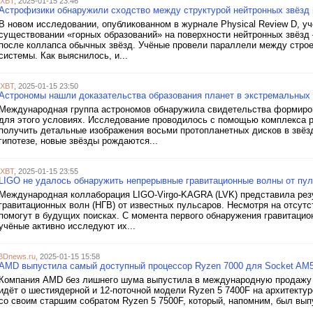
iXBT
, 2025-01-15 23:46
Астрофизики обнаружили сходство между структурой нейтронных звёзд 
В новом исследовании, опубликованном в журнале Physical Review D, у
существовании «горных образований» на поверхности нейтронных звёзд
после коллапса обычных звёзд. Учёные провели параллели между строе
системы. Как выяснилось, и...
iXBT
, 2025-01-15 23:50
Астрономы нашли доказательства образования планет в экстремальных
Международная группа астрономов обнаружила свидетельства формиров
для этого условиях. Исследование проводилось с помощью комплекса 
получить детальные изображения восьми протопланетных дисков в звёз
гипотезе, новые звёзды рождаются...
iXBT
, 2025-01-15 23:55
LIGO не удалось обнаружить непрерывные гравитационные волны от пу
Международная коллаборация LIGO-Virgo-KAGRA (LVK) представила ре
гравитационных волн (НГВ) от известных пульсаров. Несмотря на отсут
помогут в будущих поисках. С момента первого обнаружения гравитацио
учёные активно исследуют их...
3Dnews.ru
, 2025-01-15 15:58
AMD выпустила самый доступный процессор Ryzen 7000 для Socket AM
Компания AMD без лишнего шума выпустила в международную продажу 
идёт о шестиядерной и 12-поточной модели Ryzen 5 7400F на архитекту
со своим старшим собратом Ryzen 5 7500F, который, напомним, был вып