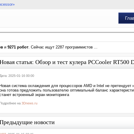
ocessor»
Гла
ов
и
9271 робот
. Сейчас ищут 2287 программистов ...
Новая статья: Обзор и тест кулера PCCooler RT500 D
Дата: 2025-01-16 00:00
Новая система охлаждения для процессоров AMD и Intel не претендует
она готова предложить пользователю оптимальный баланс характеристи
станет встроенный экран мониторинга
Подробнее на
3Dnews.ru
Предыдущие новости