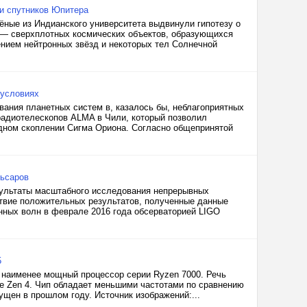
и спутников Юпитера
чёные из Индианского университета выдвинули гипотезу о
 — сверхплотных космических объектов, образующихся
нием нейтронных звёзд и некоторых тел Солнечной
 условиях
ания планетных систем в, казалось бы, неблагоприятных
радиотелескопов ALMA в Чили, который позволил
дном скоплении Сигма Ориона. Согласно общепринятой
льсаров
зультаты масштабного исследования непрерывных
ствие положительных результатов, полученные данные
нных волн в феврале 2016 года обсерваторией LIGO
5
наименее мощный процессор серии Ryzen 7000. Речь
ре Zen 4. Чип обладает меньшими частотами по сравнению
ущен в прошлом году. Источник изображений:...