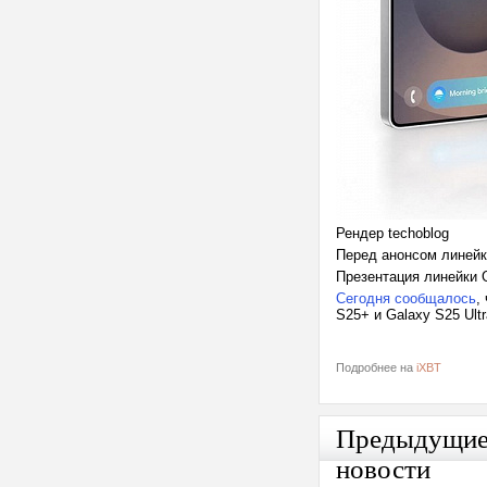
Рендер techoblog
Перед анонсом линей
Презентация линейки 
Сегодня сообщалось
,
S25+ и Galaxy S25 Ultr
Подробнее на
iXBT
Предыдущи
новости