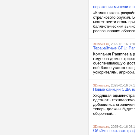
поражения мишени с н
«Калашников» разрабо
стрелкового оружия. 
может вести огонь пр
баллистическим вычис
распознавания образов
3Dnews.ru
, 2025-01-16 08:
Терабайтные GPU: Pan
Компания Panmnesia р
году она демонстриро
обеспечивающую досту
всё более усложняющи
ускорителям, априори.
3Dnews.ru
, 2025-01-16 07:
Новые санкции США на
Уходящая администра
сдержать технологиче
добавились ограничен
теперь должны будут 
оборонной...
3Dnews.ru
, 2025-01-16 05:
Объёмы поставок граф