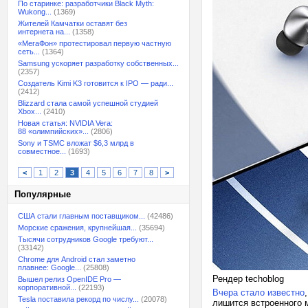
По старинке: разработчики Black Myth:
Wukong...
(1369)
Жителей Камчатки оставят без
интернета на...
(1358)
«МегаФон» протестировал первую частную
сеть...
(1364)
Samsung ускоряет разработку собственных...
(2357)
Создатель Kimi K3 готовится к IPO — ради...
(2412)
Blizzard стала самой успешной студией
Xbox...
(2410)
Новая статья: NVIDIA Vera:
88 «олимпийских»...
(2806)
Sony и TSMC вложат $6,3 млрд в
совместное...
(1693)
<
1
2
3
4
5
6
7
8
>
Популярные
США стали главным поставщиком...
(42486)
Морские сражения, крупнейшая...
(35694)
Тысячи сотрудников Google требуют...
(33142)
Chrome для Android стал заметно
плавнее: Google...
(25808)
Рендер techoblog
Вышел релиз OpenIDE Pro —
корпоративной...
(22193)
Вчера стало известно
Tesla поставила рекорд по числу...
(20078)
лишится встроенного 