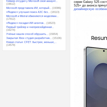
Геймер отсудил у Microsoft свой аккаунт...
серии Galaxy S25 сост
(19612)
S25+ до анонса прячут
Microsoft представила ИИ, который...
(19386)
дизайнерскую особенн
«Яндекс» улучшил поиск АЗС без...
(18113)
Microsoft и Mistral обменяются моделями...
(17912)
«Яндекс» посадил ИИ-агентов...
(16523)
Первый трейлер и «непревзойдённая...
(16274)
Учёные нашли способ обрушить...
(15654)
Закрытая Xbox студия-разработчик...
(15106)
Новая статья: CFET: быстрее, меньше,...
(14579)