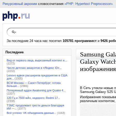
Рекурсивный акроним
словосочетания
«PHP: Hypertext Preprocessor»
За последние 24 часа нас посетил
105781 программист
и
9426 роб
Последние
Samsung Gala
Galaxy Watc
Вид от первого лица, вырезанный контент и...
(1272)
изображения 
Число детских аккаунтов в «Яндекс ID»...
(2232)
Lenovo вдвое расширила предприятие в США
для...
(1005)
ВСМ Москва — Санкт-Петербург: готова
больше...
(2365)
В Сеть утекли новые 
Потерянный аддон Awakening для Quake 4...
Samsung Galaxy S25 Ul
(2337)
Изображения показываю
120 Гц и 7500 мАч, недорого: Redmi 17...
различным контентом,
(2338)
TSMC продолжает грести деньги благодаря
ИИ —...
(2377)
Всё учтено: VK объединила данные...
(1163)