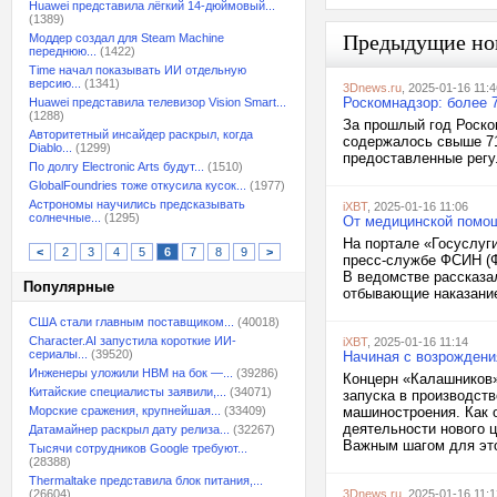
Huawei представила лёгкий 14-дюймовый...
(1389)
Предыдущие но
Моддер создал для Steam Machine
переднюю...
(1422)
Time начал показывать ИИ отдельную
версию...
(1341)
3Dnews.ru
, 2025-01-16 11:4
Роскомнадзор: более 7
Huawei представила телевизор Vision Smart...
(1288)
За прошлый год Роско
Авторитетный инсайдер раскрыл, когда
содержалось свыше 71
Diablo...
(1299)
предоставленные регул
По долгу Electronic Arts будут...
(1510)
GlobalFoundries тоже откусила кусок...
(1977)
Астрономы научились предсказывать
iXBT
, 2025-01-16 11:06
солнечные...
(1295)
От медицинской помощ
На портале «Госуслуг
<
2
3
4
5
6
7
8
9
>
пресс-службе ФСИН (Ф
В ведомстве рассказа
Популярные
отбывающие наказание
США стали главным поставщиком...
(40018)
Character.AI запустила короткие ИИ-
iXBT
, 2025-01-16 11:14
сериалы...
(39520)
Начиная с возрождени
Инженеры уложили HBM на бок —...
(39286)
Концерн «Калашников»
Китайские специалисты заявили,...
(34071)
запуска в производст
Морские сражения, крупнейшая...
(33409)
машиностроения. Как 
деятельности нового ц
Датамайнер раскрыл дату релиза...
(32267)
Важным шагом для это
Тысячи сотрудников Google требуют...
(28388)
Thermaltake представила блок питания,...
(26604)
3Dnews.ru
, 2025-01-16 11:1