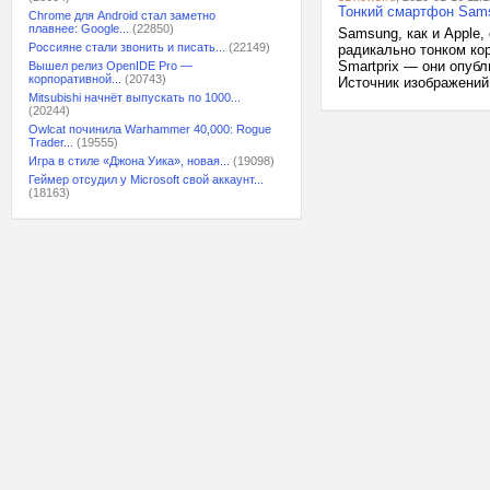
Тонкий смартфон Sams
Chrome для Android стал заметно
плавнее: Google...
(22850)
Samsung, как и Apple
Россияне стали звонить и писать...
(22149)
радикально тонком ко
Smartprix — они опуб
Вышел релиз OpenIDE Pro —
корпоративной...
(20743)
Источник изображений:
Mitsubishi начнёт выпускать по 1000...
(20244)
Owlcat починила Warhammer 40,000: Rogue
Trader...
(19555)
Игра в стиле «Джона Уика», новая...
(19098)
Геймер отсудил у Microsoft свой аккаунт...
(18163)