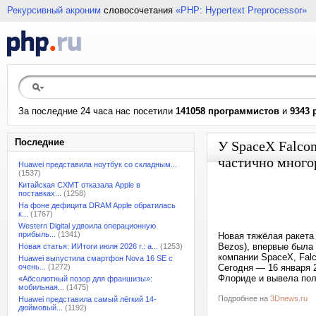
Рекурсивный акроним
словосочетания
«PHP: Hypertext Preprocessor»
За последние 24 часа нас посетили
141058 программистов
и
9343 
Последние
У SpaceX Falcon
частично много
Huawei представила ноутбук со складным...
(1537)
Китайская CXMT отказала Apple в
поставках...
(1258)
На фоне дефицита DRAM Apple обратилась
к...
(1767)
Western Digital удвоила операционную
прибыль...
(1341)
Новая тяжёлая ракета 
Bezos), впервые была
Новая статья: ИИтоги июля 2026 г.: а...
(1253)
компании SpaceX, Falc
Huawei выпустила смартфон Nova 16 SE с
очень...
(1272)
Сегодня — 16 января 
Флориде и вывела поле
«Абсолютный позор для франшизы»:
мобильная...
(1475)
Подробнее на
3Dnews.ru
Huawei представила самый лёгкий 14-
дюймовый...
(1192)