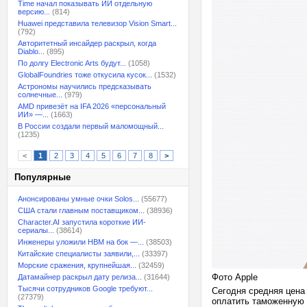
Time начал показывать ИИ отдельную
версию...
(814)
Huawei представила телевизор Vision Smart...
(792)
Авторитетный инсайдер раскрыл, когда
Diablo...
(895)
По долгу Electronic Arts будут...
(1058)
GlobalFoundries тоже откусила кусок...
(1532)
Астрономы научились предсказывать
солнечные...
(979)
AMD привезёт на IFA 2026 «персональный
ИИ» —...
(1663)
В России создали первый маломощный...
(1235)
<
1
2
3
4
5
6
7
8
>
Популярные
Анонсированы умные очки Solos...
(55677)
США стали главным поставщиком...
(38936)
Character.AI запустила короткие ИИ-
сериалы...
(38614)
Инженеры уложили HBM на бок —...
(38503)
Китайские специалисты заявили,...
(33397)
Морские сражения, крупнейшая...
(32459)
Фото Apple
Датамайнер раскрыл дату релиза...
(31644)
Тысячи сотрудников Google требуют...
Сегодня средняя цена 
(27379)
оплатить таможенную п