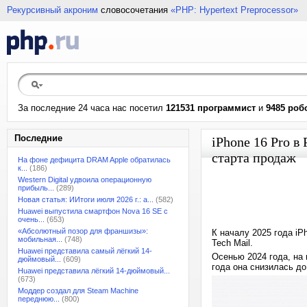
Рекурсивный акроним
словосочетания
«PHP: Hypertext Preprocessor»
За последние 24 часа нас посетил
121531 программист
и
9485 роб
Последние
iPhone 16 Pro в
старта продаж
На фоне дефицита DRAM Apple обратилась
к...
(186)
Western Digital удвоила операционную
прибыль...
(289)
Новая статья: ИИтоги июля 2026 г.: а...
(582)
Huawei выпустила смартфон Nova 16 SE с
очень...
(653)
«Абсолютный позор для франшизы»:
К началу 2025 года iP
мобильная...
(748)
Tech Mail.
Huawei представила самый лёгкий 14-
Осенью 2024 года, на 
дюймовый...
(609)
года она снизилась до
Huawei представила лёгкий 14-дюймовый...
(673)
Моддер создал для Steam Machine
переднюю...
(800)