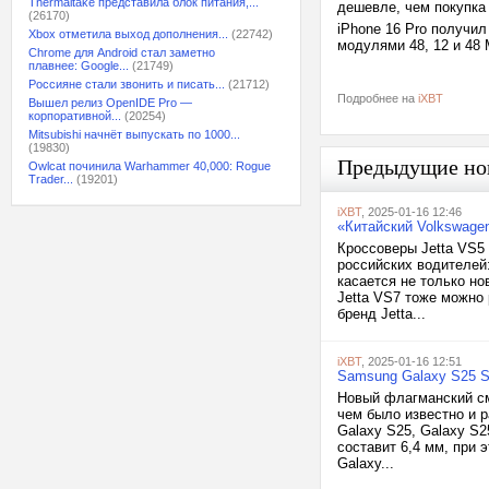
Thermaltake представила блок питания,...
дешевле, чем покупка
(26170)
iPhone 16 Pro получил
Xbox отметила выход дополнения...
(22742)
модулями 48, 12 и 48 
Chrome для Android стал заметно
плавнее: Google...
(21749)
Россияне стали звонить и писать...
(21712)
Подробнее на
iXBT
Вышел релиз OpenIDE Pro —
корпоративной...
(20254)
Mitsubishi начнёт выпускать по 1000...
(19830)
Предыдущие но
Owlcat починила Warhammer 40,000: Rogue
Trader...
(19201)
iXBT
, 2025-01-16 12:46
«Китайский Volkswagen
Кроссоверы Jetta VS5
российских водителей
касается не только н
Jetta VS7 тоже можно 
бренд Jetta...
iXBT
, 2025-01-16 12:51
Samsung Galaxy S25 S
Новый флагманский см
чем было известно и 
Galaxy S25, Galaxy S2
составит 6,4 мм, при
Galaxy...