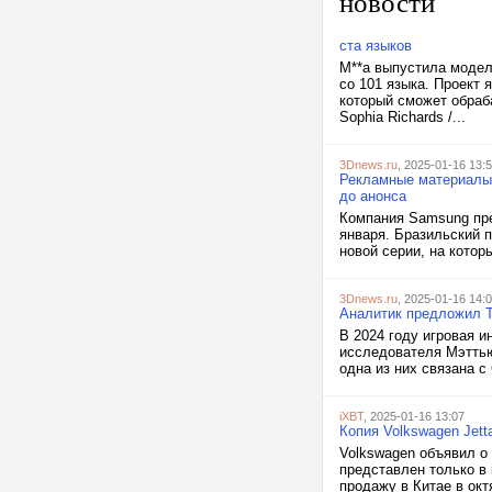
новости
ста языков
M**a выпустила модел
со 101 языка. Проект
который сможет обраба
Sophia Richards /...
3Dnews.ru
, 2025-01-16 13:
Рекламные материалы 
до анонса
Компания Samsung пре
января. Бразильский 
новой серии, на котор
3Dnews.ru
, 2025-01-16 14:
Аналитик предложил T
В 2024 году игровая и
исследователя Мэттью 
одна из них связана с 
iXBT
, 2025-01-16 13:07
Копия Volkswagen Jett
Volkswagen объявил о 
представлен только в 
продажу в Китае в окт