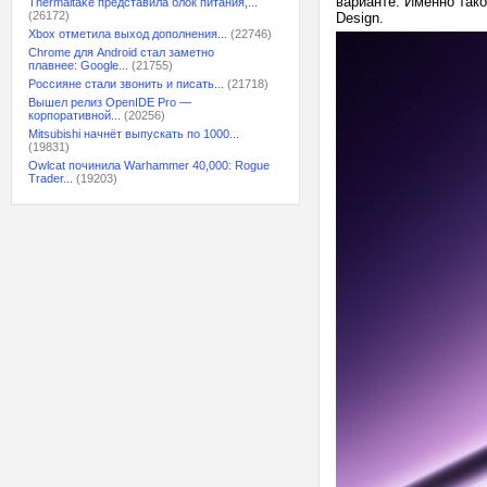
варианте. Именно так
Thermaltake представила блок питания,...
(26172)
Design.
Xbox отметила выход дополнения...
(22746)
Chrome для Android стал заметно
плавнее: Google...
(21755)
Россияне стали звонить и писать...
(21718)
Вышел релиз OpenIDE Pro —
корпоративной...
(20256)
Mitsubishi начнёт выпускать по 1000...
(19831)
Owlcat починила Warhammer 40,000: Rogue
Trader...
(19203)