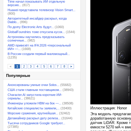
Time начал показывать ИИ отдельную
версию...
(817)
Huawei представила телевизор Vision Smart...
(800)
Авторитетный инсайдер раскрыл, когда
Diablo...
(896)
По долгу Electronic Arts будут...
(1060)
GlobalFoundries тоже откусила кусок...
(1544)
Астрономы научились предсказывать
солнечные...
(982)
AMD привезёт на IFA 2026 «персональный
ИИ» —...
(1668)
В России создали первый маломощный...
(1235)
<
1
2
3
4
5
6
7
8
>
Популярные
Анонсированы умные очки Solos...
(55682)
США стали главным поставщиком...
(38943)
Character.AI запустила короткие ИИ-
сериалы...
(38621)
Инженеры уложили HBM на бок —...
(38508)
Иллюстрация: Honor
Китайские специалисты заявили,...
(33400)
Морские сражения, крупнейшая...
(32462)
Эта модель предлагае
доработанную основну
Датамайнер раскрыл дату релиза...
(31644)
датчик LiDAR. Кроме 
Тысячи сотрудников Google требуют...
(27385)
емкости 5270 мА·ч вм