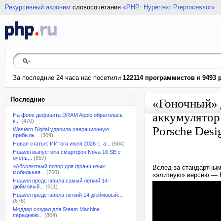
Рекурсивный акроним
словосочетания
«PHP: Hypertext Preprocessor»
За последние 24 часа нас посетили
122114 программистов
и
9493 
Последние
«Гоночный» 
аккумулятор
На фоне дефицита DRAM Apple обратилась
к...
(470)
Porsche Desi
Western Digital удвоила операционную
прибыль...
(309)
Новая статья: ИИтоги июля 2026 г.: а...
(584)
Huawei выпустила смартфон Nova 16 SE с
очень...
(657)
«Абсолютный позор для франшизы»:
Вслед за стандартны
мобильная...
(760)
«элитную» версию — H
Huawei представила самый лёгкий 14-
дюймовый...
(611)
Huawei представила лёгкий 14-дюймовый...
(676)
Моддер создал для Steam Machine
переднюю...
(804)