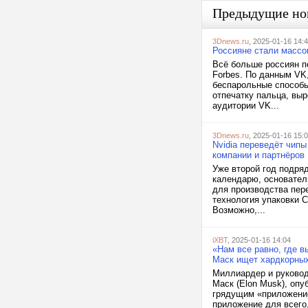
Предыдущие но
3Dnews.ru
, 2025-01-16 14:
Россияне стали массо
Всё больше россиян п
Forbes. По данным VK
беспарольные способы
отпечатку пальца, выр
аудитории VK...
3Dnews.ru
, 2025-01-16 15:
Nvidia переведёт чип
компании и партнёров
Уже второй год подряд
календарю, основатель
для производства пер
технология упаковки 
Возможно,...
iXBT
, 2025-01-16 14:04
«Нам все равно, где в
Маск ищет хардкорных
Миллиардер и руковод
Маск (Elon Musk), опу
грядущим «приложение
приложение для всего