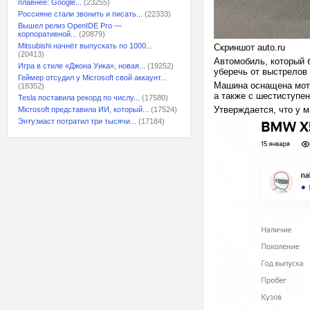
плавнее: Google...
(23255)
Россияне стали звонить и писать...
(22333)
Вышел релиз OpenIDE Pro —
корпоративной...
(20879)
Mitsubishi начнёт выпускать по 1000...
Скриншот auto.ru
(20413)
Автомобиль, который б
Игра в стиле «Джона Уика», новая...
(19252)
уберечь от выстрелов 
Геймер отсудил у Microsoft свой аккаунт...
Машина оснащена мото
(18352)
а также с шестиступе
Tesla поставила рекорд по числу...
(17580)
Утверждается, что у м
Microsoft представила ИИ, который...
(17524)
Энтузиаст потратил три тысячи...
(17184)