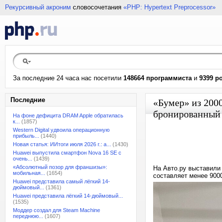
Рекурсивный акроним
словосочетания
«PHP: Hypertext Preprocessor»
За последние 24 часа нас посетили
148664 программиста
и
9399 р
Последние
«Бумер» из 200
бронированный 
На фоне дефицита DRAM Apple обратилась
к...
(1857)
Western Digital удвоила операционную
прибыль...
(1440)
Новая статья: ИИтоги июля 2026 г.: а...
(1430)
Huawei выпустила смартфон Nova 16 SE с
очень...
(1439)
«Абсолютный позор для франшизы»:
На Авто.ру выставили
мобильная...
(1654)
составляет менее 9000
Huawei представила самый лёгкий 14-
дюймовый...
(1361)
Huawei представила лёгкий 14-дюймовый...
(1535)
Моддер создал для Steam Machine
переднюю...
(1607)