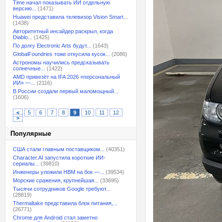
Time начал показывать ИИ отдельную
версию...
(1471)
Huawei представила телевизор Vision Smart...
(1438)
Авторитетный инсайдер раскрыл, когда
Diablo...
(1425)
По долгу Electronic Arts будут...
(1643)
GlobalFoundries тоже откусила кусок...
(2086)
Астрономы научились предсказывать
солнечные...
(1422)
AMD привезёт на IFA 2026 «персональный
ИИ» —...
(2116)
В России создали первый маломощный...
(1606)
<
5
6
7
8
9
10
11
12
>
Популярные
США стали главным поставщиком...
(40351)
Character.AI запустила короткие ИИ-
сериалы...
(39810)
Инженеры уложили HBM на бок —...
(39534)
Морские сражения, крупнейшая...
(33695)
Тысячи сотрудников Google требуют...
(28819)
Thermaltake представила блок питания,...
(26771)
Chrome для Android стал заметно