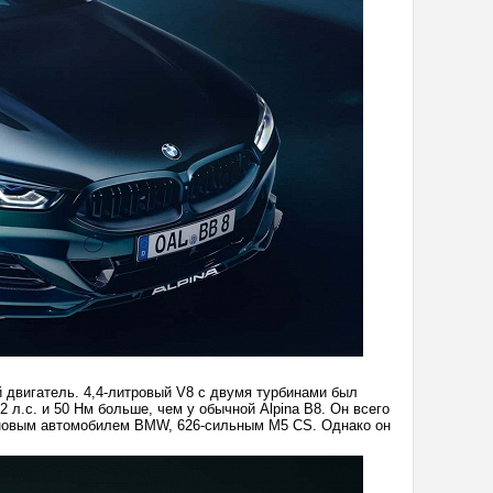
 двигатель. 4,4-литровый V8 с двумя турбинами был
2 л.с. и 50 Нм больше, чем у обычной Alpina B8. Он всего
новым автомобилем BMW, 626-сильным M5 CS. Однако он