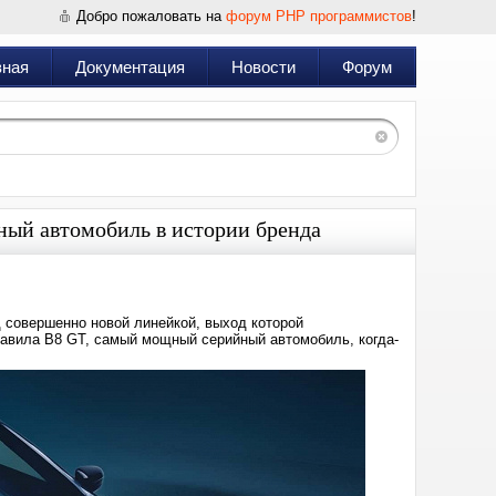
Добро пожаловать на
форум PHP программистов
!
вная
Документация
Новости
Форум
ый автомобиль в истории бренда
д совершенно новой линейкой, выход которой
ставила B8 GT, самый мощный серийный автомобиль, когда-