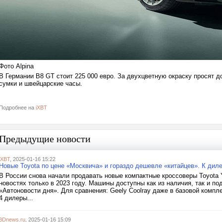
Фото Alpina
В Германии B8 GT стоит 225 000 евро. За двухцветную окраску просят до
сумки и швейцарские часы.
Подробнее на
iXBT
Предыдущие новости
iXBT
, 2025-01-16 15:22
Новые Toyota по цене «Москвича» и гораздо дешевле «китайцев». К диле
В России снова начали продавать новые компактные кроссоверы Toyota Y
новостях только в 2023 году. Машины доступны как из наличия, так и под
«Автоновости дня». Для сравнения: Geely Coolray даже в базовой комплек
4 дилеры...
3Dnews.ru
, 2025-01-16 15:09