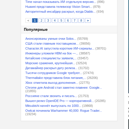
Time начал показывать ИИ отдельную версию...
(896)
Huawei представила телевизор Vision Smart...
(879)
Авторитетный инсайдер раскрыл, когда Diablo...
(934)
<
1
2
3
4
5
6
7
8
>
Популярные
Анонсированы умные очки Solos...
(55769)
США стали главным поставщиком...
(39056)
Character.AI запустила короткие ИИ-сериалы...
(38701)
Инженеры уложили HBM на бок —...
(38587)
Китайские специалисты заявили,...
(33457)
Морские сражения, крупнейшая...
(32524)
Датамайнер раскрыл дату релиза...
(31702)
Тысячи сотрудников Google требуют...
(27474)
Thermaltake представила блок питания,...
(26206)
Xbox отметила выход дополнения...
(22775)
Chrome для Android стал заметно плавнее: Google...
(21855)
Россияне стали звонить и писать...
(21753)
Вышел релиз OpenIDE Pro — корпоративной...
(20285)
Mitsubishi начнёт выпускать по 1000...
(19868)
Owlcat починила Warhammer 40,000: Rogue Trader...
(19234)