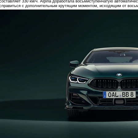
составляет 330 км/ч. Alpina доработала восьмиступенчатую автоматичес
справиться с дополнительным крутящим моментом, исходящим от восьм