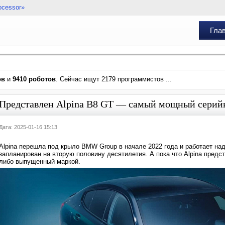
ocessor»
Гла
ов
и
9410 роботов
. Сейчас ищут 2179 программистов ...
Представлен Alpina B8 GT — самый мощный серийн
Дата: 2025-01-16 15:13
Alpina перешла под крыло BMW Group в начале 2022 года и работает на
запланирован на вторую половину десятилетия. А пока что Alpina пред
либо выпущенный маркой.