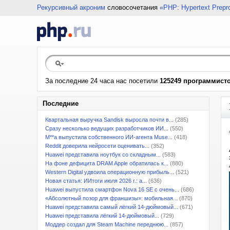
Рекурсивный акроним
словосочетания
«PHP: Hypertext Prepr
За последние 24 часа нас посетили
125249 программист
Последние
Квартальная выручка Sandisk выросла почти в...
(285)
Сразу несколько ведущих разработчиков ИИ...
(550)
M**a выпустила собственного ИИ-агента Muse...
(418)
Reddit доверила нейросети оценивать...
(352)
Huawei представила ноутбук со складным...
(583)
На фоне дефицита DRAM Apple обратилась к...
(880)
Western Digital удвоила операционную прибыль...
(521)
Новая статья: ИИтоги июля 2026 г.: а...
(636)
Huawei выпустила смартфон Nova 16 SE с очень...
(686)
«Абсолютный позор для франшизы»: мобильная...
(870)
Huawei представила самый лёгкий 14-дюймовый...
(671)
Huawei представила лёгкий 14-дюймовый...
(729)
Моддер создал для Steam Machine переднюю...
(857)