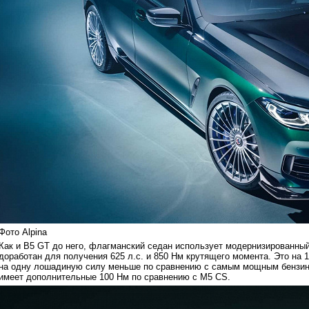
Фото Alpina
Как и B5 GT до него, флагманский седан использует модернизированный
доработан для получения 625 л.с. и 850 Нм крутящего момента. Это на 1
на одну лошадиную силу меньше по сравнению с самым мощным бензи
имеет дополнительные 100 Нм по сравнению с M5 CS.