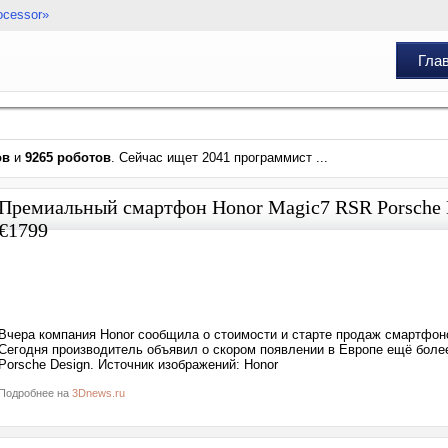
ocessor»
Гла
ов
и
9265 роботов
. Сейчас ищет 2041 программист ...
Премиальный смартфон Honor Magic7 RSR Porsche 
€1799
Вчера компания Honor сообщила о стоимости и старте продаж смартфонов
Сегодня производитель объявил о скором появлении в Европе ещё бол
Porsche Design. Источник изображений: Honor
Подробнее на
3Dnews.ru