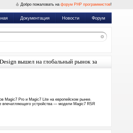
Добро пожаловать на
форум PHP программистов
!
вная
Документация
Новости
Форум
Design вышел на глобальный рынок за
Дата:
2025-
01-
16
16:30
 Magic7 Pro и Magic7 Lite на европейском рынке.
ее впечатляющего устройства — модели Magic7 RSR