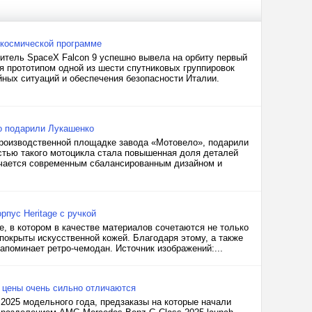
 космической программе
ситель SpaceX Falcon 9 успешно вывела на орбиту первый
я прототипом одной из шести спутниковых группировок
ных ситуаций и обеспечения безопасности Италии.
о подарили Лукашенко
производственной площадке завода «Мотовело», подарили
стью такого мотоцикла стала повышенная доля деталей
ичается современным сбалансированным дизайном и
пус Heritage с ручкой
, в котором в качестве материалов сочетаются не только
покрыты искусственной кожей. Благодаря этому, а также
напоминает ретро-чемодан. Источник изображений:...
: цены очень сильно отличаются
2025 модельного года, предзаказы на которые начали