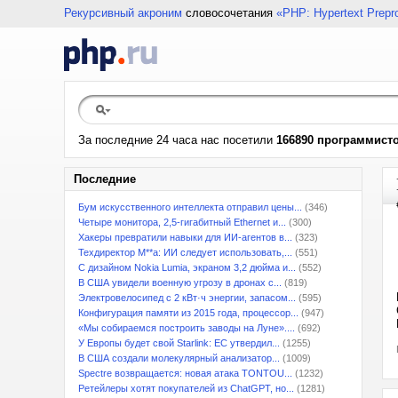
Рекурсивный акроним
словосочетания
«PHP: Hypertext Prepr
За последние 24 часа нас посетили
166890 программист
Последние
Бум искусственного интеллекта отправил цены...
(346)
Четыре монитора, 2,5-гигабитный Ethernet и...
(300)
Хакеры превратили навыки для ИИ-агентов в...
(323)
Техдиректор M**a: ИИ следует использовать,...
(551)
С дизайном Nokia Lumia, экраном 3,2 дюйма и...
(552)
В США увидели военную угрозу в дронах с...
(819)
Электровелосипед с 2 кВт·ч энергии, запасом...
(595)
Конфигурация памяти из 2015 года, процессор...
(947)
«Мы собираемся построить заводы на Луне»....
(692)
У Европы будет свой Starlink: ЕС утвердил...
(1255)
В США создали молекулярный анализатор...
(1009)
Spectre возвращается: новая атака TONTOU...
(1232)
Ретейлеры хотят покупателей из ChatGPT, но...
(1281)