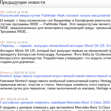
Предыдущие новости
iXBT
, 2025-01-16 15:38
Итальянский микроспутник Pathfinder Hawk положил начало масштабной
14 января, с базы космических сил Ванденберг в Калифорнии ракета-но
спутник программы IRIDE — Pathfinder Hawk. Этот микроспутник являетс
IRIDE, предназначенных для мониторинга окружающей среды, чрезвычай
Программа IRIDE,...
iXBT
, 2025-01-16 15:51
«Первому — первый»: выпущен обновлённый мотоцикл Minsk D4 125. Ег
Мотоцикл Minsk D4 125, который был выпущен первым на обновленной 
президенту Белоруссии Александру Лукашенко. Фото Belta.by Особенно
белорусского производства. Разработчики утверждают, что модель отл
создана для дорожных...
3Dnews.ru
, 2025-01-16 15:42
Montech представила отделанный искусственной кожей компьютерный кор
Компания Montech представила необычный компьютерный корпус Heritage
привычные метал, пластик и стекло. Некоторые элементы этого корпуса 
наличию ручки для переноски, также выполненной из кожзама, Heritage 
iXBT
, 2025-01-16 15:05
У российских дилеров появились новейшие Mercedes-Benz G-Class 2025
В продаже у дилеров появились два автомобиля Mercedes-Benz G-Class 