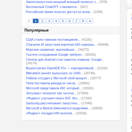
Xiaomi выпустила мощный моющий пылесос с...
(978)
Бесплатный ChatGPT становится...
(567)
Российские банки получат доступ ко всем...
(1030)
<
1
2
3
4
5
6
7
8
>
Популярные
США стали главным поставщиком...
(41181)
Character.AI запустила короткие ИИ-сериалы...
(40446)
Морские сражения, крупнейшая...
(34272)
Тысячи сотрудников Google требуют...
(30032)
Chrome для Android стал заметно плавнее: Google...
(24174)
Вышел релиз OpenIDE Pro — корпоративной...
(21192)
Mitsubishi начнёт выпускать по 1000...
(20746)
Геймер отсудил у Microsoft свой аккаунт...
(18777)
Tesla поставила рекорд по числу...
(18501)
Microsoft представила ИИ, который...
(18181)
Энтузиаст потратил три тысячи...
(17500)
«Яндекс» улучшил поиск АЗС без...
(17292)
Samsung рассчитывает запустить...
(17049)
Microsoft и Mistral обменяются моделями...
(16830)
«Яндекс» посадил ИИ-агентов...
(15536)