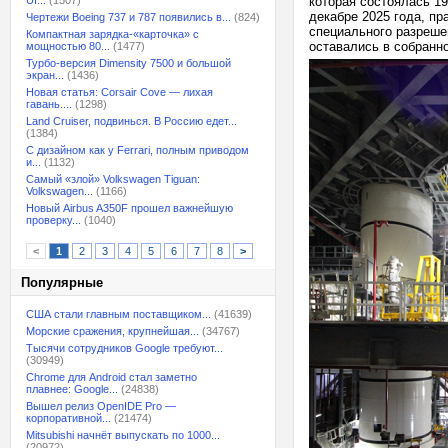
UI...
(1507)
которая состоялась 19
декабре 2025 года, п
Чертежи Boeing 737 и 787 появились в...
(824)
специального разрешен
Компактная зарядка-«карточка» с
оставались в собранн
мощностью 80...
(1477)
Турбо-версия Dimensity 7500 и большой
экран...
(1436)
Новая статья: Corsair Cove — лихая
гавань....
(1298)
Land Cruiser, подвинься. В Россию едет...
(1384)
С дизайном как у Ferrari, полным приводом
и...
(1132)
Самый «злой» Volkswagen Tiguan:
Volkswagen...
(1166)
Новый Airbus A350F прошел важнейшую
проверку...
(1040)
<
1
2
3
4
5
6
7
8
>
Популярные
США стали главным поставщиком...
(41639)
Морские сражения, крупнейшая...
(34767)
Тысячи сотрудников Google требуют...
(30949)
Chrome для Android стал заметно
плавнее: Google...
(24838)
Вышел релиз OpenIDE Pro —
корпоративной...
(21474)
Mitsubishi начнёт выпускать по 1000...
(20972)