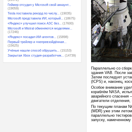
Геймер отсудил у Microsoft свой аккаунт...
(19059)
Tesla поставила рекорд по числу...
(19035)
Microsoft представила ИИ, который...
(18675)
«Яндекс» улучшил поиск АЗС без...
(17600)
Microsoft и Mistral обменяются моделями...
(17246)
«Яндекс» посадил ИИ-агентов...
(15898)
Первый трейлер и «непревзойдённая...
(15625)
Учёные нашли способ обрушить...
(15153)
Закрытая Xbox студия-разработчик...
(14739)
Параллельно со сборк
здания VAB. После за
Затем последует уста
(ICPS) и, наконец, кос
Особое внимание удел
кораблём NASA, испыт
аварийного спасения —
двигатели отделения, 
По текущим планам NA
(WDR) уже этим летом,
параллельно тестирова
запуску, намеченному 