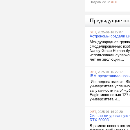
Подробнее на
iXBT
Предыдущие но
iXBT
, 2025-01-16 22:07
Астрономы создали ци
Международная группа
смоделированных изоб
Nancy Grace Roman бу
использовали суперко
лет её эволюции,...
iXBT
, 2025-01-16 22:17
IBM представила новы
Исследователи из IBM
университета успешно
запутанности на 54-к
Eagle мощностью 127 к
университета и...
iXBT
, 2025-01-16 22:20
Сильно ли урезанную 
RTX 5090D
В рамках нового поко