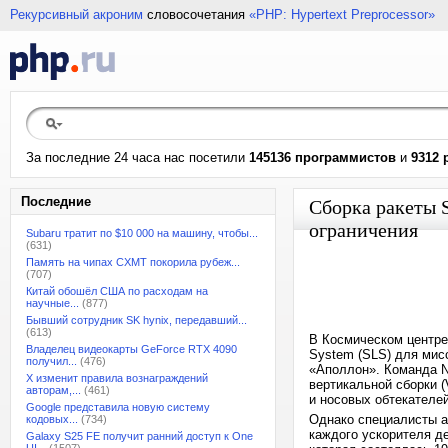
Рекурсивный акроним
словосочетания
«PHP: Hypertext Preprocessor»
За последние 24 часа нас посетили
145136 программистов
и
9312 
Последние
Сборка ракеты 
ограничения
Subaru тратит по $10 000 на машину, чтобы...
(631)
Память на чипах CXMT покорила рубеж...
(707)
Китай обошёл США по расходам на
научные...
(877)
Бывший сотрудник SK hynix, передавший...
(613)
В Космическом центре
Владелец видеокарты GeForce RTX 4090
System (SLS) для мис
получил...
(476)
«Аполлон». Команда N
X изменит правила вознаграждений
вертикальной сборки 
авторам,...
(461)
и носовых обтекателей
Google представила новую систему
Однако специалисты а
кодовых...
(734)
каждого ускорителя д
Galaxy S25 FE получит ранний доступ к One