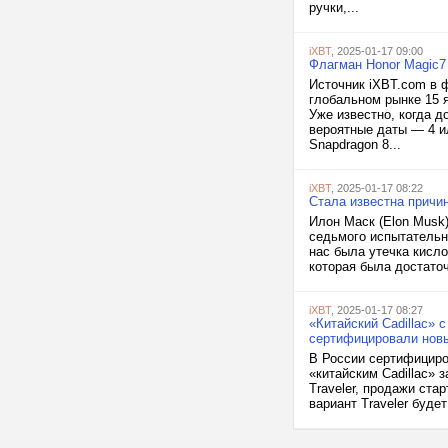
ручки,...
iXBT
, 2025-01-17 09:00
Флагман Honor Magic7 
Источник iXBT.com в 
глобальном рынке 15 
Уже известно, когда 
вероятные даты — 4 и
Snapdragon 8...
iXBT
, 2025-01-17 08:22
Стала известна причин
Илон Маск (Elon Musk)
седьмого испытательно
нас была утечка кисл
которая была достато
iXBT
, 2025-01-17 08:27
«Китайский Cadillac» 
сертифицировали новы
В России сертифицир
«китайским Cadillac» 
Traveler, продажи ста
вариант Traveler буде