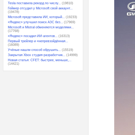
Tesla поставила рекорд по числу...
(19810)
Геймер отсудил у Microsoft свой аккаунт...
(19478)
Microsoft представила ИИ, который...
(19233)
«Яндекс» улучшил поиск АЗС без...
(17969)
Microsoft и Mistral обменяются моделями...
(17768)
«Яндекс» посадил ИИ-агентов...
(16313)
Первый трейлер и «непревзойдённая...
(16089)
Учёные нашли способ обрушить...
(15519)
Закрытая Xbox студия-разработчик...
(14999)
Новая статья: CFET: быстрее, меньше,...
(14421)