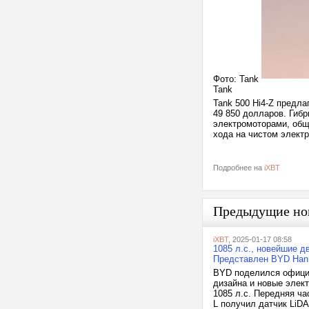
Фото: Tank
Tank
Tank 500 Hi4-Z предла
49 850 долларов. Гиб
электромоторами, обща
хода на чистом электр
Подробнее на
iXBT
Предыдущие но
iXBT
, 2025-01-17 08:58
1085 л.с., новейшие дв
Представлен BYD Han
BYD поделился официа
дизайна и новые элек
1085 л.с. Передняя ч
L получил датчик LiD