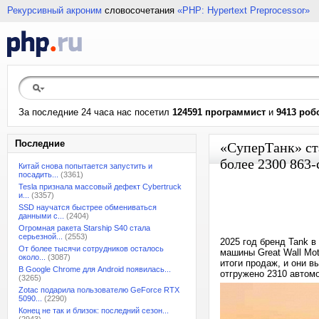
Рекурсивный акроним
словосочетания
«PHP: Hypertext Preprocessor»
За последние 24 часа нас посетил
124591 программист
и
9413 роб
Последние
«СуперТанк» ста
более 2300 863
Китай снова попытается запустить и
посадить...
(3361)
Tesla признала массовый дефект Cybertruck
и...
(3357)
SSD научатся быстрее обмениваться
данными с...
(2404)
Огромная ракета Starship S40 стала
серьезной...
(2553)
2025 год бренд Tank 
От более тысячи сотрудников осталось
машины Great Wall Mo
около...
(3087)
итоги продаж, и они 
В Google Chrome для Android появилась...
отгружено 2310 автом
(3265)
Zotac подарила пользователю GeForce RTX
5090...
(2290)
Конец не так и близок: последний сезон...