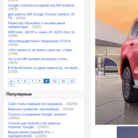
(2943)
Google открыла исходный код ИИ-модели,...
(2979)
Для работы ИИ Google Chrome требует 20
ГБ...
(2043)
Режиссёр «Колобка» и независимая
лаборатория...
(2103)
9000 мАч, 100 Вт и экран 2K: iQOO Neo 11...
(2496)
«Беспрецедентные» предзаказы GTA VI...
(2978)
«Это попросту не имеет смысла»: глава...
(1794)
За сутки ИИ выявил несколько сотен...
(1924)
В Южной Корее создали навигатор, который...
(2130)
<
5
6
7
8
9
10
11
12
>
Популярные
США стали главным поставщиком...
(42294)
Морские сражения, крупнейшая...
(35492)
Тысячи сотрудников Google требуют...
(32655)
Chrome для Android стал заметно
плавнее: Google...
(25561)
Вышел релиз OpenIDE Pro —
корпоративной...
(22032)