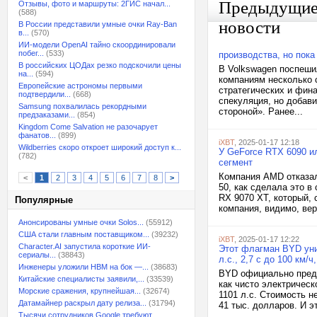
Предыдущи
Отзывы, фото и маршруты: 2ГИС начал...
(588)
новости
В России представили умные очки Ray-Ban
в...
(570)
ИИ-модели OpenAI тайно скоординировали
побег...
(533)
производства, но пок
В российских ЦОДах резко подскочили цены
В Volkswagen поспеши
на...
(594)
компаниям несколько 
Европейские астрономы первыми
стратегических и фин
подтвердили...
(668)
спекуляция, но добав
Samsung похвалилась рекордными
стороной». Ранее...
предзаказами...
(854)
Kingdom Come Salvation не разочарует
фанатов...
(899)
iXBT
, 2025-01-17 12:18
Wildberries скоро откроет широкий доступ к...
У GeForce RTX 6090 и
(782)
сегмент
Компания AMD отказал
<
1
2
3
4
5
6
7
8
>
50, как сделала это в
RX 9070 XT, который, 
Популярные
компания, видимо, вер
Анонсированы умные очки Solos...
(55912)
США стали главным поставщиком...
(39232)
iXBT
, 2025-01-17 12:22
Character.AI запустила короткие ИИ-
Этот флагман BYD уни
сериалы...
(38843)
л.с., 2,7 с до 100 км/
Инженеры уложили HBM на бок —...
(38683)
BYD официально предс
Китайские специалисты заявили,...
(33539)
как чисто электрическ
Морские сражения, крупнейшая...
(32674)
1101 л.с. Стоимость н
Датамайнер раскрыл дату релиза...
(31794)
41 тыс. долларов. И 
Тысячи сотрудников Google требуют...