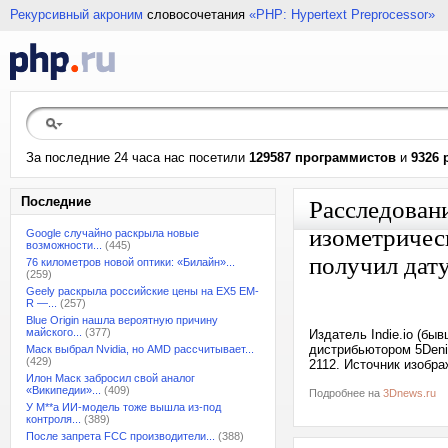
Рекурсивный акроним
словосочетания
«PHP: Hypertext Preprocessor»
За последние 24 часа нас посетили
129587 программистов
и
9326 
Последние
Расследовани
изометричес
Google случайно раскрыла новые
возможности...
(445)
получил дат
76 километров новой оптики: «Билайн»...
(259)
Geely раскрыла российские цены на EX5 EM-
R —...
(257)
Blue Origin нашла вероятную причину
майского...
(377)
Издатель Indie.io (бы
дистрибьютором 5Deni
Маск выбрал Nvidia, но AMD рассчитывает...
(429)
2112. Источник изображ
Илон Маск забросил свой аналог
«Википедии»...
(409)
Подробнее на
3Dnews.ru
У M**a ИИ-модель тоже вышла из-под
контроля...
(389)
После запрета FCC производители...
(388)