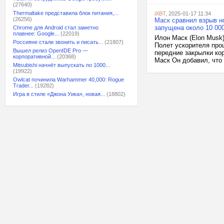
(27640)
Thermaltake представила блок питания,...
iXBT
, 2025-01-17 11:34
(26256)
Маск сравнил взрыв но
запущена около 10 000
Chrome для Android стал заметно
плавнее: Google...
(22019)
Илон Маск (Elon Musk)
Россияне стали звонить и писать...
(21807)
Полет ускорителя про
Вышел релиз OpenIDE Pro —
передние закрылки кор
корпоративной...
(20368)
Маск Он добавил, что
Mitsubishi начнёт выпускать по 1000...
(19922)
Owlcat починила Warhammer 40,000: Rogue
Trader...
(19282)
Игра в стиле «Джона Уика», новая...
(18802)