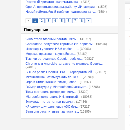
Ракетный двигатель напечатали на...
(2316)
OpenAI приостановила разработку ИИ-модели...
(1508)
Новый геймплейный трейлер подтвердил дату...
(1504)
<
1
2
3
4
5
6
7
8
>
Популярные
США стали главным поставщиком...
(41067)
Character.AI запустила короткие ИИ-сериалы...
(40346)
Инженеры уложили HBM на бок —...
(39963)
Морские сражения, крупнейшая...
(34180)
Тысячи сотрудников Google требуют...
(29827)
Chrome для Android стал заметно плавнее: Google...
(24016)
Вышел релиз OpenIDE Pro — корпоративной...
(21137)
Mitsubishi начнёт выпускать по 1000...
(20700)
Игра в стиле «Джона Уика», новая...
(19547)
Геймер отсудил у Microsoft свой аккаунт...
(18708)
Tesla поставила рекорд по числу...
(18320)
Microsoft представила ИИ, который...
(18058)
Энтузиаст потратил три тысячи...
(17434)
«Яндекс» улучшил поиск АЗС без...
(17215)
Samsung рассчитывает запустить...
(16995)