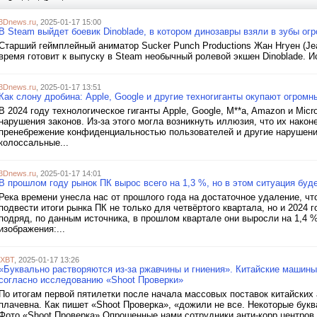
3Dnews.ru
, 2025-01-17 15:00
В Steam выйдет боевик Dinoblade, в котором динозавры взяли в зубы огр
Старший геймплейный аниматор Sucker Punch Productions Жан Нгуен (Jea
время готовит к выпуску в Steam необычный ролевой экшен Dinoblade. И
3Dnews.ru
, 2025-01-17 13:51
Как слону дробина: Apple, Google и другие техногиганты окупают огром
В 2024 году технологическое гиганты Apple, Google, M**a, Amazon и Mic
нарушения законов. Из-за этого могла возникнуть иллюзия, что их након
пренебрежение конфиденциальностью пользователей и другие нарушения
колоссальные...
3Dnews.ru
, 2025-01-17 14:01
В прошлом году рынок ПК вырос всего на 1,3 %, но в этом ситуация буд
Река времени унесла нас от прошлого года на достаточное удаление, чт
подвести итоги рынка ПК не только для четвёртого квартала, но и 2024 
подряд, по данным источника, в прошлом квартале они выросли на 1,4 %
изображения:...
iXBT
, 2025-01-17 13:26
«Буквально растворяются из-за ржавчины и гниения». Китайские машины 
согласно исследованию «Shoot Проверки»
По итогам первой пятилетки после начала массовых поставок китайских
плачевна. Как пишет «Shoot Проверка», «дожили не все. Некоторые букв
Фото «Shoot Проверка» Опрошенные нами сотрудники анти-корр центров