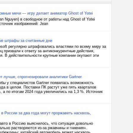
омные мечи — игру делает аниматор Ghost of Yotei
n Nguyen) в свободное от работы над Ghost of Yotei
сточник изображений: Jean
ные штрафы за считанные дни
rosoft регулярно штрафовались властями по всему миру за
ец призвали к ответу за антиконкурентные действия,
. В действительности крупные компании окупают эти
ет лучше, спрогнозировали аналитики Gartner
обы у специалистов Gartner появилась возможность
года в целом. Поставки ПК растут уже пять кварталов
, а по итогам 2024 года увеличились на 1,3 %. Источник
в России за два года могут проржаветь насквозь,
 авто в Россию выяснилось, что ситуация довольно
ально растворяются из-за ржавчины и гниения».
 убеждены: китайский автомобиль может насквозь