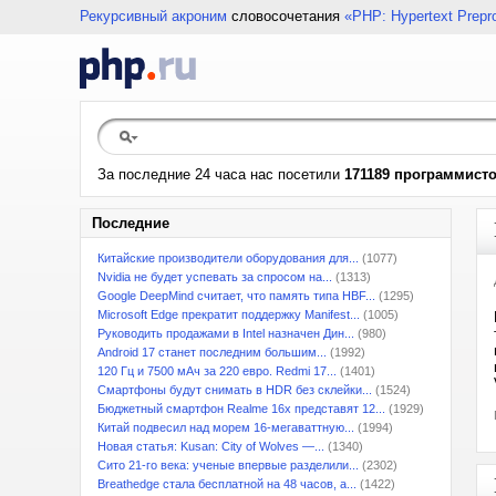
Рекурсивный акроним
словосочетания
«PHP: Hypertext Prepr
За последние 24 часа нас посетили
171189 программист
Последние
Китайские производители оборудования для...
(1077)
Nvidia не будет успевать за спросом на...
(1313)
Google DeepMind считает, что память типа HBF...
(1295)
Microsoft Edge прекратит поддержку Manifest...
(1005)
Руководить продажами в Intel назначен Дин...
(980)
Android 17 станет последним большим...
(1992)
120 Гц и 7500 мАч за 220 евро. Redmi 17...
(1401)
Смартфоны будут снимать в HDR без склейки...
(1524)
Бюджетный смартфон Realme 16x представят 12...
(1929)
Китай подвесил над морем 16-мегаваттную...
(1994)
Новая статья: Kusan: City of Wolves —...
(1340)
Сито 21-го века: ученые впервые разделили...
(2302)
Breathedge стала бесплатной на 48 часов, а...
(1422)