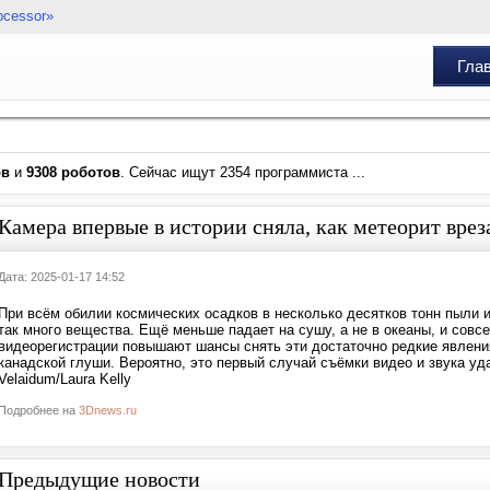
ocessor»
Гла
ов
и
9308 роботов
. Сейчас ищут 2354 программиста ...
Камера впервые в истории сняла, как метеорит врез
Дата: 2025-01-17 14:52
При всём обилии космических осадков в несколько десятков тонн пыли 
так много вещества. Ещё меньше падает на сушу, а не в океаны, и совс
видеорегистрации повышают шансы снять эти достаточно редкие явлени
канадской глуши. Вероятно, это первый случай съёмки видео и звука уд
Velaidum/Laura Kelly
Подробнее на
3Dnews.ru
Предыдущие новости