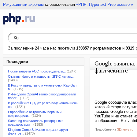
Рекурсивный акроним
словосочетания
«PHP: Hypertext Preprocessor»
За последние 24 часа нас посетили
139857 программистов
и
9319 
Последние
Google заявила,
фактчекинге
После запрета FCC производители...
(1247)
Отзывы, фото и маршруты: 2ГИС начал...
(1480)
В России представили умные очки Ray-Ban
в...
(1215)
ИИ-модели OpenAI тайно скоординировали
побег...
(1122)
Google сообщила влас
В российских ЦОДах резко подскочили цены
который скоро вступит
на...
(1221)
письмо. Google не ста
Европейские астрономы первыми
подтвердили...
(1134)
YouTube и не станет 
изображения: BoliviaInt
Samsung похвалилась рекордными
предзаказами...
(1383)
Подробнее на
3Dnews.ru
Kingdom Come Salvation не разочарует
фанатов...
(1473)