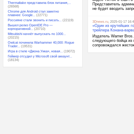
Thermaltake представила блок питания,...
Представитель админи
(26568)
не будет вводить запр
Chrome для Android стал заметно
плавнее: Google...
(22771)
Россияне стали звонить и писать...
(22119)
3Dnews.ru
, 2025-01-17 16:
Вышел релиз OpenIDE Pro —
«Один из крутейших го
корпоративной...
(20710)
трейлера Конана-варва
Mitsubishi начнёт выпускать по 1000...
Издатель Warner Bros.
(20215)
следующего бойца из 
Owlcat починила Warhammer 40,000: Rogue
сопровождался жесток
Trader...
(19531)
Игра в стиле «Джона Уика», новая...
(19072)
Геймер отсудил у Microsoft свой аккаунт...
(18134)