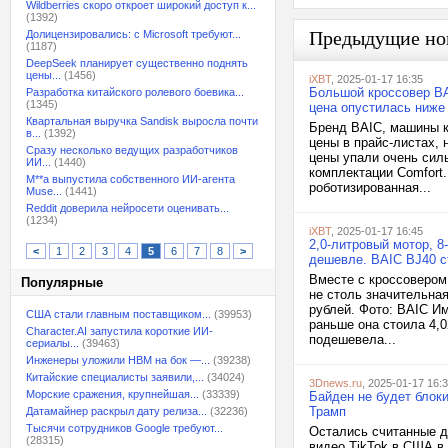
Wildberries скоро откроет широкий доступ к...
(1392)
Предыдущие но
Долицензировались: с Microsoft требуют...
(1187)
DeepSeek планирует существенно поднять
цены...
(1456)
iXBT
, 2025-01-17 16:35
Большой кроссовер BA
Разработка китайского ролевого боевика...
(1345)
цена опустилась ниже
Квартальная выручка Sandisk выросла почти
Бренд BAIC, машины к
в...
(1392)
цены в прайс-листах, 
Сразу несколько ведущих разработчиков
цены упали очень сил
ИИ...
(1440)
комплектации Comfort.
M**a выпустила собственного ИИ-агента
роботизированная...
Muse...
(1441)
Reddit доверила нейросети оценивать...
(1234)
iXBT
, 2025-01-17 16:45
2,0-литровый мотор, 8
<
1
2
3
4
5
6
7
8
>
дешевле. BAIC BJ40 с
Вместе с кроссовером
Популярные
не столь значительная
рублей. Фото: BAIC И
США стали главным поставщиком...
(39953)
раньше она стоила 4,0
Character.AI запустила короткие ИИ-
подешевела...
сериалы...
(39463)
Инженеры уложили HBM на бок —...
(39238)
Китайские специалисты заявили,...
(34024)
3Dnews.ru
, 2025-01-17 16:
Морские сражения, крупнейшая...
(33339)
Байден не будет блок
Трамп
Датамайнер раскрыл дату релиза...
(32236)
Тысячи сотрудников Google требуют...
Остались считанные дн
(28315)
видео TikTok в США в 