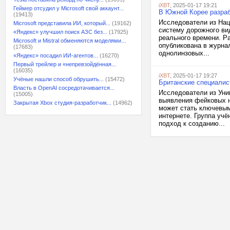
iXBT
, 2025-01-17 19:21
Геймер отсудил у Microsoft свой аккаунт...
В Южной Корее разра
(19413)
Исследователи из Нац
Microsoft представила ИИ, который...
(19162)
систему дорожного ви
«Яндекс» улучшил поиск АЗС без...
(17925)
реального времени. Р
Microsoft и Mistral обменяются моделями...
опубликована в журнал
(17683)
однолинзовых...
«Яндекс» посадил ИИ-агентов...
(16270)
Первый трейлер и «непревзойдённая...
(16035)
iXBT
, 2025-01-17 19:27
Учёные нашли способ обрушить...
(15472)
Британские специалис
Власть в OpenAI сосредотачивается...
Исследователи из Уни
(15005)
выявления фейковых н
Закрытая Xbox студия-разработчик...
(14962)
может стать ключевым
интернете. Группа уч
подход к созданию...