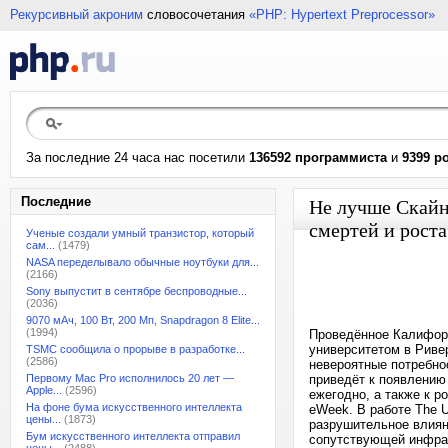
Рекурсивный акроним
словосочетания
«PHP: Hypertext Preprocessor»
За последние 24 часа нас посетили
136592 программиста
и
9399 р
Последние
Не лучше Скайн
смертей и роста
Ученые создали умный транзистор, который
сам...
(1479)
NASA переделывало обычные ноутбуки для...
(2166)
Sony выпустит в сентябре беспроводные...
(2036)
9070 мАч, 100 Вт, 200 Мп, Snapdragon 8 Elite...
(1994)
Проведённое Калифорн
университетом в Риверс
TSMC сообщила о прорыве в разработке...
(2586)
невероятные потребнос
Первому Mac Pro исполнилось 20 лет —
приведёт к появлению
Apple...
(2596)
ежегодно, а также к р
На фоне бума искусственного интеллекта
eWeek. В работе The Un
цены...
(1873)
разрушительное влиян
Бум искусственного интеллекта отправил
сопутствующей инфрас