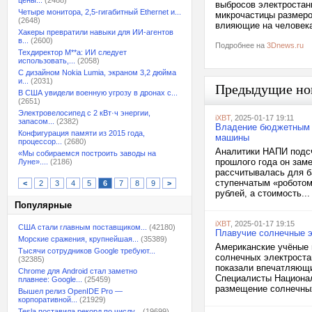
цены...
(2488)
выбросов электростан
Четыре монитора, 2,5-гигабитный Ethernet и...
микрочастицы размером
(2648)
влияющие на человек
Хакеры превратили навыки для ИИ-агентов
в...
(2600)
Подробнее на
3Dnews.ru
Техдиректор M**a: ИИ следует
использовать,...
(2058)
С дизайном Nokia Lumia, экраном 3,2 дюйма
и...
(2031)
Предыдущие но
В США увидели военную угрозу в дронах с...
(2651)
Электровелосипед с 2 кВт·ч энергии,
iXBT
, 2025-01-17 19:11
запасом...
(2382)
Владение бюджетным к
Конфигурация памяти из 2015 года,
машины
процессор...
(2680)
Аналитики НАПИ подсч
«Мы собираемся построить заводы на
прошлого года он заме
Луне»....
(2186)
рассчитывалась для ба
ступенчатым «роботом
<
2
3
4
5
6
7
8
9
>
рублей, а стоимость...
Популярные
iXBT
, 2025-01-17 19:15
США стали главным поставщиком...
(42180)
Плавучие солнечные э
Морские сражения, крупнейшая...
(35389)
Американские учёные 
Тысячи сотрудников Google требуют...
солнечных электрост
(32385)
показали впечатляющи
Chrome для Android стал заметно
Специалисты Национал
плавнее: Google...
(25459)
размещение солнечных
Вышел релиз OpenIDE Pro —
корпоративной...
(21929)
Tesla поставила рекорд по числу...
(19699)