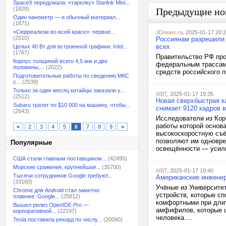
SpaceX передумала: «тарелку» Starlink Mini...
(1828)
Предыдущие но
Один нанометр — и обычный материал...
(1871)
«Сюрреализм во всей красе»: первое...
3Dnews.ru
, 2025-01-17 20:
(2010)
Россиянам разрешили 
всех
Целых 40 Вт для встроенной графики: Intel...
(1767)
Правительство РФ про
Корпус толщиной всего 4,5 мм и две
федеральным трассам 
половины,...
(2022)
средств российского п
Подготовительные работы по сведению МКС
с...
(2539)
Только за один месяц китайцы заказали у...
iXBT
, 2025-01-17 19:35
(2512)
Новая сверхбыстрая к
Subaru тратит по $10 000 на машину, чтобы...
снимает 9120 кадров 
(2643)
Исследователи из Кор
работы которой основа
<
2
3
4
5
6
7
8
9
>
высокоскоростную съ
позволяют им одновре
Популярные
освещённости — усили
США стали главным поставщиком...
(42495)
Морские сражения, крупнейшая...
(35700)
iXBT
, 2025-01-17 19:40
Тысячи сотрудников Google требуют...
Американские инженер
(33160)
Учёные из Университе
Chrome для Android стал заметно
устройств, которые сп
плавнее: Google...
(25812)
комфортными при длит
Вышел релиз OpenIDE Pro —
амфифилов, которые ш
корпоративной...
(22197)
человека....
Tesla поставила рекорд по числу...
(20090)