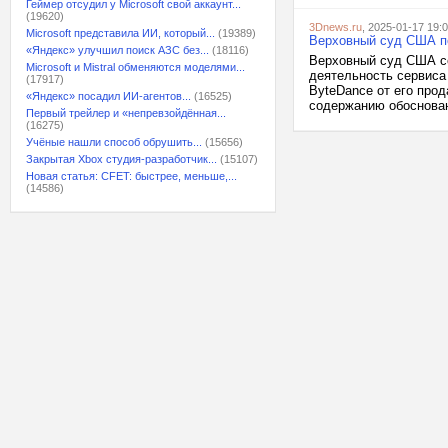
Геймер отсудил у Microsoft свой аккаунт...
(19620)
3Dnews.ru
, 2025-01-17 19:
Microsoft представила ИИ, который...
(19389)
Верховный суд США по
«Яндекс» улучшил поиск АЗС без...
(18116)
Верховный суд США се
Microsoft и Mistral обменяются моделями...
деятельность сервиса
(17917)
ByteDance от его про
«Яндекс» посадил ИИ-агентов...
(16525)
содержанию обоснован
Первый трейлер и «непревзойдённая...
(16275)
Учёные нашли способ обрушить...
(15656)
Закрытая Xbox студия-разработчик...
(15107)
Новая статья: CFET: быстрее, меньше,...
(14586)