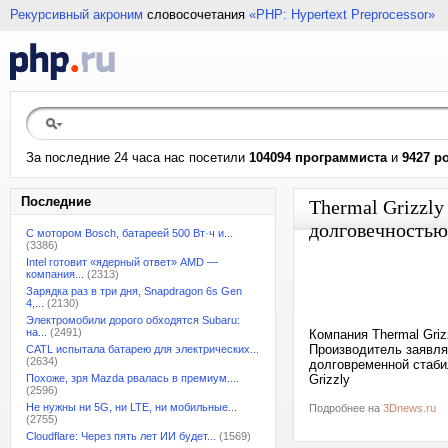
Рекурсивный акроним
словосочетания
«PHP: Hypertext Preprocessor»
За последние 24 часа нас посетили
104094 программиста
и
9427 р
Последние
Thermal Grizzl
долговечностью
С мотором Bosch, батареей 500 Вт·ч и...
(3386)
Intel готовит «ядерный ответ» AMD —
компания...
(2313)
Зарядка раз в три дня, Snapdragon 6s Gen
4,...
(2130)
Электромобили дорого обходятся Subaru:
на...
(2491)
Компания Thermal Gri
Производитель заявля
CATL испытала батарею для электрических...
(2634)
долговременной стаби
Похоже, зря Mazda рвалась в премиум....
Grizzly
(2596)
Не нужны ни 5G, ни LTE, ни мобильные...
Подробнее на
3Dnews.ru
(2755)
Cloudflare: Через пять лет ИИ будет...
(1569)