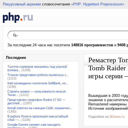
Рекурсивный акроним
словосочетания
«PHP: Hypertext Preprocessor»
За последние 24 часа нас посетили
148816 программистов
и
9408 
Последние
Ремастер Tom
Tomb Raider 
Тысячи серверов оказались под угрозой
взлома...
(1209)
игры серии 
Trouver представил роботы-пылесосы с...
(1213)
Intel неожиданно озолотила SoftBank, но...
(1190)
Строить можно — пользоваться нельзя:
Техас...
(1212)
Вышедшая в 2003 году 
экшенов о расхититель
Представлен смартфон Redmi 17 5G —
дисплей...
(1287)
Remastered намерены 
Китай ответил на санкции США: ограничил...
Источник изображений
(1300)
В работе Рунета произошёл масштабный
Подробнее на
3Dnews.ru
сбой —...
(1106)
Google Gemini сможет сам находить