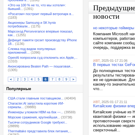
проблемы в...
(1280)
«Это на 100 % не то, что мы хотели»:
Предыдущи
бывший...
(1391)
«Росатом» построит первый ветропарк в...
новости
(1183)
Акционеры Samsung и SK hynix
потребовали...
(1175)
но некоторые геймеры
Марсоход Perseverance впервые показал,
Компания Microsoft н
как...
(1255)
компьютеров, работаю
Дефицит памяти грозит производству iPhone
сайте компании сообщ
18...
(1136)
очередь, поддержка ве
Слежка под видом популярных
приложений:...
(1096)
OpenAI попросила суд отклонить иск Apple,...
iXBT
, 2025-01-17 21:06
(1310)
В первых тестах GeFo
Анонсирована Beaten Path — пошаговая...
(1305)
До полноценных тесто
результаты тестирован
<
2
3
4
5
6
7
8
9
>
же не одинаковые. Дл
какому-то значительн
Популярные
что...
США стали главным поставщиком...
(40404)
iXBT
, 2025-01-17 21:11
Character.AI запустила короткие ИИ-
Китайские физики впе
сериалы...
(39880)
Китайские учёные из 
Инженеры уложили HBM на бок —...
(39569)
квантовой физики — и
Морские сражения, крупнейшая...
(33738)
противоточная сверхте
Тысячи сотрудников Google требуют...
использованию недавн
(28899)
сверхточный...
Thermaltake представила блок питания,...
(26797)