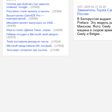
Chrome для Android стал заметно
iXBT
, 2025-01-17 21:20
плавнее: Google...
(23309)
Заменитель Toyota Ca
Россияне стали звонить и писать...
(22366)
Россию
Вышел релиз OpenIDE Pro —
корпоративной...
(20899)
В Белоруссии выдано 
Preface. Эту модель 
Mitsubishi начнёт выпускать по 1000...
(20430)
Минском. Фото: Geely
машина в скором врем
Игра в стиле «Джона Уика», новая...
(19268)
Geely и Belgee...
Геймер отсудил у Microsoft свой аккаунт...
(18376)
Tesla поставила рекорд по числу...
(17624)
Microsoft представила ИИ, который...
(17559)
Энтузиаст потратил три тысячи...
(17199)