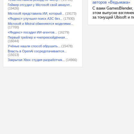
авторов «Ведьмака»
Геймер отсудил у Microsoft свой аккаунт...
С вами GamesBlender,
(19426)
этом выпуске взгляне
Microsoft представила ИИ, который...
(19173)
за тонущей Ubisoft и 
«Яндекс» улучшил поиск АЗС без...
(17930)
Microsoft и Mistral обменяются моделями...
(17700)
«Яндекс» посадил ИИ-агентов...
(16279)
Первый трейлер и «непревзойдённая...
(16044)
Учёные нашли способ обрушить...
(15478)
Власть в OpenAI сосредотачивается...
(15013)
Закрытая Xbox студия-разработчик...
(14966)