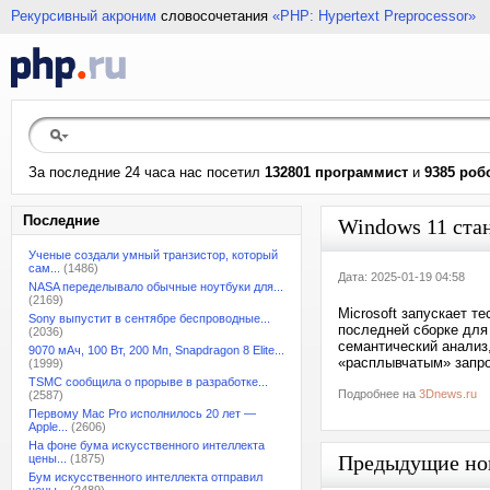
Рекурсивный акроним
словосочетания
«PHP: Hypertext Preprocessor»
За последние 24 часа нас посетил
132801 программист
и
9385 роб
Последние
Windows 11 ста
Ученые создали умный транзистор, который
сам...
(1486)
Дата: 2025-01-19 04:58
NASA переделывало обычные ноутбуки для...
(2169)
Microsoft запускает т
Sony выпустит в сентябре беспроводные...
последней сборке для
(2036)
семантический анализ
9070 мАч, 100 Вт, 200 Мп, Snapdragon 8 Elite...
«расплывчатым» запрос
(1999)
TSMC сообщила о прорыве в разработке...
Подробнее на
3Dnews.ru
(2587)
Первому Mac Pro исполнилось 20 лет —
Apple...
(2606)
На фоне бума искусственного интеллекта
Предыдущие но
цены...
(1875)
Бум искусственного интеллекта отправил