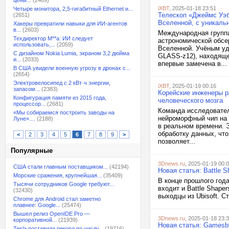
цены...
(2489)
iXBT
, 2025-01-18 23:51
Четыре монитора, 2,5-гигабитный Ethernet и...
Телескоп «Джеймс Уэб
(2651)
Вселенной, с уникаль
Хакеры превратили навыки для ИИ-агентов
в...
(2603)
Международная группа
Техдиректор M**a: ИИ следует
астрономической обсе
использовать,...
(2059)
Вселенной. Учёным уд
С дизайном Nokia Lumia, экраном 3,2 дюйма
GLASS-z12), находяще
и...
(2033)
впервые замечена в...
В США увидели военную угрозу в дронах с...
(2654)
Электровелосипед с 2 кВт·ч энергии,
iXBT
, 2025-01-19 00:16
запасом...
(2383)
Корейские инженеры р
Конфигурация памяти из 2015 года,
человеческого мозга
процессор...
(2681)
Команда исследовател
«Мы собираемся построить заводы на
нейроморфный чип на 
Луне»....
(2188)
в реальном времени. 
обработку данных, чт
<
2
3
4
5
6
7
8
9
>
позволяет...
Популярные
3Dnews.ru
, 2025-01-19 00:
США стали главным поставщиком...
(42194)
Новая статья: Battle 
Морские сражения, крупнейшая...
(35409)
В конце прошлого год
Тысячи сотрудников Google требуют...
входит и Battle Shape
(32430)
выходцы из Ubisoft. С
Chrome для Android стал заметно
плавнее: Google...
(25474)
Вышел релиз OpenIDE Pro —
3Dnews.ru
, 2025-01-18 23:
корпоративной...
(21939)
Новая статья: Gamesbl
Tesla поставила рекорд по числу...
(19716)