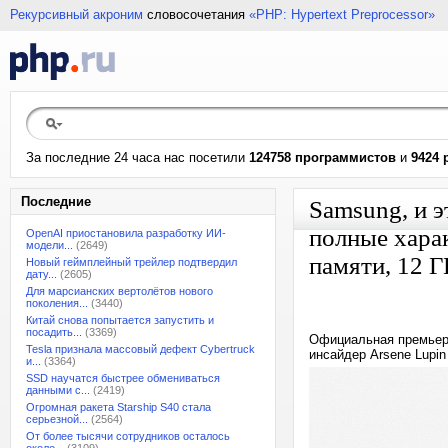
Рекурсивный акроним
словосочетания
«PHP: Hypertext Preprocessor»
За последние 24 часа нас посетили
124758 программистов
и
9424 
Последние
Samsung, и 
полные хара
OpenAI приостановила разработку ИИ-
модели...
(2649)
памяти, 12 Г
Новый геймплейный трейлер подтвердил
дату...
(2605)
Для марсианских вертолётов нового
поколения...
(3440)
Китай снова попытается запустить и
посадить...
(3369)
Официальная премьера
Tesla признала массовый дефект Cybertruck
инсайдер Arsene Lupi
и...
(3364)
SSD научатся быстрее обмениваться
данными с...
(2419)
Огромная ракета Starship S40 стала
серьезной...
(2564)
От более тысячи сотрудников осталось