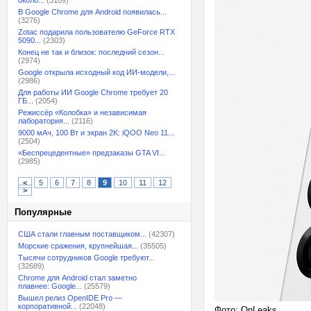
около...
(3109)
В Google Chrome для Android появилась...
(3276)
Zotac подарила пользователю GeForce RTX
5090...
(2303)
Конец не так и близок: последний сезон...
(2974)
Google открыла исходный код ИИ-модели,...
(2986)
Для работы ИИ Google Chrome требует 20
ГБ...
(2054)
Режиссёр «Колобка» и независимая
лаборатория...
(2116)
9000 мАч, 100 Вт и экран 2K: iQOO Neo 11...
(2504)
«Беспрецедентные» предзаказы GTA VI...
(2985)
<
5
6
7
8
9
10
11
12
>
Популярные
США стали главным поставщиком...
(42307)
Морские сражения, крупнейшая...
(35505)
Тысячи сотрудников Google требуют...
(32689)
Chrome для Android стал заметно
плавнее: Google...
(25579)
Вышел релиз OpenIDE Pro —
корпоративной...
(22048)
Фото: OnLeaks