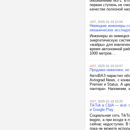
обозначение NG-1. Вт
первая ступень не см
качестве полезной наг
iXBT
, 2025-01-19 10:04
Немецкие инженеры с
океанических исследо
Инженеры из немецког
энергетическую систе
«жабры» для извлечен
время автономной раб
1000 метров....
iXBT
, 2025-01-19 10:07
Продажи невелики, но
АвтоВАЗ нарастил объ
Avtograd News, с конв
Premier и Status. А ц
пантера». Напомним, з
iXBT
, 2025-01-19 10:25
TikTok в США — всё: 
и Google Play
Социальная сеть TikT
видео, а при входе в
сейчас недоступен. В
пока не можете исполь