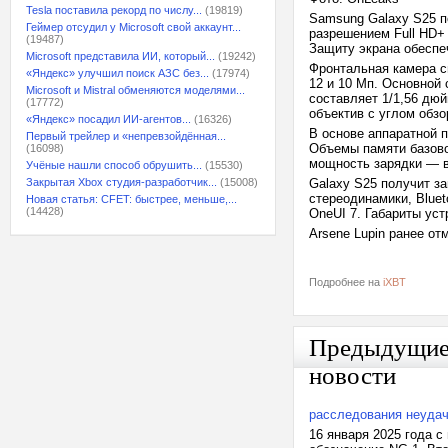
Tesla поставила рекорд по числу...
(19819)
Samsung Galaxy S25 п
Геймер отсудил у Microsoft свой аккаунт...
разрешением Full HD+ 
(19487)
Защиту экрана обеспеч
Microsoft представила ИИ, который...
(19242)
Фронтальная камера с
«Яндекс» улучшил поиск АЗС без...
(17974)
12 и 10 Мп. Основной
Microsoft и Mistral обменяются моделями...
составляет 1/1,56 дю
(17772)
объектив с углом обзо
«Яндекс» посадил ИИ-агентов...
(16326)
В основе аппаратной п
Первый трейлер и «непревзойдённая...
Объемы памяти базово
(16098)
мощность зарядки — в
Учёные нашли способ обрушить...
(15530)
Закрытая Xbox студия-разработчик...
(15008)
Galaxy S25 получит з
стереодинамики, Bluet
Новая статья: CFET: быстрее, меньше,...
(14428)
OneUI 7. Габариты уст
Arsene Lupin ранее о
Подробнее на
iXBT
Предыдущи
новости
расследования неудач
16 января 2025 года 