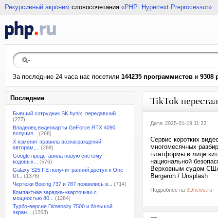
Рекурсивный акроним
словосочетания
«PHP: Hypertext Preprocessor»
За последние 24 часа нас посетили
144235 программистов
и
9308 
Последние
TikTok переста
Бывший сотрудник SK hynix, передавший...
(277)
Дата: 2025-01-19 11:22
Владелец видеокарты GeForce RTX 4090
получил...
(268)
Сервис коротких виде
X изменит правила вознаграждений
многомесячных разбир
авторам,...
(269)
платформы в лице кит
Google представила новую систему
национальной безопас
кодовых...
(576)
Верховным судом США к
Galaxy S25 FE получит ранний доступ к One
Bergeron / Unsplash
UI...
(1376)
Чертежи Boeing 737 и 787 появились в...
(714)
Подробнее на
3Dnews.ru
Компактная зарядка-«карточка» с
мощностью 80...
(1284)
Турбо-версия Dimensity 7500 и большой
экран...
(1263)