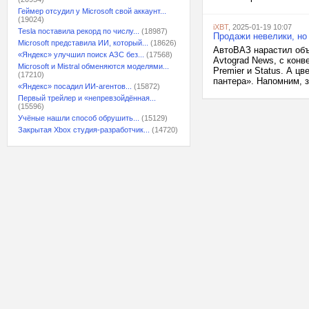
Геймер отсудил у Microsoft свой аккаунт...
(19024)
iXBT
, 2025-01-19 10:07
Tesla поставила рекорд по числу...
(18987)
Продажи невелики, но
Microsoft представила ИИ, который...
(18626)
АвтоВАЗ нарастил объ
«Яндекс» улучшил поиск АЗС без...
(17568)
Avtograd News, с конв
Microsoft и Mistral обменяются моделями...
Premier и Status. А ц
(17210)
пантера». Напомним, з
«Яндекс» посадил ИИ-агентов...
(15872)
Первый трейлер и «непревзойдённая...
(15596)
Учёные нашли способ обрушить...
(15129)
Закрытая Xbox студия-разработчик...
(14720)