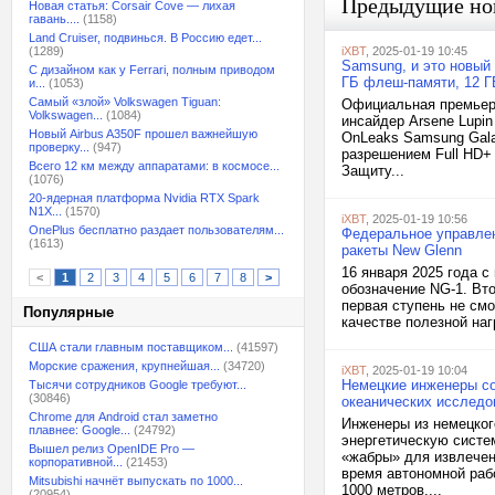
Предыдущие но
Новая статья: Corsair Cove — лихая
гавань....
(1158)
Land Cruiser, подвинься. В Россию едет...
(1289)
iXBT
, 2025-01-19 10:45
Samsung, и это новый
С дизайном как у Ferrari, полным приводом
ГБ флеш-памяти, 12 Г
и...
(1053)
Самый «злой» Volkswagen Tiguan:
Официальная премьера
Volkswagen...
(1084)
инсайдер Arsene Lupi
Новый Airbus A350F прошел важнейшую
OnLeaks Samsung Gala
проверку...
(947)
разрешением Full HD+ 
Всего 12 км между аппаратами: в космосе...
Защиту...
(1076)
20-ядерная платформа Nvidia RTX Spark
N1X...
(1570)
iXBT
, 2025-01-19 10:56
OnePlus бесплатно раздает пользователям...
Федеральное управлен
(1613)
ракеты New Glenn
16 января 2025 года 
<
1
2
3
4
5
6
7
8
>
обозначение NG-1. Вт
первая ступень не см
Популярные
качестве полезной наг
США стали главным поставщиком...
(41597)
Морские сражения, крупнейшая...
(34720)
iXBT
, 2025-01-19 10:04
Немецкие инженеры с
Тысячи сотрудников Google требуют...
(30846)
океанических исследо
Chrome для Android стал заметно
Инженеры из немецког
плавнее: Google...
(24792)
энергетическую систе
Вышел релиз OpenIDE Pro —
«жабры» для извлечен
корпоративной...
(21453)
время автономной раб
Mitsubishi начнёт выпускать по 1000...
1000 метров....
(20954)