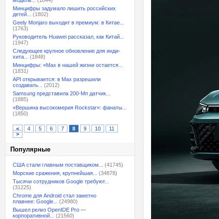
модель...
(1844)
Минцифры задумало лишить российских
детей...
(1802)
Geely Monjaro выходит в премиум: в Китае...
(1763)
Руководитель Huawei рассказал, как Китай...
(1947)
Следующее крупное обновление для инди-
хита...
(1848)
Минцифры: «Max в нашей жизни остается...
(1831)
API открывается: в Max разрешили
создавать...
(2012)
Samsung представила 200-Мп датчик...
(1885)
«Вершина высокомерия Rockstar»: фанаты...
(1850)
<
4
5
6
7
8
9
10
11
>
Популярные
США стали главным поставщиком...
(41745)
Морские сражения, крупнейшая...
(34878)
Тысячи сотрудников Google требуют...
(31225)
Chrome для Android стал заметно
плавнее: Google...
(24980)
Вышел релиз OpenIDE Pro —
корпоративной...
(21560)