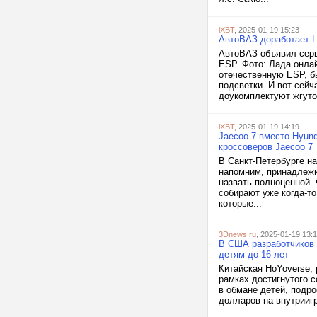
iXBT
, 2025-01-19 15:23
АвтоВАЗ доработает L
АвтоВАЗ объявил серв
ESP. Фото: Лада.онлай
отечественную ESP, б
подсветки. И вот сей
доукомплектуют жгуто
iXBT
, 2025-01-19 14:19
Jaecoo 7 вместо Hyun
кроссоверов Jaecoo 7
В Санкт-Петербурге на
напомним, принадлежи
назвать полноценной. 
собирают уже когда-т
которые...
3Dnews.ru
, 2025-01-19 13:
В США разработчиков 
детям до 16 лет
Китайская HoYoverse, 
рамках достигнутого 
в обмане детей, подро
долларов на внутриигр