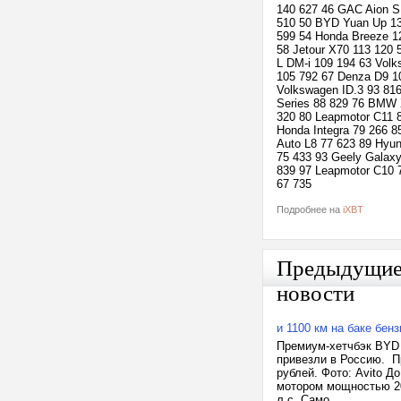
140 627 46 GAC Aion S 
510 50 BYD Yuan Up 13
599 54 Honda Breeze 12
58 Jetour X70 113 120
L DM-i 109 194 63 Volk
105 792 67 Denza D9 1
Volkswagen ID.3 93 81
Series 88 829 76 BMW X
320 80 Leapmotor C11 
Honda Integra 79 266 8
Auto L8 77 623 89 Hyun
75 433 93 Geely Galaxy
839 97 Leapmotor C10 7
67 735
Подробнее на
iXBT
Предыдущи
новости
и 1100 км на баке бен
Премиум-хетчбэк BYD 
привезли в Россию. П
рублей. Фото: Avito 
мотором мощностью 20
л.с. Само...