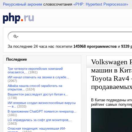
Рекурсивный акроним
словосочетания
«PHP: Hypertext Preprocessor»
За последние 24 часа нас посетили
145968 программистов
и
9339 
Последние
Volkswagen 
машин в Кита
Три четверти европейских компаний
опасаются,...
(1861)
Toyota Rav4
ИИ начал отвечать на звонки в службе...
(2067)
продаваемых
Alibaba нашла способ заработать на
открытом...
(1624)
Вашингтон расследует доступ Китая к...
(1738)
В Китае подведены ит
ИИ впервые создал жизнеспособные вирусы
рейтинг самых популя
— в...
(2033)
В приложении ChatGPT появится генератор...
(1661)
LG оправдалась за софт для мониторов,...
(1663)
Опасная тенденция: нашумевшая ИИ-