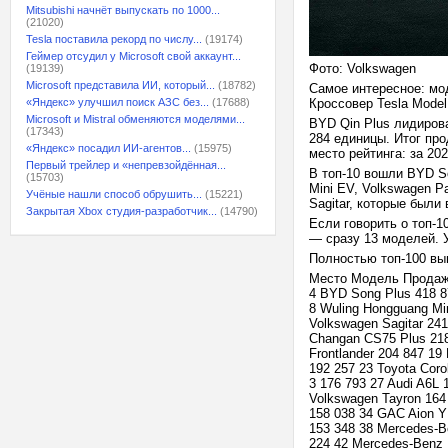
Mitsubishi начнёт выпускать по 1000...
(21020)
Tesla поставила рекорд по числу...
(19174)
Геймер отсудил у Microsoft свой аккаунт...
Фото: Volkswagen
(19139)
Microsoft представила ИИ, который...
(18782)
Самое интересное: мо
«Яндекс» улучшил поиск АЗС без...
(17688)
Кроссовер Tesla Model
Microsoft и Mistral обменяются моделями...
BYD Qin Plus лидирова
(17343)
284 единицы. Итог про
«Яндекс» посадил ИИ-агентов...
(15975)
место рейтинга: за 20
Первый трейлер и «непревзойдённая...
В топ-10 вошли BYD So
(15703)
Mini EV, Volkswagen P
Учёные нашли способ обрушить...
(15221)
Sagitar, которые были 
Закрытая Xbox студия-разработчик...
(14790)
Если говорить о топ-1
— сразу 13 моделей. У
Полностью топ-100 выг
Место Модель Продажи,
4 BYD Song Plus 418 8
8 Wuling Hongguang Mi
Volkswagen Sagitar 24
Changan CS75 Plus 218 
Frontlander 204 847 19
192 257 23 Toyota Coro
3 176 793 27 Audi A6L
Volkswagen Tayron 164
158 038 34 GAC Aion Y
153 348 38 Mercedes-B
224 42 Mercedes-Benz 