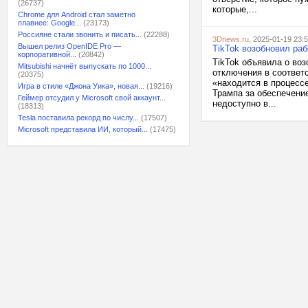
(26737)
которые,...
Chrome для Android стал заметно
плавнее: Google...
(23173)
Россияне стали звонить и писать...
(22288)
3Dnews.ru
, 2025-01-19 23:
Вышел релиз OpenIDE Pro —
TikTok возобновил ра
корпоративной...
(20842)
TikTok объявила о во
Mitsubishi начнёт выпускать по 1000...
отключения в соответ
(20375)
«находится в процесс
Игра в стиле «Джона Уика», новая...
(19216)
Трампа за обеспечени
Геймер отсудил у Microsoft свой аккаунт...
недоступно в...
(18313)
Tesla поставила рекорд по числу...
(17507)
Microsoft представила ИИ, который...
(17475)