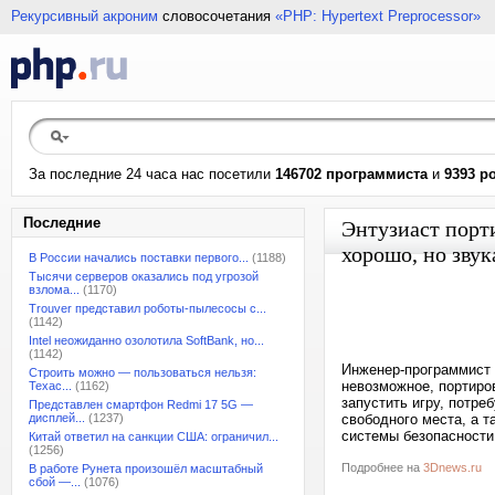
Рекурсивный акроним
словосочетания
«PHP: Hypertext Preprocessor»
За последние 24 часа нас посетили
146702 программиста
и
9393 р
Последние
Энтузиаст порт
хорошо, но звук
В России начались поставки первого...
(1188)
Тысячи серверов оказались под угрозой
взлома...
(1170)
Trouver представил роботы-пылесосы с...
(1142)
Intel неожиданно озолотила SoftBank, но...
(1142)
Инженер-программист В
Строить можно — пользоваться нельзя:
невозможное, портиро
Техас...
(1162)
запустить игру, потреб
Представлен смартфон Redmi 17 5G —
дисплей...
(1237)
свободного места, а 
системы безопасности.
Китай ответил на санкции США: ограничил...
(1256)
Подробнее на
3Dnews.ru
В работе Рунета произошёл масштабный
сбой —...
(1076)