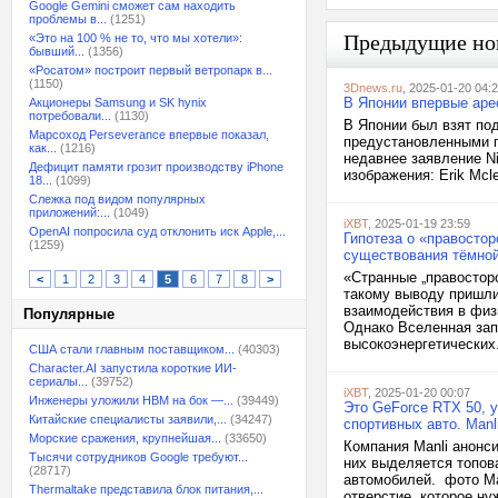
Google Gemini сможет сам находить
проблемы в...
(1251)
Предыдущие но
«Это на 100 % не то, что мы хотели»:
бывший...
(1356)
«Росатом» построит первый ветропарк в...
(1150)
3Dnews.ru
, 2025-01-20 04:
В Японии впервые арес
Акционеры Samsung и SK hynix
потребовали...
(1130)
В Японии был взят по
Марсоход Perseverance впервые показал,
предустановленными п
как...
(1216)
недавнее заявление Ni
Дефицит памяти грозит производству iPhone
изображения: Erik Mclea
18...
(1099)
Слежка под видом популярных
приложений:...
(1049)
iXBT
, 2025-01-19 23:59
OpenAI попросила суд отклонить иск Apple,...
Гипотеза о «правосто
(1259)
существования тёмно
«Странные „правостор
<
1
2
3
4
5
6
7
8
>
такому выводу пришли
взаимодействия в физ
Популярные
Однако Вселенная зап
высокоэнергетических.
США стали главным поставщиком...
(40303)
Character.AI запустила короткие ИИ-
сериалы...
(39752)
iXBT
, 2025-01-20 00:07
Инженеры уложили HBM на бок —...
(39449)
Это GeForce RTX 50, у
Китайские специалисты заявили,...
(34247)
спортивных авто. Manl
Морские сражения, крупнейшая...
(33650)
Компания Manli анонс
Тысячи сотрудников Google требуют...
них выделяется топова
(28717)
автомобилей. фото Man
Thermaltake представила блок питания,...
отверстие, которое ну