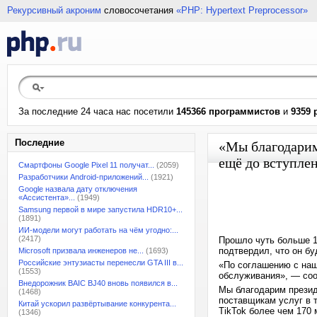
Рекурсивный акроним
словосочетания
«PHP: Hypertext Preprocessor»
За последние 24 часа нас посетили
145366 программистов
и
9359 
Последние
«Мы благодари
ещё до вступлен
Смартфоны Google Pixel 11 получат...
(2059)
Разработчики Android-приложений...
(1921)
Google назвала дату отключения
«Ассистента»...
(1949)
Samsung первой в мире запустила HDR10+...
(1891)
ИИ-модели могут работать на чём угодно:...
(2417)
Прошло чуть больше 1
подтвердил, что он бу
Microsoft призвала инженеров не...
(1693)
Российские энтузиасты перенесли GTA III в...
«По соглашению с наш
(1553)
обслуживания», — сооб
Внедорожник BAIC BJ40 вновь появился в...
Мы благодарим презид
(1468)
поставщикам услуг в 
Китай ускорил развёртывание конкурента...
TikTok более чем 170
(1346)