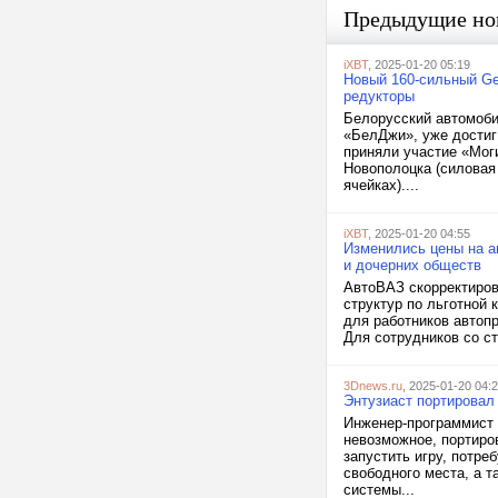
Предыдущие но
iXBT
, 2025-01-20 05:19
Новый 160-сильный Ge
редукторы
Белорусский автомобил
«БелДжи», уже достиг
приняли участие «Мог
Новополоцка (силовая
ячейках)....
iXBT
, 2025-01-20 04:55
Изменились цены на а
и дочерних обществ
АвтоВАЗ скорректиров
структур по льготной 
для работников автоп
Для сотрудников со ст
3Dnews.ru
, 2025-01-20 04:
Энтузиаст портировал
Инженер-программист В
невозможное, портиро
запустить игру, потреб
свободного места, а 
системы...