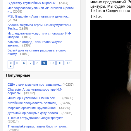
малых предприятий. Э
В десятку крупнейших мировых...
(2314)
цензуры. Мы будем ра
Исследователи уличили ИИ-агентов OpenAI
TikTok в Соединенных
и...
(2088)
TikTok
MSI, Gigabyte и Asus повысили цены на...
(2075)
SpaceX закупила огромные аккумуляторы
Tesla...
(1919)
Исследователи «спустили с поводка» ИИ-
модели...
(1812)
Камень в огород Tesla: глава Waymo
заявил,...
(1382)
Белый дом не станет раскрывать свою
схему...
(1880)
<
5
6
7
8
9
10
11
12
>
Популярные
США стали главным поставщиком...
(40237)
Character.AI запустила короткие ИИ-
сериалы...
(39692)
Инженеры уложили HBM на бок —...
(39406)
Китайские специалисты заявили,...
(34207)
Морские сражения, крупнейшая...
(33586)
Датамайнер раскрыл дату релиза...
(32408)
Тысячи сотрудников Google требуют...
(28614)
Thermaltake представила блок питания,...
(26698)