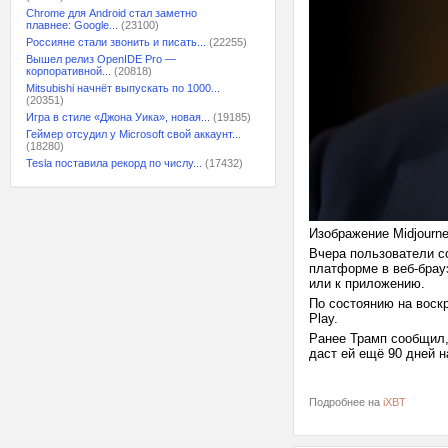
Chrome для Android стал заметно
плавнее: Google...
(23100)
Россияне стали звонить и писать...
(22255)
Вышел релиз OpenIDE Pro —
корпоративной...
(20818)
Mitsubishi начнёт выпускать по 1000...
(20351)
Игра в стиле «Джона Уика», новая...
(19185)
Геймер отсудил у Microsoft свой аккаунт...
(18280)
Tesla поставила рекорд по числу...
(17432)
Изображение Midjourn
Вчера пользователи с
платформе в веб-брау
или к приложению.
По состоянию на воск
Play.
Ранее Трамп сообщил,
даст ей ещё 90 дней н
Подробнее на
iXBT