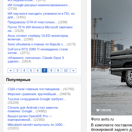
исследователям...
(1878)
ИИ Google раскрыл неанонсированного...
(2716)
ИИ научился находить уязвимости в ПО, но
для...
(1451)
Предзаказы GTA VI «настолько...
(2298)
Почти 70 % ИИ-бизнеса Microsoft завязано
на...
(2119)
Asus готовит семёрку OLED-мониторов,
включая...
(2290)
Suno объявила о планах по борьбе с...
(1173)
GeForce RTX 2080 Ti неожиданно стали
хитом...
(2271)
«Извините, опечатка»: Claude Opus 5
удалил...
(1814)
<
3
4
5
6
7
8
9
10
>
Популярные
США стали главным поставщиком...
(41750)
Морские сражения, крупнейшая...
(34879)
Тысячи сотрудников Google требуют...
(31229)
Chrome для Android стал заметно
плавнее: Google...
(24982)
Вышел релиз OpenIDE Pro —
Фото avito.ru
корпоративной...
(21560)
Mitsubishi начнёт выпускать по 1000...
В комплекте поставля
(21021)
блокировкой заднего 