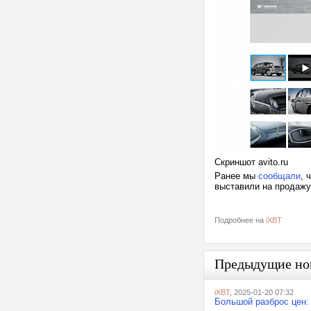
Скриншот avito.ru
Ранее мы
сообщали
, 
выставили на продажу
Подробнее на
iXBT
Предыдущие но
iXBT
, 2025-01-20 07:32
Большой разброс цен: