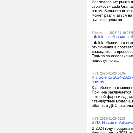
Исследование рынка п
стоимости Lada Grant
автомобильного агрега
может различаться на
высокие цены на...
3Dnews.ru
, 2025-01-19 23:
TikTok возобновил ра
TikTok объявила о во
отключения в соответ
«находится в процесс
Трампа за обеспечени
недоступно в...
iXBT
, 2025-01-20 06:09
Kia Sorento 2024-2025
светом
Kia объявила о массов
Причина заключается 
которой фары и задние
стандартные модели, 
обычным ДВС, остальн
iXBT
, 2025-01-20 06:38
BYD, Nissan и Volksw
В 2024 году продажи л
больше, чем в 2023 го