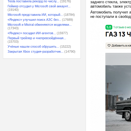
Tesla поставила рекорд по числу...
(19176)
заднего стекла, элек
автомобиль также уст
Геймер отсудил у Microsoft свой аккаунт...
(19140)
Автомобиль получил а
Microsoft представила ИИ, который...
(18784)
не поступали в свобо
«Яндекс» улучшил поиск АЗС без...
(17689)
Microsoft и Mistral обменяются моделями...
(17343)
«Яндекс» посадил ИИ-агентов...
(15977)
Первый трейлер и «непревзойдённая...
(15703)
Учёные нашли способ обрушить...
(15222)
Закрытая Xbox студия-разработчик...
(14790)