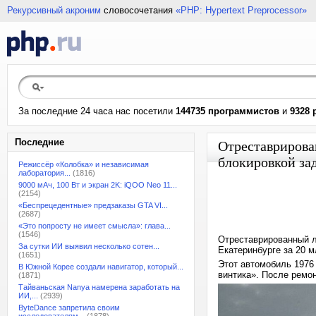
Рекурсивный акроним
словосочетания
«PHP: Hypertext Preprocessor»
За последние 24 часа нас посетили
144735 программистов
и
9328 
Последние
Отреставрирован
блокировкой за
Режиссёр «Колобка» и независимая
лаборатория...
(1816)
9000 мАч, 100 Вт и экран 2K: iQOO Neo 11...
(2154)
«Беспрецедентные» предзаказы GTA VI...
(2687)
«Это попросту не имеет смысла»: глава...
(1546)
Отреставрированный л
За сутки ИИ выявил несколько сотен...
Екатеринбурге за 20 
(1651)
Этот автомобиль 1976
В Южной Корее создали навигатор, который...
винтика». После ремо
(1871)
Тайваньская Nanya намерена заработать на
ИИ,...
(2939)
ByteDance запретила своим