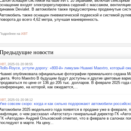
Салон оснащён системой на базе ИИ с 10 экранами, включая сенсорные
оснащение входят электрорегулировка сидений с массажем, вентиляцие
динамик Devialet. В автомобиле также предусмотрены продвинутые сис
Автомобиль также оснащен пневматической подвеской и системой рулев
поворота до всего 4,62 метра, улучшая маневренность.
Подробнее на
iXBT
Предыдущие новости
iXBT
, 2025-01-20 08:55
Rolls-Royce, уступи дорогу: «800-й» лимузин Huawei Maextro, который о
Huawei опубликовала официальные фотографии премиального седана Maex
цвета. Фото Maextro В будущем будут доступны и другие цветовые вари
продаваться по цене от 136 до 205 тыс. долларов. В феврале 2025 года
конференцию, на которой, как ожидается,...
iXBT
, 2025-01-20 08:12
Уже совсем скоро: когда и как сильно подорожают автомобили российск
Автомобили 2025 модельного года появятся в продаже уже в феврале, пр
инфляции, о чем рассказал «Автостату» генеральный директор ГК «Авт
ГК «Автодом» Андрей Ольховский отметил, что в феврале в салонах по
последуют в марте. На цену...