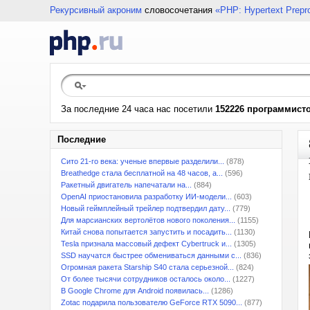
Рекурсивный акроним
словосочетания
«PHP: Hypertext Prepr
За последние 24 часа нас посетили
152226 программист
Последние
Сито 21-го века: ученые впервые разделили...
(878)
Breathedge стала бесплатной на 48 часов, а...
(596)
Ракетный двигатель напечатали на...
(884)
OpenAI приостановила разработку ИИ-модели...
(603)
Новый геймплейный трейлер подтвердил дату...
(779)
Для марсианских вертолётов нового поколения...
(1155)
Китай снова попытается запустить и посадить...
(1130)
Tesla признала массовый дефект Cybertruck и...
(1305)
SSD научатся быстрее обмениваться данными с...
(836)
Огромная ракета Starship S40 стала серьезной...
(824)
От более тысячи сотрудников осталось около...
(1227)
В Google Chrome для Android появилась...
(1286)
Zotac подарила пользователю GeForce RTX 5090...
(877)