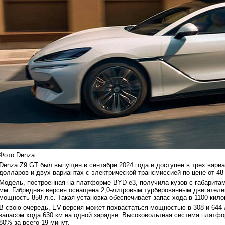
Фото Denza
Denza Z9 GT был выпущен в сентябре 2024 года и доступен в трех вариан
долларов и двух вариантах с электрической трансмиссией по цене от 48
Модель, построенная на платформе BYD e3, получила кузов с габаритами
мм. Гибридная версия оснащена 2,0-литровым турбированным двигателе
мощность 858 л.с. Такая установка обеспечивает запас хода в 1100 кило
В свою очередь, EV-версия может похвастаться мощностью в 308 и 644 л.
запасом хода 630 км на одной зарядке. Высоковольтная система платфо
80% за всего 19 минут.