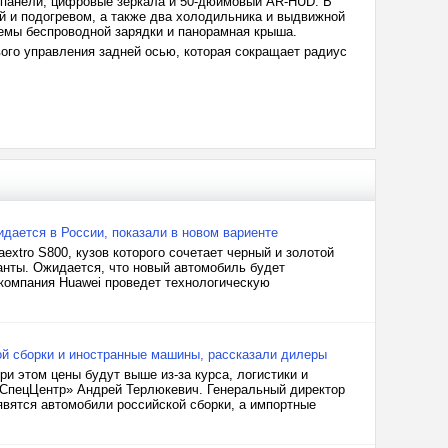
 панели, цифровые зеркала и 50-дюймовый AR-HUD. В
й и подогревом, а также два холодильника и выдвижной
темы беспроводной зарядки и панорамная крыша.
ого управления задней осью, которая сокращает радиус
жидается в России, показали в новом вариенте
tro S800, кузов которого сочетает черный и золотой
анты. Ожидается, что новый автомобиль будет
 компания Huawei проведет технологическую
ой сборки и иностранные машины, рассказали дилеры
и этом цены будут выше из-за курса, логистики и
оСпецЦентр» Андрей Терлюкевич. Генеральный директор
явятся автомобили российской сборки, а импортные