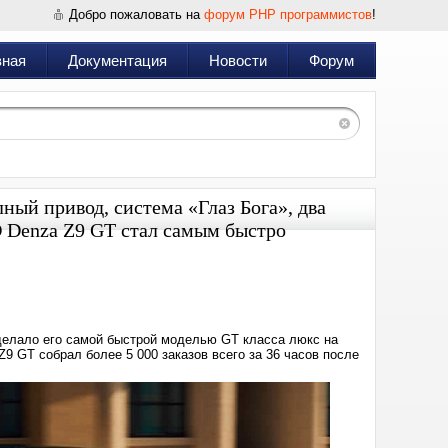
Добро пожаловать на
форум PHP программистов
!
вная
Документация
Новости
Форум
лный привод, система «Глаз Бога», два
D Denza Z9 GT стал самым быстро
Дата:
2025-
01-
20
08:47
сделало его самой быстрой моделью GT класса люкс на
Z9 GT собрал более 5 000 заказов всего за 36 часов после