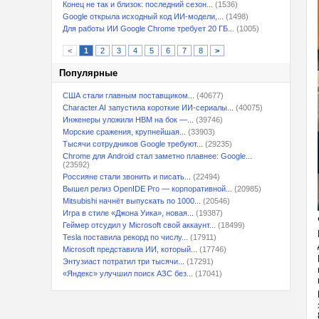
Конец не так и близок: последний сезон...
(1536)
Google открыла исходный код ИИ-модели,...
(1498)
Для работы ИИ Google Chrome требует 20 ГБ...
(1005)
<
1
2
3
4
5
6
7
8
>
Популярные
США стали главным поставщиком...
(40677)
Character.AI запустила короткие ИИ-сериалы...
(40075)
Инженеры уложили HBM на бок —...
(39746)
Морские сражения, крупнейшая...
(33903)
Тысячи сотрудников Google требуют...
(29235)
Chrome для Android стал заметно плавнее: Google...
(23592)
Россияне стали звонить и писать...
(22494)
Вышел релиз OpenIDE Pro — корпоративной...
(20985)
Mitsubishi начнёт выпускать по 1000...
(20546)
Игра в стиле «Джона Уика», новая...
(19387)
Геймер отсудил у Microsoft свой аккаунт...
(18499)
Tesla поставила рекорд по числу...
(17911)
Microsoft представила ИИ, который...
(17746)
Энтузиаст потратил три тысячи...
(17291)
«Яндекс» улучшил поиск АЗС без...
(17041)