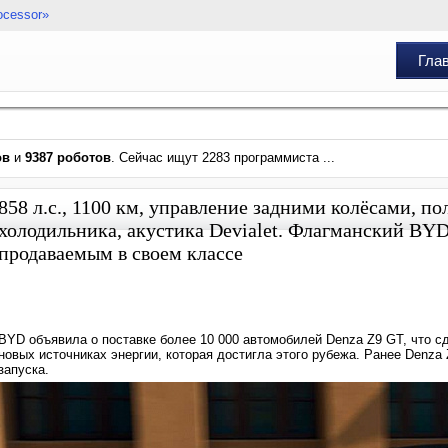
ocessor»
Гла
ов
и
9387 роботов
. Сейчас ищут 2283 программиста ...
858 л.с., 1100 км, управление задними колёсами, по
холодильника, акустика Devialet. Флагманский BY
продаваемым в своем классе
BYD объявила о поставке более 10 000 автомобилей Denza Z9 GT, что 
новых источниках энергии, которая достигла этого рубежа. Ранее Denza 
запуска.