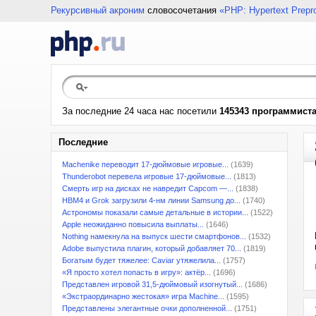
Рекурсивный акроним
словосочетания
«PHP: Hypertext Prepr
За последние 24 часа нас посетили
145343 программист
Последние
Machenike переводит 17-дюймовые игровые...
(1639)
Thunderobot перевела игровые 17-дюймовые...
(1813)
Смерть игр на дисках не навредит Capcom —...
(1838)
HBM4 и Grok загрузили 4-нм линии Samsung до...
(1740)
Астрономы показали самые детальные в истории...
(1522)
Apple неожиданно повысила выплаты...
(1646)
Nothing намекнула на выпуск шести смартфонов...
(1532)
Adobe выпустила плагин, который добавляет 70...
(1819)
Богатым будет тяжелее: Caviar утяжелила...
(1757)
«Я просто хотел попасть в игру»: актёр...
(1696)
Представлен игровой 31,5-дюймовый изогнутый...
(1686)
«Экстраординарно жестокая» игра Machine...
(1595)
Представлены элегантные очки дополненной...
(1751)