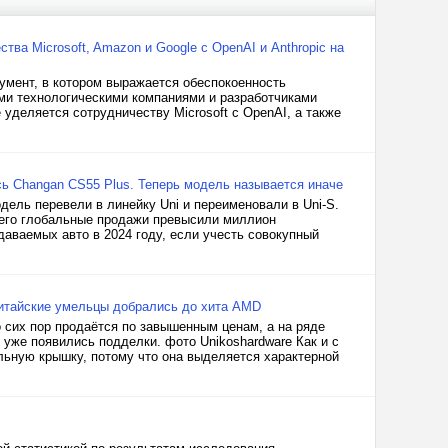
а Microsoft, Amazon и Google с OpenAI и Anthropic на
умент, в котором выражается обеспокоенность
ми технологическими компаниями и разработчиками
 уделяется сотрудничеству Microsoft с OpenAI, а также
ь Changan CS55 Plus. Теперь модель называется иначе
дель перевели в линейку Uni и переименовали в Uni-S.
а его глобальные продажи превысили миллион
даваемых авто в 2024 году, если учесть совокупный
Китайские умельцы добрались до хита AMD
 сих пор продаётся по завышенным ценам, а на ряде
 уже появились подделки. фото Unikoshardware Как и с
льную крышку, потому что она выделяется характерной