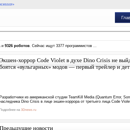
ocessor»
Гла
а
и
9326 роботов
. Сейчас ищут 3377 программистов ...
Экшен-хоррор Code Violet в духе Dino Crisis не вы
боятся «вульгарных» модов — первый трейлер и де
Разработчики из американской студии TeamKill Media (Quantum Error, S
наследника Dino Crisis в лице экшен-хоррора от третьего лица Code Viole
Подробнее на
3Dnews.ru
Предыдущие новости