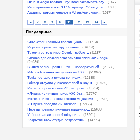
ИИ в «Google Картах» научился заказывать еду...
(1577)
Расширенный показ GTA VI пройдёт 27 августа...
(1658)
Администраторы каналов в WhatsApp скоро...
(1617)
<
7
8
9
10
11
12
13
14
>
Популярные
США стали главным поставщиком...
(41713)
Морские сражения, крупнейшая...
(34856)
Тысячи сотрудников Google требуют...
(31137)
Chrome для Android стал заметно плавнее: Google...
(24939)
Вышел релиз OpenIDE Pro — корпоративной...
(21536)
Mitsubishi начнёт выпускать по 1000...
(21007)
Tesla поставила рекорд по числу...
(19138)
Геймер отсудил у Microsoft свой аккаунт...
(19130)
Microsoft представила ИИ, который...
(18754)
«Яндекс» улучшил поиск АЗС без...
(17670)
Microsoft и Mistral обменяются моделями...
(17314)
«Яндекс» посадил ИИ-агентов...
(15955)
Первый трейлер и «непревзойдённая...
(15688)
Учёные нашли способ обрушить...
(15201)
Закрытая Xbox студия-разработчик...
(14775)