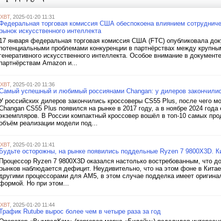
iXBT
, 2025-01-20 11:31
Федеральная торговая комиссия США обеспокоена влиянием сотрудничеств
рынок искусственного интеллекта
17 января федеральная торговая комиссия США (FTC) опубликовала док
потенциальными проблемами конкуренции в партнёрствах между крупны
генеративного искусственного интеллекта. Особое внимание в документе
партнёрствам Amazon и...
iXBT
, 2025-01-20 11:36
Самый успешный и любимый россиянами Changan: у дилеров закончилис
У российских дилеров закончились кроссоверы CS55 Plus, после чего мо
Changan CS55 Plus появился на рынке в 2017 году, а в ноябре 2024 год
экземпляров. В России компактный кроссовер вошёл в топ-10 самых про
объём реализации модели под...
iXBT
, 2025-01-20 11:41
Будьте осторожны, на рынке появились поддельные Ryzen 7 9800X3D. 
Процессор Ryzen 7 9800X3D оказался настолько востребованным, что до
рынков наблюдается дефицит. Неудивительно, что на этом фоне в Китае
другими процессорами для AM5, в этом случае подделка имеет оригина
формой. Но при этом...
iXBT
, 2025-01-20 11:44
Трафик Rutube вырос более чем в четыре раза за год