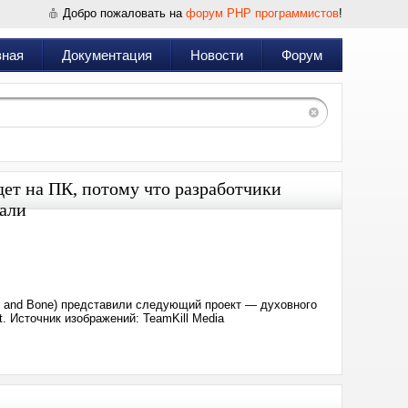
Добро пожаловать на
форум PHP программистов
!
вная
Документация
Новости
Форум
йдет на ПК, потому что разработчики
тали
Дата:
2025-
01-
20
12:20
on and Bone) представили следующий проект — духовного
t. Источник изображений: TeamKill Media