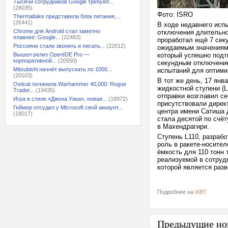
Тысячи сотрудников Google требуют...
(28035)
Фото: ISRO
Thermaltake представила блок питания,...
(26441)
В ходе недавнего исп
Chrome для Android стал заметно
отключения длительно
плавнее: Google...
(22483)
проработал ещё 7 сек
Россияне стали звонить и писать...
(22012)
ожидаемым значениям.
Вышел релиз OpenIDE Pro —
который успешно подт
корпоративной...
(20550)
секундным отключение
Mitsubishi начнёт выпускать по 1000...
испытаний для оптими
(20103)
В тот же день, 17 янв
Owlcat починила Warhammer 40,000: Rogue
жидкостной ступени (
Trader...
(19435)
отправки возглавил с
Игра в стиле «Джона Уика», новая...
(18972)
присутствовали дирек
Геймер отсудил у Microsoft свой аккаунт...
центра имени Сатиша 
(18017)
стала десятой по счё
в Махендрагири.
Ступень L110, разраб
роль в ракете-носите
ёмкость для 110 тонн
реализуемой в сотрудн
которой является разв
Подробнее на
iXBT
Предыдущие но