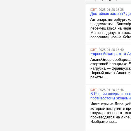
iXBT
, 2025-01-20 16:38
Достойная замена? Деп
Автопарк петербургск
председатель Заксобр
перемещаться на черны
Машины депутаты ждал
пополнили новые Xcite
iXBT
, 2025-01-20 16:40
Европейская ракета Ar
ArianeGroup сообщила 
стартовой площадке E
нагрузка — французск
Первый полёт Ariane 
ракеты...
iXBT
, 2025-01-20 16:46
В России создали нов
противостоим экономи
Инженеры из Липецкой
которые поступят в п
государственного тех
производятся на липец
Изображение...