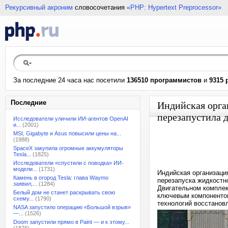
Рекурсивный акроним
словосочетания
«PHP: Hypertext Preprocessor»
За последние 24 часа нас посетили
136510 программистов
и
9315 
Последние
Индийская орга
перезапустила 
Исследователи уличили ИИ-агентов OpenAI
и...
(2001)
MSI, Gigabyte и Asus повысили цены на...
(1988)
SpaceX закупила огромные аккумуляторы
Tesla...
(1825)
Исследователи «спустили с поводка» ИИ-
модели...
(1731)
Индийская организаци
Камень в огород Tesla: глава Waymo
перезапуска жидкостно
заявил,...
(1284)
Двигательном комплек
Белый дом не станет раскрывать свою
ключевым компонентом
схему...
(1790)
технологий восстанов
NASA запустило операцию «Большой взрыв»
—...
(1526)
Doom запустили прямо в Paint — и к этому...