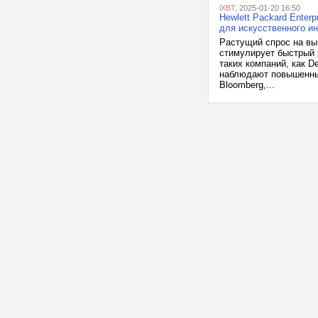
iXBT
, 2025-01-20 16:50
Hewlett Packard Enter
для искусственного и
Растущий спрос на вы
стимулирует быстрый 
таких компаний, как De
наблюдают повышенны
Bloomberg,...