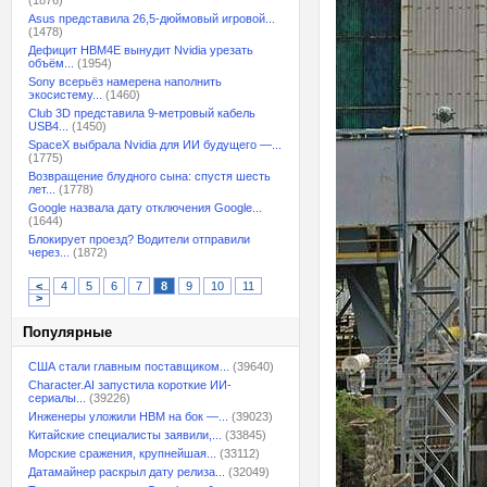
(1876)
Asus представила 26,5-дюймовый игровой...
(1478)
Дефицит HBM4E вынудит Nvidia урезать
объём...
(1954)
Sony всерьёз намерена наполнить
экосистему...
(1460)
Club 3D представила 9-метровый кабель
USB4...
(1450)
SpaceX выбрала Nvidia для ИИ будущего —...
(1775)
Возвращение блудного сына: спустя шесть
лет...
(1778)
Google назвала дату отключения Google...
(1644)
Блокирует проезд? Водители отправили
через...
(1872)
<
4
5
6
7
8
9
10
11
>
Популярные
США стали главным поставщиком...
(39640)
Character.AI запустила короткие ИИ-
сериалы...
(39226)
Инженеры уложили HBM на бок —...
(39023)
Китайские специалисты заявили,...
(33845)
Морские сражения, крупнейшая...
(33112)
Датамайнер раскрыл дату релиза...
(32049)