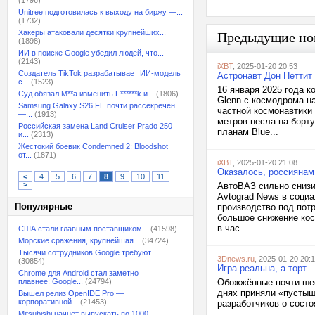
(1796)
Unitree подготовилась к выходу на биржу —...
(1732)
Хакеры атаковали десятки крупнейших...
Предыдущие но
(1898)
ИИ в поиске Google убедил людей, что...
(2143)
iXBT
, 2025-01-20 20:53
Создатель TikTok разрабатывает ИИ-модель
Астронавт Дон Петтит
с...
(1523)
16 января 2025 года к
Суд обязал M**a изменить F******k и...
(1806)
Glenn с космодрома н
Samsung Galaxy S26 FE почти рассекречен
частной космонавтики
—...
(1913)
метров несла на борт
Российская замена Land Cruiser Prado 250
планам Blue...
и...
(2313)
Жестокий боевик Condemned 2: Bloodshot
от...
(1871)
iXBT
, 2025-01-20 21:08
Оказалось, россиянам
<
4
5
6
7
8
9
10
11
>
АвтоВАЗ сильно снизи
Avtograd News в соци
Популярные
производство под пот
большое снижение кос
в час....
США стали главным поставщиком...
(41598)
Морские сражения, крупнейшая...
(34724)
Тысячи сотрудников Google требуют...
3Dnews.ru
, 2025-01-20 20:
(30854)
Игра реальна, а торт —
Chrome для Android стал заметно
плавнее: Google...
(24794)
Обожжённые почти шес
днях приняли «пустышк
Вышел релиз OpenIDE Pro —
корпоративной...
(21453)
разработчиков о состо
Mitsubishi начнёт выпускать по 1000...