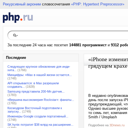
Рекурсивный акроним
словосочетания
«PHP: Hypertext Preprocessor»
За последние 24 часа нас посетил
144881 программист
и
9312 роб
Последние
«iPhone измени
грядущем крахе 
Следующее крупное обновление для инди-
хита...
(1766)
Минцифры: «Max в нашей жизни остается...
(1748)
API открывается: в Max разрешили
создавать...
(1928)
Samsung представила 200-Мп датчик...
(1783)
В недавно опубликова
день после запуска iP
«Вершина высокомерия Rockstar»: фанаты...
(1765)
предупреждающей, что
Космодром Восточный подготовили к
Однако высшее руковод
запуску...
(1749)
то семь лет, компания
Инженеры Google создали портативный...
Smith / Unsplash
(1748)
SK hynix потратит $38 млрд на расширение...
Подробнее на
3Dnews.ru