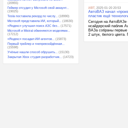
(20955)
Геймер отсудил у Microsoft свой аккаунт...
iXBT
, 2025-01-20 20:53
(19025)
АвтоВАЗ начал «произ
пластик ещё технолог
Tesla поставила рекорд по числу...
(18990)
Microsoft представила ИИ, который...
(18630)
Сегодня на АвтоВАЗе 
нсайдерский паблик Av
«Яндекс» улучшил поиск АЗС без...
(17571)
ВАЗа собраны первые в
Microsoft и Mistral обменяются моделями...
(17212)
2 штук, белого цвета. 
«Яндекс» посадил ИИ-агентов...
(15873)
Первый трейлер и «непревзойдённая...
(15598)
Учёные нашли способ обрушить...
(15130)
Закрытая Xbox студия-разработчик...
(14723)