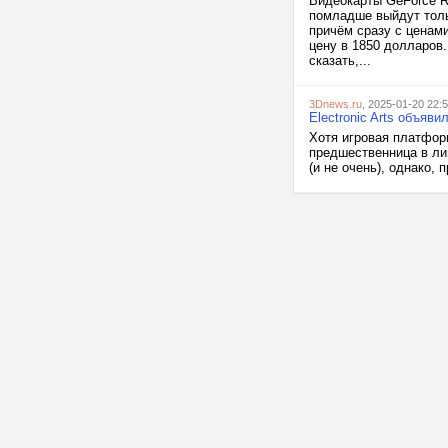
Видеокарты GeForce R
помладше выйдут толь
причём сразу с ценам
цену в 1850 долларов.
сказать,...
3Dnews.ru
, 2025-01-20 22:
Electronic Arts объяв
Хотя игровая платформ
предшественница в ли
(и не очень), однако, 