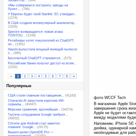
процессор...
(964)
«Мы собираемся построить заводы на
Луне»....
(706)
У Европы будет свой Starlink: ЕС утвердил...
(1274)
В США создали молекулярный анализатор...
(1026)
Spectre возвращается: новая атака
TONTOU...
(1249)
Ретейлеры хотят покупателей из ChatGPT,
но...
(1301)
Xiaomi выпустила мощный моющий пылесос
с...
(985)
Бесплатный ChatGPT становится...
(573)
Российские банки получат доступ ко всем...
(1032)
<
1
2
3
4
5
6
7
8
>
Популярные
США стали главным поставщиком...
(41183)
фото WCCF Tech
Character.AI запустила короткие ИИ-
В магазинах Apple Sto
сериалы...
(40447)
завершения срока жизн
Морские сражения, крупнейшая...
(34274)
Apple не будет оставл
Тысячи сотрудников Google требуют...
между моделями буде
(30032)
Напомним, iPhone SE 4
Chrome для Android стал заметно
плавнее: Google...
(24175)
дюйма, одинарной каме
Вышел релиз OpenIDE Pro —
необходимые для рабо
корпоративной...
(21192)