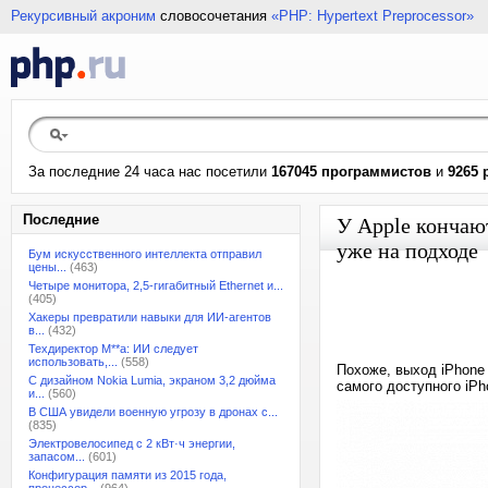
Рекурсивный акроним
словосочетания
«PHP: Hypertext Preprocessor»
За последние 24 часа нас посетили
167045 программистов
и
9265 
Последние
У Apple кончают
уже на подходе
Бум искусственного интеллекта отправил
цены...
(463)
Четыре монитора, 2,5-гигабитный Ethernet и...
(405)
Хакеры превратили навыки для ИИ-агентов
в...
(432)
Техдиректор M**a: ИИ следует
использовать,...
(558)
Похоже, выход iPhone 
С дизайном Nokia Lumia, экраном 3,2 дюйма
самого доступного iP
и...
(560)
В США увидели военную угрозу в дронах с...
(835)
Электровелосипед с 2 кВт·ч энергии,
запасом...
(601)
Конфигурация памяти из 2015 года,