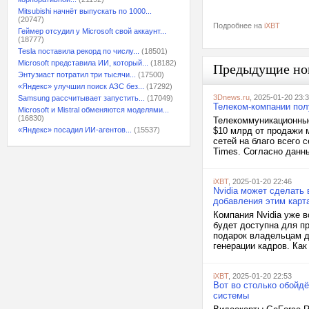
Mitsubishi начнёт выпускать по 1000...
(20747)
Подробнее на
iXBT
Геймер отсудил у Microsoft свой аккаунт...
(18777)
Tesla поставила рекорд по числу...
(18501)
Microsoft представила ИИ, который...
(18182)
Предыдущие но
Энтузиаст потратил три тысячи...
(17500)
«Яндекс» улучшил поиск АЗС без...
(17292)
3Dnews.ru
, 2025-01-20 23:
Samsung рассчитывает запустить...
(17049)
Телеком-компании пол
Microsoft и Mistral обменяются моделями...
(16830)
Телекоммуникационные
«Яндекс» посадил ИИ-агентов...
(15537)
$10 млрд от продажи м
сетей на благо всего 
Times. Согласно данн
iXBT
, 2025-01-20 22:46
Nvidia может сделать
добавления этим карт
Компания Nvidia уже в
будет доступна для п
подарок владельцам д
генерации кадров. Как
iXBT
, 2025-01-20 22:53
Вот во столько обойдё
системы