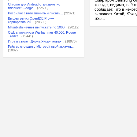
Смартфон Samsung Gal
Chrome для Android стал заметно
кое-где, видимо, всё
плавнее: Google...
(22506)
сообщает, что в некот
Россияне стали звонить и писать...
(22021)
включает Китай, Южну
S25...
Вышел релиз OpenIDE Pro —
корпоративной...
(20555)
Mitsubishi начнёт выпускать по 1000...
(20112)
Owlcat починила Warhammer 40,000: Rogue
Trader...
(19441)
Игра в стиле «Джона Уика», новая...
(18976)
Геймер отсудил у Microsoft свой аккаунт...
(18027)