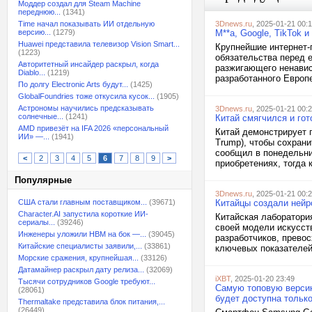
Моддер создал для Steam Machine
переднюю...
(1341)
Time начал показывать ИИ отдельную
3Dnews.ru
, 2025-01-21 00:
версию...
(1279)
M**a, Google, TikTok 
Huawei представила телевизор Vision Smart...
Крупнейшие интернет-п
(1223)
обязательства перед 
Авторитетный инсайдер раскрыл, когда
разжигающего ненавис
Diablo...
(1219)
разработанного Европе
По долгу Electronic Arts будут...
(1425)
GlobalFoundries тоже откусила кусок...
(1905)
Астрономы научились предсказывать
3Dnews.ru
, 2025-01-21 00:
солнечные...
(1241)
Китай смягчился и гот
AMD привезёт на IFA 2026 «персональный
Китай демонстрирует 
ИИ» —...
(1941)
Trump), чтобы сохран
сообщил в понедельни
<
2
3
4
5
6
7
8
9
>
приобретениях, тогда 
Популярные
3Dnews.ru
, 2025-01-21 00:
США стали главным поставщиком...
(39671)
Китайцы создали нейр
Character.AI запустила короткие ИИ-
Китайская лаборатори
сериалы...
(39246)
своей модели искусст
Инженеры уложили HBM на бок —...
(39045)
разработчиков, прево
Китайские специалисты заявили,...
(33861)
ключевых показателей.
Морские сражения, крупнейшая...
(33126)
Датамайнер раскрыл дату релиза...
(32069)
iXBT
, 2025-01-20 23:49
Тысячи сотрудников Google требуют...
Самую топовую версию
(28061)
будет доступна только
Thermaltake представила блок питания,...
(26449)