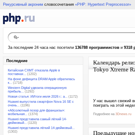
Рекурсивный акроним
словосочетания
«PHP: Hypertext Preprocessor»
За последние 24 часа нас посетили
136788 программистов
и
9318 
Последние
Календарь релиз
Tokyo Xtreme Ra
Китайская CXMT отказала Apple в
поставках...
(1202)
На фоне дефицита DRAM Apple обратилась
к...
(1718)
Western Digital удвоила операционную
прибыль...
(1292)
Новая статья: ИИтоги июля 2026 г.: а...
(1172)
У нас вышел свежий в
Huawei выпустила смартфон Nova 16 SE с
поиграть на этой неде
очень...
(1196)
«Абсолютный позор для франшизы»:
мобильная...
(1374)
Подробнее на
3Dnews.ru
Huawei представила самый лёгкий 14-
дюймовый...
(1120)
Huawei представила лёгкий 14-дюймовый...
(1302)
Предыдущие но