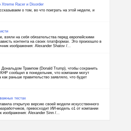
 Xtreme Racer и Disorder
казываем о том, во что поиграть на этой неделе, и
висти
be, взяли на себя обязательства перед европейскими
ависть контента на своих платформах. Это произошло в
ник изображения: Alexander Shatov /...
 Дональдом Трампом (Donald Trump), чтобы сохранить
 КНР сообщил в понедельник, что компании могут
 как раньше правительство заявляло, что будет
 важных тестах
ставила открытую версию своей модели искусственного
разработчиков, превосходит ИИ-модель o1 от компании
изображения: Alexander Sinn /...