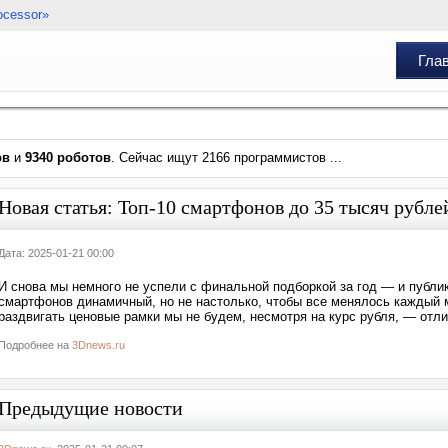
ocessor»
Гла
ов
и
9340 роботов
. Сейчас ищут 2166 программистов ...
Новая статья: Топ-10 смартфонов до 35 тысяч рублей
Дата: 2025-01-21 00:00
И снова мы немного не успели с финальной подборкой за год — и публи
смартфонов динамичный, но не настолько, чтобы все менялось каждый ме
раздвигать ценовые рамки мы не будем, несмотря на курс рубля, — отл
Подробнее на
3Dnews.ru
Предыдущие новости