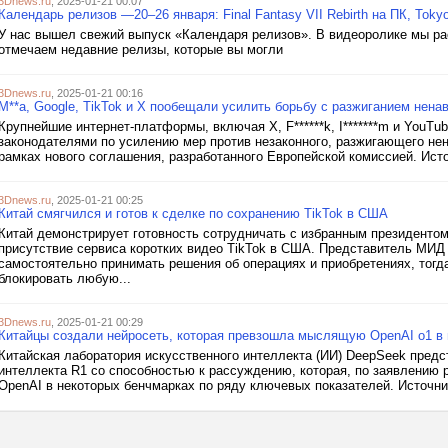
3Dnews.ru
, 2025-01-21 00:07
Календарь релизов —20–26 января: Final Fantasy VII Rebirth на ПК, Tokyo
У нас вышел свежий выпуск «Календаря релизов». В видеоролике мы расс
отмечаем недавние релизы, которые вы могли
3Dnews.ru
, 2025-01-21 00:16
M**a, Google, TikTok и X пообещали усилить борьбу с разжиганием нена
Крупнейшие интернет-платформы, включая X, F******k, I*******m и YouTu
законодателями по усилению мер против незаконного, разжигающего нен
рамках нового соглашения, разработанного Европейской комиссией. Источ
3Dnews.ru
, 2025-01-21 00:25
Китай смягчился и готов к сделке по сохранению TikTok в США
Китай демонстрирует готовность сотрудничать с избранным президентом
присутствие сервиса коротких видео TikTok в США. Представитель МИД
самостоятельно принимать решения об операциях и приобретениях, тогда
блокировать любую...
3Dnews.ru
, 2025-01-21 00:29
Китайцы создали нейросеть, которая превзошла мыслящую OpenAI o1 в
Китайская лаборатория искусственного интеллекта (ИИ) DeepSeek пред
интеллекта R1 со способностью к рассуждению, которая, по заявлению 
OpenAI в некоторых бенчмарках по ряду ключевых показателей. Источник 