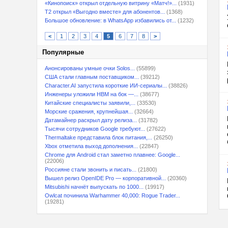
«Кинопоиск» открыл отдельную витрину «Матч!»...
(1931)
T2 открыл «Выгодно вместе» для абонентов...
(1368)
Большое обновление: в WhatsApp избавились от...
(1232)
<
1
2
3
4
5
6
7
8
>
Популярные
Анонсированы умные очки Solos...
(55899)
США стали главным поставщиком...
(39212)
Character.AI запустила короткие ИИ-сериалы...
(38826)
Инженеры уложили HBM на бок —...
(38677)
Китайские специалисты заявили,...
(33530)
Морские сражения, крупнейшая...
(32664)
Датамайнер раскрыл дату релиза...
(31782)
Тысячи сотрудников Google требуют...
(27622)
Thermaltake представила блок питания,...
(26250)
Xbox отметила выход дополнения...
(22847)
Chrome для Android стал заметно плавнее: Google...
(22006)
Россияне стали звонить и писать...
(21800)
Вышел релиз OpenIDE Pro — корпоративной...
(20360)
Mitsubishi начнёт выпускать по 1000...
(19917)
Owlcat починила Warhammer 40,000: Rogue Trader...
(19281)