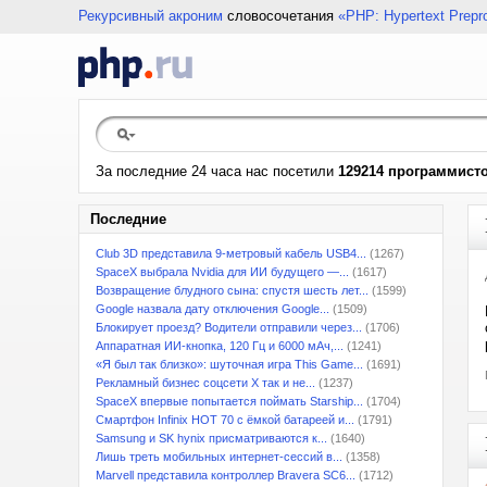
Рекурсивный акроним
словосочетания
«PHP: Hypertext Prepr
За последние 24 часа нас посетили
129214 программист
Последние
Club 3D представила 9-метровый кабель USB4...
(1267)
SpaceX выбрала Nvidia для ИИ будущего —...
(1617)
Возвращение блудного сына: спустя шесть лет...
(1599)
Google назвала дату отключения Google...
(1509)
Блокирует проезд? Водители отправили через...
(1706)
Аппаратная ИИ-кнопка, 120 Гц и 6000 мАч,...
(1241)
«Я был так близко»: шуточная игра This Game...
(1691)
Рекламный бизнес соцсети X так и не...
(1237)
SpaceX впервые попытается поймать Starship...
(1704)
Смартфон Infinix HOT 70 с ёмкой батареей и...
(1791)
Samsung и SK hynix присматриваются к...
(1640)
Лишь треть мобильных интернет-сессий в...
(1358)
Marvell представила контроллер Bravera SC6...
(1712)