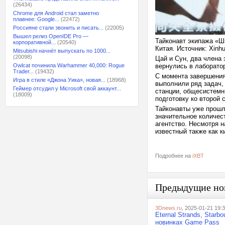
(26434)
Chrome для Android стал заметно
плавнее: Google...
(22472)
Россияне стали звонить и писать...
(22005)
Вышел релиз OpenIDE Pro —
Тайконавт экипажа «Ш
корпоративной...
(20540)
Китая. Источник: Xinhu
Mitsubishi начнёт выпускать по 1000...
(20098)
Цай и Сун, два члена
Owlcat починила Warhammer 40,000: Rogue
вернулись в лаборато
Trader...
(19432)
С момента завершения
Игра в стиле «Джона Уика», новая...
(18968)
выполнили ряд задач,
Геймер отсудил у Microsoft свой аккаунт...
станции, общесистемн
(18009)
подготовку ко второй 
Тайконавты уже прошл
значительное количес
агентство. Несмотря 
известный также как к
Подробнее на
iXBT
Предыдущие но
3Dnews.ru
, 2025-01-21 19:
Eternal Strands, Star
новинках Game Pass