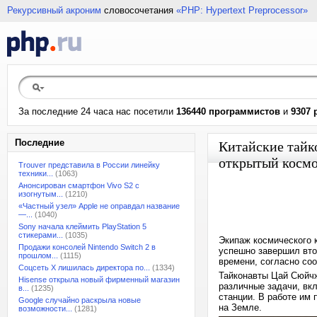
Рекурсивный акроним
словосочетания
«PHP: Hypertext Preprocessor»
За последние 24 часа нас посетили
136440 программистов
и
9307 
Последние
Китайские тайк
открытый косм
Trouver представила в России линейку
техники...
(1063)
Анонсирован смартфон Vivo S2 с
изогнутым...
(1210)
«Частный узел» Apple не оправдал название
—...
(1040)
Sony начала клеймить PlayStation 5
стикерами...
(1035)
Экипаж космического 
Продажи консолей Nintendo Switch 2 в
успешно завершил вто
прошлом...
(1115)
времени, согласно со
Соцсеть X лишилась директора по...
(1334)
Тайконавты Цай Сюйчж
Hisense открыла новый фирменный магазин
различные задачи, вк
в...
(1235)
станции. В работе им
Google случайно раскрыла новые
на Земле.
возможности...
(1281)