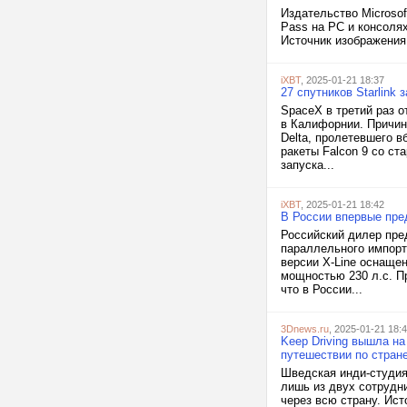
Издательство Microso
Pass на PC и консолях
Источник изображения: 
iXBT
, 2025-01-21 18:37
27 спутников Starlink 
SpaceX в третий раз о
в Калифорнии. Причин
Delta, пролетевшего 
ракеты Falcon 9 со ст
запуска...
iXBT
, 2025-01-21 18:42
В России впервые пред
Российский дилер пре
параллельного импорта
версии X-Line оснаще
мощностью 230 л.с. П
что в России...
3Dnews.ru
, 2025-01-21 18:
Keep Driving вышла н
путешествии по стран
Шведская инди-студия 
лишь из двух сотрудн
через всю страну. Ист