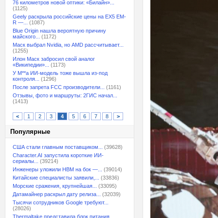
76 километров новой оптики: «Билайн»...
(1125)
Geely раскрыла российские цены на EX5 EM-
R —...
(1087)
Blue Origin нашла вероятную причину
майского...
(1172)
Маск выбрал Nvidia, но AMD рассчитывает...
(1255)
Илон Маск забросил свой аналог
«Википедии»...
(1173)
У M**a ИИ-модель тоже вышла из-под
контроля...
(1296)
После запрета FCC производители...
(1161)
Отзывы, фото и маршруты: 2ГИС начал...
(1413)
<
1
2
3
4
5
6
7
8
>
Популярные
США стали главным поставщиком...
(39628)
Character.AI запустила короткие ИИ-
сериалы...
(39214)
Инженеры уложили HBM на бок —...
(39014)
Китайские специалисты заявили,...
(33836)
Морские сражения, крупнейшая...
(33095)
Датамайнер раскрыл дату релиза...
(32039)
Тысячи сотрудников Google требуют...
(28026)
Thermaltake представила блок питания,...