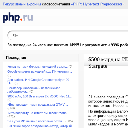
Рекурсивный акроним
словосочетания
«PHP: Hypertext Preprocessor»
За последние 24 часа нас посетил
149951 программист
и
9396 роб
Последние
$500 млрд на И
Stargate
Конец не так и близок: последний сезон...
(0)
Google открыла исходный код ИИ-модели,...
(0)
Для работы ИИ Google Chrome требует 20
ГБ...
(0)
Режиссёр «Колобка» и независимая
лаборатория...
(0)
9000 мАч, 100 Вт и экран 2K: iQOO Neo 11...
21 января президент 
(0)
которое инвестирует 
«Беспрецедентные» предзаказы GTA VI...
интеллектом. Новое п
(863)
По информации Белого
«Это попросту не имеет смысла»: глава...
электрогенерирующих
(471)
эволюционирующего ИИ
За сутки ИИ выявил несколько сотен...
(505)
миллиардов и могут д
В Южной Корее создали навигатор, который...