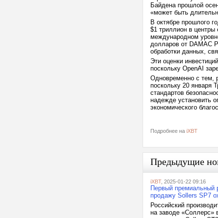
Байдена прошлой осен
«может быть длительн
В октябре прошлого г
$1 триллион в центры 
международном уровне
долларов от DAMAC Pr
обработки данных, св
Эти оценки инвестиций
поскольку OpenAI заре
Одновременно с тем, 
поскольку 20 января Т
стандартов безопаснос
надежде установить о
экономического благо
Подробнее на
iXBT
Предыдущие но
iXBT
, 2025-01-22 09:16
Первый премиальный р
продажу Sollers SP7 о
Российский производит
на заводе «Соллерс» в