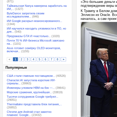
(871)
«Это большие деньги 
подтверждение веры в
Тайваньская Nanya намерена заработать на
ИИ,...
(1327)
К Трампу в Белом дом
ByteDance запретила своим
Эллисон из Oracle. Вс
исследователям...
(846)
началось, а сам проек
ИИ Google раскрыл неанонсированного...
(1344)
ИИ научился находить уязвимости в ПО, но
для...
(540)
Предзаказы GTA VI «настолько...
(1020)
Почти 70 % ИИ-бизнеса Microsoft завязано
на...
(1101)
Asus готовит семёрку OLED-мониторов,
включая...
(1155)
<
1
2
3
4
5
6
7
8
>
Популярные
США стали главным поставщиком...
(40526)
Character.AI запустила короткие ИИ-
сериалы...
(39963)
Инженеры уложили HBM на бок —...
(39641)
Морские сражения, крупнейшая...
(33819)
Тысячи сотрудников Google требуют...
(29051)
Thermaltake представила блок питания,...
(26852)
Chrome для Android стал заметно
плавнее: Google...
(23432)