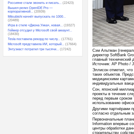
Россияне стали звонить и писать...
(22423)
Вышел релиз OpenIDE Pro —
корпоративной...
(20939)
Mitsubishi начнёт выпускать по 1000...
(20489)
Игра в стиле «Джона Уика», новая...
(19327)
Геймер отсудил у Microsoft свой аккаунт...
(18430)
Tesla поставила рекорд по числу...
(17761)
Microsoft представила ИИ, который...
(17664)
Энтузиаст потратил три тысячи...
(17242)
Сэм Альтман (генерал
директор SoftBank Gro
главный технический д
Источник: AP Photo / J
Эллисон отметил, что
таких объектов. Пред
медицинскими картами 
индивидуальных вакц
Сон, японский миллиа
проекты в течение сл
перед первым сроком 
использованию офисо
Другими партнёрами п
согласно отдельным з
Первоначальные планы
Information впервые с
центры обработки данн
строительству собств