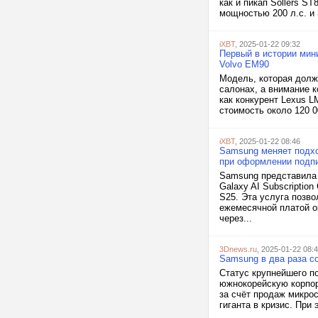
как и пикап Sollers S
мощностью 200 л.с. и
iXBT
, 2025-01-22 09:32
Первый в истории мин
Volvo EM90
Модель, которая должн
салонах, а внимание 
как конкурент Lexus L
стоимость около 120 0
iXBT
, 2025-01-22 08:46
Samsung меняет подхо
при оформлении подп
Samsung представила 
Galaxy AI Subscriptio
S25. Эта услуга позво
ежемесячной платой о
через...
3Dnews.ru
, 2025-01-22 08:
Samsung в два раза со
Статус крупнейшего п
южнокорейскую корпор
за счёт продаж микро
гиганта в кризис. При