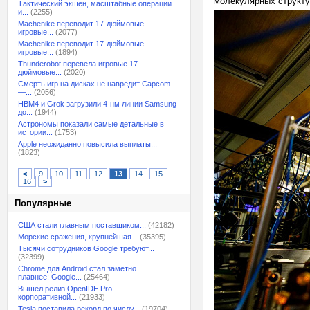
молекулярных структу
Тактический экшен, масштабные операции
и...
(2255)
Machenike переводит 17-дюймовые
игровые...
(2077)
Machenike переводит 17-дюймовые
игровые...
(1894)
Thunderobot перевела игровые 17-
дюймовые...
(2020)
Смерть игр на дисках не навредит Capcom
—...
(2056)
HBM4 и Grok загрузили 4-нм линии Samsung
до...
(1944)
Астрономы показали самые детальные в
истории...
(1753)
Apple неожиданно повысила выплаты...
(1823)
<
9
10
11
12
13
14
15
16
>
Популярные
США стали главным поставщиком...
(42182)
Морские сражения, крупнейшая...
(35395)
Тысячи сотрудников Google требуют...
(32399)
Chrome для Android стал заметно
плавнее: Google...
(25464)
Вышел релиз OpenIDE Pro —
корпоративной...
(21933)
Tesla поставила рекорд по числу...
(19704)