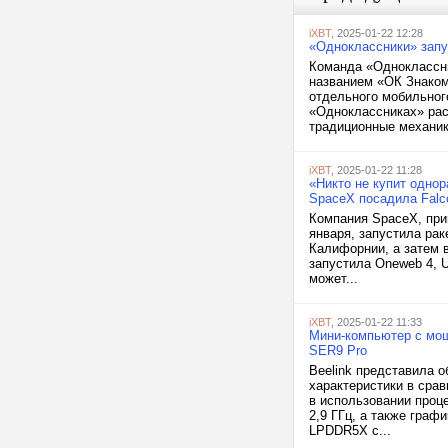
iXBT
, 2025-01-22 12:28
«Одноклассники» запу
Команда «Одноклассни
названием «ОК Знаком
отдельного мобильног
«Одноклассниках» рас
традиционные механик
iXBT
, 2025-01-22 11:28
«Никто не купит одно
SpaceX посадила Falco
Компания SpaceX, при
января, запустила рак
Калифорнии, а затем в
запустила Oneweb 4, U
может...
iXBT
, 2025-01-22 11:33
Мини-компьютер с мо
SER9 Pro
Beelink представила 
характеристики в сра
в использовании проц
2,9 ГГц, а также гра
LPDDR5X с...