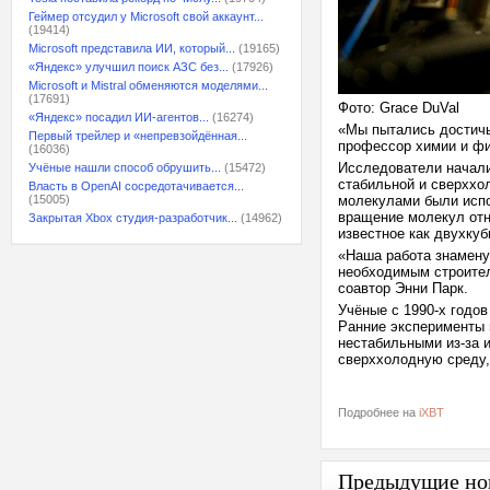
Геймер отсудил у Microsoft свой аккаунт...
(19414)
Microsoft представила ИИ, который...
(19165)
«Яндекс» улучшил поиск АЗС без...
(17926)
Microsoft и Mistral обменяются моделями...
(17691)
Фото: Grace DuVal
«Яндекс» посадил ИИ-агентов...
(16274)
«Мы пытались достичь
Первый трейлер и «непревзойдённая...
профессор химии и фи
(16036)
Исследователи начали
Учёные нашли способ обрушить...
(15472)
стабильной и сверххо
Власть в OpenAI сосредотачивается...
(15005)
молекулами были испо
вращение молекул отн
Закрытая Xbox студия-разработчик...
(14962)
известное как двухкуб
«Наша работа знамену
необходимым строител
соавтор Энни Парк.
Учёные с 1990-х годо
Ранние эксперименты 
нестабильными из-за 
сверххолодную среду,
Подробнее на
iXBT
Предыдущие но