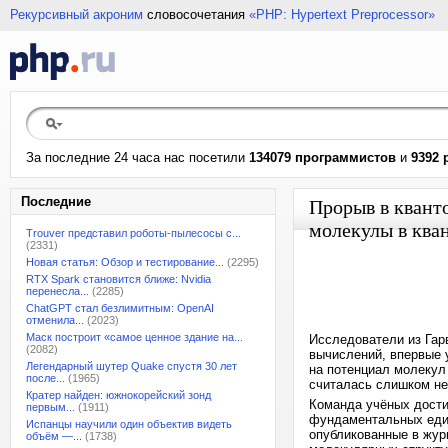
Рекурсивный акроним
словосочетания
«PHP: Hypertext Preprocessor»
За последние 24 часа нас посетили
134079 программистов
и
9392 
Последние
Прорыв в квант
молекулы в ква
Trouver представил роботы-пылесосы с...
(2331)
Новая статья: Обзор и тестирование...
(2295)
RTX Spark становится ближе: Nvidia
перенесла...
(2285)
ChatGPT стал безлимитным: OpenAI
отменила...
(2023)
Маск построит «самое ценное здание на...
Исследователи из Гар
(2082)
вычислений, впервые 
Легендарный шутер Quake спустя 30 лет
на потенциал молекул
после...
(1965)
считалась слишком не
Кратер найден: южнокорейский зонд
Команда учёных дости
первым...
(1911)
фундаментальных един
Испанцы научили один объектив видеть
опубликованные в жур
объём —...
(1738)