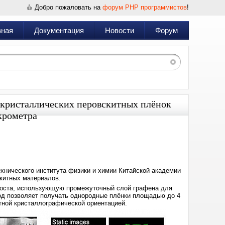
Добро пожаловать на
форум PHP программистов
!
вная
Документация
Новости
Форум
 кристаллических перовскитных плёнок
крометра
Дата:
2025-
01-
22
13:00
хнического института физики и химии Китайской академии
скитных материалов.
роста, использующую промежуточный слой графена для
од позволяет получать однородные плёнки площадью до 4
тной кристаллографической ориентацией.