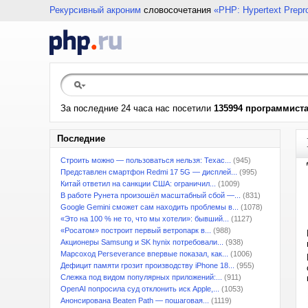
Рекурсивный акроним
словосочетания
«PHP: Hypertext Prepr
За последние 24 часа нас посетили
135994 программист
Последние
Строить можно — пользоваться нельзя: Техас...
(945)
Представлен смартфон Redmi 17 5G — дисплей...
(995)
Китай ответил на санкции США: ограничил...
(1009)
В работе Рунета произошёл масштабный сбой —...
(831)
Google Gemini сможет сам находить проблемы в...
(1078)
«Это на 100 % не то, что мы хотели»: бывший...
(1127)
«Росатом» построит первый ветропарк в...
(988)
Акционеры Samsung и SK hynix потребовали...
(938)
Марсоход Perseverance впервые показал, как...
(1006)
Дефицит памяти грозит производству iPhone 18...
(955)
Слежка под видом популярных приложений:...
(911)
OpenAI попросила суд отклонить иск Apple,...
(1053)
Анонсирована Beaten Path — пошаговая...
(1119)