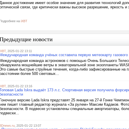
Данное достижение имеет особое значение для развития технологий доп
оптической связи, где критически важны высокое разрешение, яркость 
Подробнее на
iXBT
Предыдущие новости
iXBT
, 2025-01-22 13:11
Международная команда учёных составила первую метеокарту газового 
Международная команда астрономов с помощью Очень Большого Телеск
обнаружила мощнейшие ветры в экваториальной зоне экзопланеты WASP-
Это самые быстрые струйные течения, когда-либо зафиксированные на п
расстоянии более 500 световых...
iXBT
, 2025-01-22 13:16
Топовая Lada Iskra выдаёт 173 л.с. Спортивная версия получила форсиро
безопасности
Гоночную версию Lada Iskra представят 25 января на 27-й Гонке Чемпион
чем пишет главный редактор журнала «За рулем» Максим Кадаков. Фот
безопасности. В подвеске установлены специальные амортизаторы, боле
подвески...
3Dnews.ru
, 2025-01-22 13:07