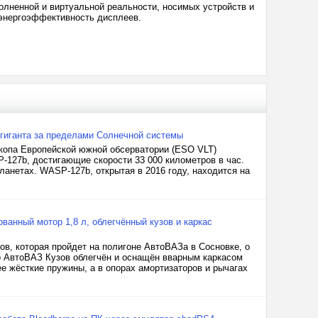
олненной и виртуальной реальности, носимых устройств и
и энергоэффективность дисплеев.
гиганта за пределами Солнечной системы
опа Европейской южной обсерватории (ESO VLT)
127b, достигающие скорости 33 000 километров в час.
ланетах. WASP-127b, открытая в 2016 году, находится на
ванный мотор 1,8 л, облегчённый кузов и каркас
ов, которая пройдет на полигоне АвтоВАЗа в Сосновке, о
о АвтоВАЗ Кузов облегчён и оснащён вварным каркасом
е жёсткие пружины, а в опорах амортизаторов и рычагах