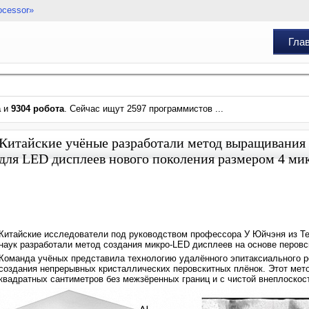
ocessor»
Гла
а
и
9304 робота
. Сейчас ищут 2597 программистов ...
Китайские учёные разработали метод выращивания
для LED дисплеев нового поколения размером 4 ми
Китайские исследователи под руководством профессора У Юйчэня из Те
наук разработали метод создания микро-LED дисплеев на основе перов
Команда учёных представила технологию удалённого эпитаксиального 
создания непрерывных кристаллических перовскитных плёнок. Этот мет
квадратных сантиметров без межзёренных границ и с чистой внеплоскос