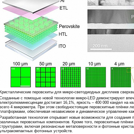
Кристаллические перовскиты для микро-светодиодных дисплеев сверхвыс
Созданные с помощью новой технологии микро-LED демонстрируют впе
электролюминесценции достигает 16,1%, яркость – 400 000 кандел на кв
всего 4 микрометра. При этом свободностоящие перовскитные плёнки 
платформами, обеспечивая независимое и динамическое управление ка
Разработанная технология открывает новые возможности для создания 
различных перовскитных компонентов. Кроме того, перовскитные плёнк
структурами, включая резонансные метаповерхности и фотонные кристал
ультракомпактных фотонных устройств.