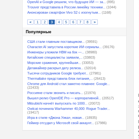
OpenAI и Google решили, что будущее ИИ — за...
(895)
Trouver представила в России линейку техники...
(1044)
Анонсирован смартфон Vivo S2 с изогнутым...
(1168)
<
1
2
3
4
5
6
7
8
>
Популярные
США стали главным поставщиком...
(39591)
Character.AI запустила короткие ИИ-сериалы...
(39176)
Инженеры уложили HBM на бок —...
(38980)
Китайские специалисты заявили,...
(33803)
Морские сражения, крупнейшая...
(33053)
Датамайнер раскрыл дату релиза...
(32014)
Тысячи сотрудников Google требуют...
(27981)
Thermaltake представила блок питания,...
(26413)
Chrome для Android стал заметно плавнее: Google...
(22433)
Россияне стали звонить и писать...
(21974)
Вышел релиз OpenIDE Pro — корпоративной...
(20517)
Mitsubishi начнёт выпускать по 1000...
(20072)
Owlcat починила Warhammer 40,000: Rogue Trader...
(19417)
Игра в стиле «Джона Уика», новая...
(18935)
Геймер отсудил у Microsoft свой аккаунт...
(17986)