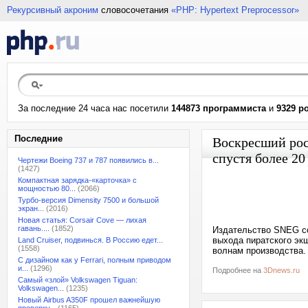
Рекурсивный акроним
словосочетания
«PHP: Hypertext Preprocessor»
За последние 24 часа нас посетили
144873 программиста
и
9329 р
Последние
Воскресший рос
спустя более 20
Чертежи Boeing 737 и 787 появились в...
(1427)
Компактная зарядка-«карточка» с
мощностью 80...
(2066)
Турбо-версия Dimensity 7500 и большой
экран...
(2016)
Новая статья: Corsair Cove — лихая
гавань....
(1852)
Издательство SNEG сов
выхода пиратского экш
Land Cruiser, подвинься. В Россию едет...
(1558)
волнам производства.
С дизайном как у Ferrari, полным приводом
и...
(1296)
Подробнее на
3Dnews.ru
Самый «злой» Volkswagen Tiguan:
Volkswagen...
(1235)
Новый Airbus A350F прошел важнейшую