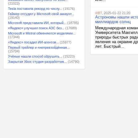
(21022)
Tesla поставила рекорд по числу...
(19176)
iXBT
, 2025-01-22 21:20
Геймер отсудил у Microsoft свой аккаунт...
Астрономы нашли исто
(19140)
миллиардов солнц
Microsoft представила ИИ, который...
(18785)
Международная команд
«Яндекс» улучшил поиск АЗС без...
(17689)
Университета Макгилл
Microsoft и Mistral обменяются моделями...
природы быстрых ради
(17344)
явления на окраине др
«Яндекс» посадил ИИ-агентов...
(15977)
лет. Быстрый...
Первый трейлер и «непревзойдённая...
(15704)
Учёные нашли способ обрушить...
(15223)
Закрытая Xbox студия-разработчик...
(14790)