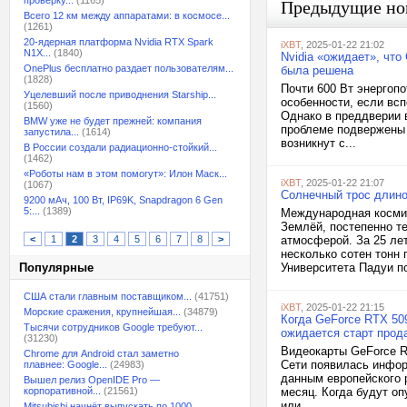
проверку...
(1165)
Предыдущие но
Всего 12 км между аппаратами: в космосе...
(1261)
20-ядерная платформа Nvidia RTX Spark
iXBT
, 2025-01-22 21:02
N1X...
(1840)
Nvidia «ожидает», что
OnePlus бесплатно раздает пользователям...
была решена
(1828)
Почти 600 Вт энергоп
Уцелевший после приводнения Starship...
особенности, если вс
(1560)
Однако в преддверии в
BMW уже не будет прежней: компания
проблеме подвержены 
запустила...
(1614)
возникнут с...
В России создали радиационно-стойкий...
(1462)
«Роботы нам в этом помогут»: Илон Маск...
iXBT
, 2025-01-22 21:07
(1067)
Солнечный трос длино
9200 мАч, 100 Вт, IP69K, Snapdragon 6 Gen
5:...
(1389)
Международная космич
Землёй, постепенно т
<
1
2
3
4
5
6
7
8
>
атмосферой. За 25 ле
несколько сотен тонн 
Популярные
Университета Падуи по
США стали главным поставщиком...
(41751)
iXBT
, 2025-01-22 21:15
Морские сражения, крупнейшая...
(34879)
Когда GeForce RTX 509
Тысячи сотрудников Google требуют...
ожидается старт прод
(31230)
Видеокарты GeForce R
Chrome для Android стал заметно
Сети появилась инфор
плавнее: Google...
(24983)
данным европейского р
Вышел релиз OpenIDE Pro —
корпоративной...
(21561)
месяц. Когда будут оп
или...
Mitsubishi начнёт выпускать по 1000...