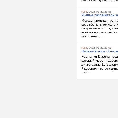
рассказал директор р
iXBT
, 2025-01-22 21:56
Учёные разработали э
Международная группа
разработала технолог
Результаты исследован
новые перспективы в о
ископаемого...
iXBT
, 2025-01-22 22:01
Первый в мире 60-герц
Компания Dasung пред
который имеет кадров
диагональю 10,3 дюйма
Кадровая частота дейс
том...