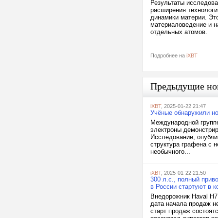
Результаты исследова
расширения технологи
динамики материи. Это
материаловедение и н
отдельных атомов.
Подробнее на
iXBT
Предыдущие но
iXBT
, 2025-01-22 21:47
Учёные обнаружили но
Международной группе
электроны демонстрир
Исследование, опублик
структура графена с 
необычного...
iXBT
, 2025-01-22 21:50
300 л.с., полный прив
в России стартуют в к
Внедорожник Haval H7 
дата начала продаж не
старт продаж состоятс