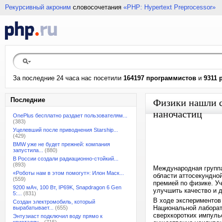
Рекурсивный акроним
словосочетания
«PHP: Hypertext Preprocessor»
За последние 24 часа нас посетили
164197 программистов
и
9311 
Последние
Физики нашли с
наночастиц
OnePlus бесплатно раздает пользователям...
(383)
Уцелевший после приводнения Starship...
(429)
BMW уже не будет прежней: компания
запустила...
(880)
В России создали радиационно-стойкий...
(893)
Международная группа
«Роботы нам в этом помогут»: Илон Маск...
области аттосекундной
(559)
премией по физике. У
9200 мАч, 100 Вт, IP69K, Snapdragon 6 Gen
улучшить качество и 
5:...
(831)
В ходе экспериментов
Создан электромобиль, который
Национальной лаборат
вырабатывает...
(655)
сверхкоротких импуль
Энтузиаст подключил воду прямо к