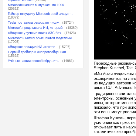
Mitsubishi начнёт выпускать по 1000...
(20822)
Геймер отсудил у Microsoft свой аккаунт...
(18879)
Tesla поставила рекорд по числу...
(18724)
Microsoft представила ИИ, который...
(18380)
«Яндекс» улучшил поиск АЗС без...
(17423)
Microsoft и Mistral обменяются моделями...
(17005)
«Яндекс» посадил ИИ-агентов...
(15707)
Первый трейлер и «непревзойдённая...
(15392)
Учёные нашли способ обрушить...
(14981)
Переходные резонансы
Stephan Kuschel, Tais 
«Мы были озадачены н
экспериментов на лине
из ведущих авторов и
опыта CUI: Advanced Im
Традиционно считалос
электроны, основные 
ионы, которые менее 
показало, что при ис
эти ионы могут увели
Штефан Кушель, первы
усилению как яркости,
открывает путь к наб
каталитические преоб