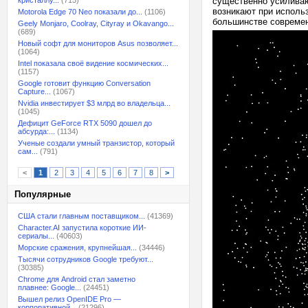
кристаллу...
(715)
существенно усиливаю
возникают при исполь
Motorola Edge 70 Neo показали до...
(1106)
большинстве современ
Geely Monjaro, Coolray, Cityray и Okavango...
(689)
Новый софт для мониторов Asus позволяет...
(1064)
Intel показала своё видение космических...
(1157)
Google готовит функцию Conversation
Capture...
(1067)
Nvidia инвестирует $3 млрд во владельца...
(1045)
Дефицит GeForce RTX 5090 дошел до
абсурда:...
(1134)
Ученые создали умный транзистор, который
сам...
(791)
<
1
2
3
4
5
6
7
8
>
Популярные
США стали главным поставщиком...
(41369)
Character.AI запустила короткие ИИ-
сериалы...
(40603)
Морские сражения, крупнейшая...
(34446)
Тысячи сотрудников Google требуют...
(30385)
Chrome для Android стал заметно
плавнее: Google...
(24451)
Вышел релиз OpenIDE Pro —
корпоративной...
(21296)