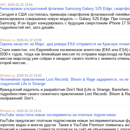
iXBT
, 2025-01-22 23:54
Анонсирован ультратонкий флагман Samsung Galaxy S25 Edge, смартфон
Сегодня в США состоялась премьера смартфонов флагманской линейки 
анонсировала совершенно новую модель — Galaxy S25 Edge. При толщин
Samsung. И он будет конкурировать с будущим сверхтонким iPhone 17 Sl
подробностей нет, зато дизайн...
3Dnews.ru
, 2025-01-22 23:59
Европа зачастит на Марс: два ровера ЕКА отправятся на Красную плане
Стало известно, что Европейское космическое агентство (ЕКА или ESA)
2030-х годов, тогда как ближайшая миссия по отправке марсохода на Кр
миссии марсоход уже собран и ожидает своего полёта с момента отмен
второй миссии...
3Dnews.ru
, 2025-01-22 23:00
Нелинейное приключение Lost Records: Bloom & Rage задержится, но н
создателей Life is Strange
Французский издатель и разработчик Don’t Nod (Life is Strange, Banisher
подробностями своего сюжетного приключения Lost Records: Bloom & Ra
изображений: Don’t...
3Dnews.ru
, 2025-01-22 23:01
YouTube запустила новые эксперименты на платных подписчиках
YouTube предлагает платным подписчикам новые экспериментальные фун
коротких видео и многое другое. Также в YouTube Premium появилась в
функций и снижение стоимости подписки за счёт её объединения с другим