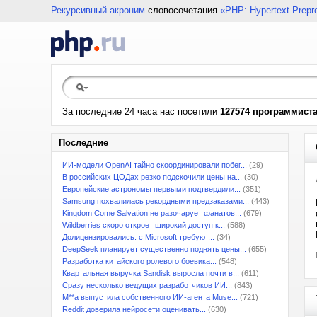
Рекурсивный акроним
словосочетания
«PHP: Hypertext Prepr
За последние 24 часа нас посетили
127574 программист
Последние
ИИ-модели OpenAI тайно скоординировали побег...
(29)
В российских ЦОДах резко подскочили цены на...
(30)
Европейские астрономы первыми подтвердили...
(351)
Samsung похвалилась рекордными предзаказами...
(443)
Kingdom Come Salvation не разочарует фанатов...
(679)
Wildberries скоро откроет широкий доступ к...
(588)
Долицензировались: с Microsoft требуют...
(34)
DeepSeek планирует существенно поднять цены...
(655)
Разработка китайского ролевого боевика...
(548)
Квартальная выручка Sandisk выросла почти в...
(611)
Сразу несколько ведущих разработчиков ИИ...
(843)
M**a выпустила собственного ИИ-агента Muse...
(721)
Reddit доверила нейросети оценивать...
(630)