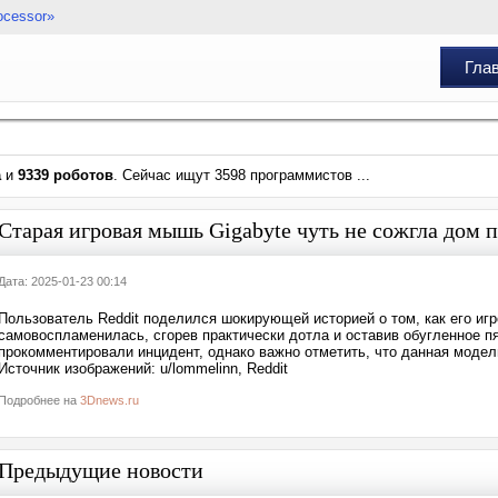
ocessor»
Гла
а
и
9339 роботов
. Сейчас ищут 3598 программистов ...
Старая игровая мышь Gigabyte чуть не сожгла дом п
Дата: 2025-01-23 00:14
Пользователь Reddit поделился шокирующей историей о том, как его иг
самовоспламенилась, сгорев практически дотла и оставив обугленное пя
прокомментировали инцидент, однако важно отметить, что данная модел
Источник изображений: u/lommelinn, Reddit
Подробнее на
3Dnews.ru
Предыдущие новости