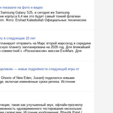
 показали на фото и видео
Samsung Galaxy S25, и сегодня же Samsung
е корпуса 6,4 мм это будет самый тонкий флагман
im. Фото: Ershad Kaleebullah Официальных технических
ту в следующие 10 лет
 планирует отправить на Марс второй марсоход в середине
асную планету запланирована на 2028 год. Для ближайшей
ы совместной с «Роскосмосом» миссии ExoMars. Для
е целиком — новые подробности следующей игры от
s: Ghosts of New Eden, Jusant) поделился новыми
ge, включая изменённые сроки релиза. Источник
кции, такие как улучшенный звук, офлайн-просмотр
озможность одновременного тестирования нескольких
и сервисами. Источник изображения: Bhautik Patel /...