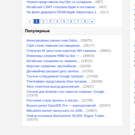
Huawei представила ноутбук со складным...
(887)
Китайская CXMT отказала Apple в поставках...
(407)
На фоне дефицита DRAM Apple обратилась к...
(1117)
<
1
2
3
4
5
6
7
8
>
Популярные
Анонсированы умные очки Solos...
(55875)
США стали главным поставщиком...
(39177)
Character.AI запустила короткие ИИ-сериалы...
(38801)
Инженеры уложили HBM на бок —...
(38654)
Китайские специалисты заявили,...
(33512)
Морские сражения, крупнейшая...
(32639)
Датамайнер раскрыл дату релиза...
(31763)
Тысячи сотрудников Google требуют...
(27592)
Thermaltake представила блок питания,...
(26240)
Xbox отметила выход дополнения...
(22837)
Chrome для Android стал заметно плавнее: Google...
(21976)
Россияне стали звонить и писать...
(21790)
Вышел релиз OpenIDE Pro — корпоративной...
(20347)
Mitsubishi начнёт выпускать по 1000...
(19907)
Owlcat починила Warhammer 40,000: Rogue Trader...
(19270)