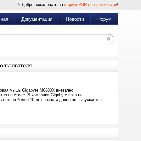
Добро пожаловать на
форум PHP программистов
!
вная
Документация
Новости
Форум
ользователя
ровая мышь Gigabyte M6880X внезапно
тно на столе. В компании Gigabyte пока не
ь вышла более 10 лет назад и давно не выпускается.