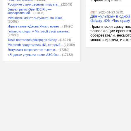
Россияне стали звонить и писать...
(22649)
Вышел релиз OpenIDE Pro —
iXBT
, 2025-01-23 02:01
корпоративной...
(21098)
Две «ультры» в одной 
Mitsubishi начнёт выпускать по 1000...
Galaxy S25 Plus сраз
(20662)
Практически сразу по
Игра в стиле «Джона Уика», новая...
(19495)
позволяющие сравнить
Геймер отсудил у Microsoft свой аккаунт...
(18649)
обозреватели, несмотр
менее широким, и это 
Tesla поставила рекорд по числу...
(18244)
Microsoft представила ИИ, который...
(17980)
Энтузиаст потратил три тысячи...
(17389)
«Яндекс» улучшил поиск АЗС без...
(17182)