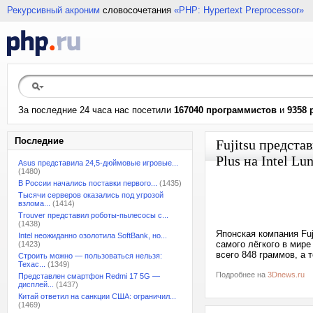
Рекурсивный акроним
словосочетания
«PHP: Hypertext Preprocessor»
За последние 24 часа нас посетили
167040 программистов
и
9358 
Последние
Fujitsu предста
Plus на Intel Lu
Asus представила 24,5-дюймовые игровые...
(1480)
В России начались поставки первого...
(1435)
Тысячи серверов оказались под угрозой
взлома...
(1414)
Trouver представил роботы-пылесосы с...
(1438)
Японская компания Fuj
Intel неожиданно озолотила SoftBank, но...
самого лёгкого в мире
(1423)
всего 848 граммов, а 
Строить можно — пользоваться нельзя:
Техас...
(1349)
Подробнее на
3Dnews.ru
Представлен смартфон Redmi 17 5G —
дисплей...
(1437)
Китай ответил на санкции США: ограничил...
(1469)