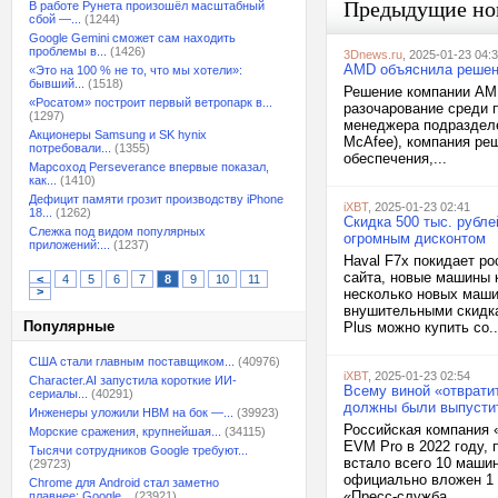
Предыдущие но
В работе Рунета произошёл масштабный
сбой —...
(1244)
Google Gemini сможет сам находить
проблемы в...
(1426)
3Dnews.ru
, 2025-01-23 04:
AMD объяснила решени
«Это на 100 % не то, что мы хотели»:
бывший...
(1518)
Решение компании AMD
«Росатом» построит первый ветропарк в...
разочарование среди 
(1297)
менеджера подразделе
Акционеры Samsung и SK hynix
McAfee), компания ре
потребовали...
(1355)
обеспечения,...
Марсоход Perseverance впервые показал,
как...
(1410)
Дефицит памяти грозит производству iPhone
iXBT
, 2025-01-23 02:41
18...
(1262)
Скидка 500 тыс. рубле
Слежка под видом популярных
огромным дисконтом
приложений:...
(1237)
Haval F7x покидает р
сайта, новые машины 
<
4
5
6
7
8
9
10
11
>
несколько новых маши
внушительными скидка
Популярные
Plus можно купить со..
США стали главным поставщиком...
(40976)
iXBT
, 2025-01-23 02:54
Character.AI запустила короткие ИИ-
Всему виной «отврати
сериалы...
(40291)
должны были выпустит
Инженеры уложили HBM на бок —...
(39923)
Российская компания 
Морские сражения, крупнейшая...
(34115)
EVM Pro в 2022 году, 
Тысячи сотрудников Google требуют...
встало всего 10 машин
(29723)
официально вложен 1
Chrome для Android стал заметно
«Пресс-служба...
плавнее: Google...
(23921)