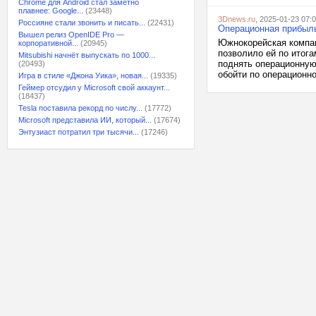
Chrome для Android стал заметно
плавнее: Google...
(23448)
3Dnews.ru
, 2025-01-23 07:
Россияне стали звонить и писать...
(22431)
Операционная прибыль
Вышел релиз OpenIDE Pro —
Южнокорейская компан
корпоративной...
(20945)
позволило ей по итога
Mitsubishi начнёт выпускать по 1000...
поднять операционную 
(20493)
обойти по операционно
Игра в стиле «Джона Уика», новая...
(19335)
Геймер отсудил у Microsoft свой аккаунт...
(18437)
Tesla поставила рекорд по числу...
(17772)
Microsoft представила ИИ, который...
(17674)
Энтузиаст потратил три тысячи...
(17246)