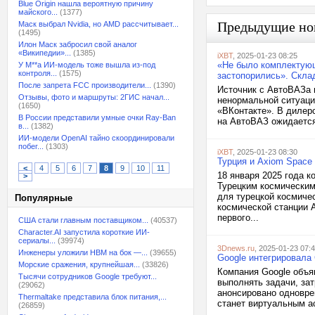
Blue Origin нашла вероятную причину
майского...
(1377)
Предыдущие но
Маск выбрал Nvidia, но AMD рассчитывает...
(1495)
Илон Маск забросил свой аналог
«Википедии»...
(1385)
iXBT
, 2025-01-23 08:25
«Не было комплектующ
У M**a ИИ-модель тоже вышла из-под
контроля...
(1575)
застопорились». Скла
После запрета FCC производители...
(1390)
Источник с АвтоВАЗа 
Отзывы, фото и маршруты: 2ГИС начал...
ненормальной ситуаци
(1650)
«ВКонтакте». В дилер
В России представили умные очки Ray-Ban
на АвтоВАЗ ожидается
в...
(1382)
ИИ-модели OpenAI тайно скоординировали
побег...
(1303)
iXBT
, 2025-01-23 08:30
Турция и Axiom Space
<
4
5
6
7
8
9
10
11
18 января 2025 года 
>
Турецким космическим
для турецкой космиче
Популярные
космической станции 
первого...
США стали главным поставщиком...
(40537)
Character.AI запустила короткие ИИ-
сериалы...
(39974)
3Dnews.ru
, 2025-01-23 07:
Инженеры уложили HBM на бок —...
(39655)
Google интегрировала
Морские сражения, крупнейшая...
(33826)
Компания Google объя
Тысячи сотрудников Google требуют...
выполнять задачи, за
(29062)
анонсировано одновре
Thermaltake представила блок питания,...
станет виртуальным ас
(26859)