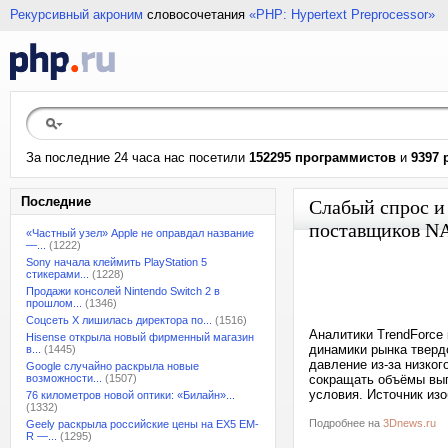
Рекурсивный акроним
словосочетания
«PHP: Hypertext Preprocessor»
За последние 24 часа нас посетили
152295 программистов
и
9397 
Последние
Слабый спрос и 
поставщиков N
«Частный узел» Apple не оправдал название
—...
(1222)
Sony начала клеймить PlayStation 5
стикерами...
(1228)
Продажи консолей Nintendo Switch 2 в
прошлом...
(1346)
Соцсеть X лишилась директора по...
(1516)
Аналитики TrendForce 
Hisense открыла новый фирменный магазин
динамики рынка тверд
в...
(1445)
давление из-за низког
Google случайно раскрыла новые
возможности...
(1507)
сокращать объёмы вып
условия. Источник изо
76 километров новой оптики: «Билайн»...
(1332)
Подробнее на
3Dnews.ru
Geely раскрыла российские цены на EX5 EM-
R —...
(1295)