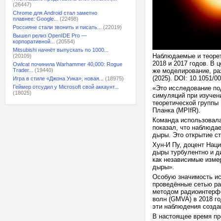
(26447)
Chrome для Android стал заметно
плавнее: Google...
(22498)
Россияне стали звонить и писать...
(22019)
Вышел релиз OpenIDE Pro —
корпоративной...
(20554)
Mitsubishi начнёт выпускать по 1000...
Наблюдаемые и теорет
(20109)
2018 и 2017 годов. В 
Owlcat починила Warhammer 40,000: Rogue
Trader...
(19440)
же моделирование, ра
(2025). DOI: 10.1051/0
Игра в стиле «Джона Уика», новая...
(18975)
Геймер отсудил у Microsoft свой аккаунт...
«Это исследование по
(18025)
симуляций при изучен
теоретической группы
Планка (MPIfR).
Команда использовала
показал, что наблюда
дыры. Это открытие с
Хун-И Пу, доцент Наци
дыры турбулентно и д
как независимые изме
дыры».
Особую значимость и
проведённые сетью ра
методом радиоинтерф
волн (GMVA) в 2018 г
эти наблюдения созда
В настоящее время пр