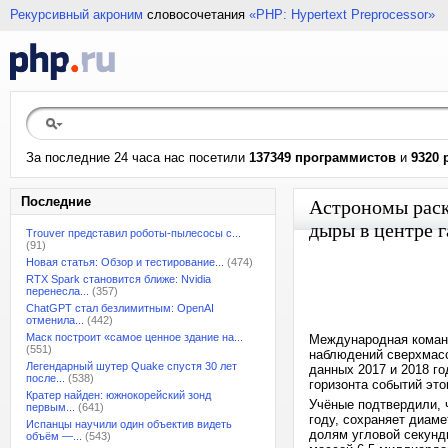
Рекурсивный акроним
словосочетания
«PHP: Hypertext Preprocessor»
За последние 24 часа нас посетили
137349 программистов
и
9320 
Последние
Астрономы раск
дыры в центре 
Trouver представил роботы-пылесосы с...
(91)
Новая статья: Обзор и тестирование...
(474)
RTX Spark становится ближе: Nvidia
перенесла...
(357)
ChatGPT стал безлимитным: OpenAI
отменила...
(442)
Маск построит «самое ценное здание на...
Международная команд
(551)
наблюдений сверхмасс
Легендарный шутер Quake спустя 30 лет
данных 2017 и 2018 г
после...
(538)
горизонта событий это
Кратер найден: южнокорейский зонд
Учёные подтвердили, 
первым...
(641)
году, сохраняет диам
Испанцы научили один объектив видеть
долям угловой секунд
объём —...
(543)