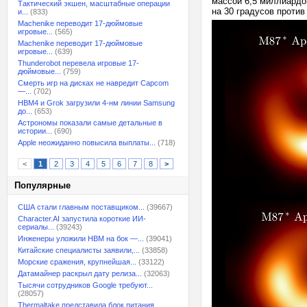
массой 6,5 миллиардо
Тактический экшен, масштабные операции
на 30 градусов против
и...
(833)
Machenike переводит 17-дюймовые
игровые...
(565)
Machenike переводит 17-дюймовые
игровые...
(639)
Thunderobot перевела игровые 17-
дюймовые...
(759)
Смерть игр на дисках не навредит Capcom
—...
(702)
HBM4 и Grok загрузили 4-нм линии Samsung
до...
(653)
Астрономы показали самые детальные в
истории...
(690)
Apple неожиданно повысила выплаты...
(718)
<
1
2
3
4
5
6
7
8
>
Популярные
США стали главным поставщиком...
(39667)
Character.AI запустила короткие ИИ-
сериалы...
(39243)
Инженеры уложили HBM на бок —...
(39041)
Китайские специалисты заявили,...
(33858)
Морские сражения, крупнейшая...
(33122)
Датамайнер раскрыл дату релиза...
(32063)
Тысячи сотрудников Google требуют...
(28057)
Thermaltake представила блок питания,...