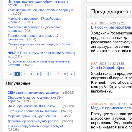
Испанцы научили один объектив видеть
объём —...
(930)
Предыдущие но
Тактический экшен, масштабные операции
и...
(1308)
Machenike переводит 17-дюймовые
игровые...
(1081)
iXBT
, 2025-01-23 12:21
В России разработали
Machenike переводит 17-дюймовые
игровые...
(998)
Холдинг «Росэлектрон
Thunderobot перевела игровые 17-
предназначенных для 
дюймовые...
(1100)
рассказала пресс-слу
Смерть игр на дисках не навредит Capcom
аппаратура позволяет
—...
(1147)
объектах энергетики в.
HBM4 и Grok загрузили 4-нм линии Samsung
до...
(1119)
Астрономы показали самые детальные в
iXBT
, 2025-01-23 13:56
истории...
(1023)
Skoda Superb SportLin
Skoda начала продажи 
<
1
2
3
4
5
6
7
8
>
спортивный вариант з
Klement. Фото Skoda С
Популярные
млн рублей), а универ
выполнены...
США стали главным поставщиком...
(40062)
Character.AI запустила короткие ИИ-
сериалы...
(39552)
3Dnews.ru
, 2025-01-23 13:
Инженеры уложили HBM на бок —...
(39309)
Медь с примесью алма
Китайские специалисты заявили,...
(34096)
Растущее энергопотре
Морские сражения, крупнейшая...
(33458)
микросхем и узлов, по
Датамайнер раскрыл дату релиза...
(32295)
перегревом. Эту проб
Тысячи сотрудников Google требуют...
но начинается всё с п
(28425)