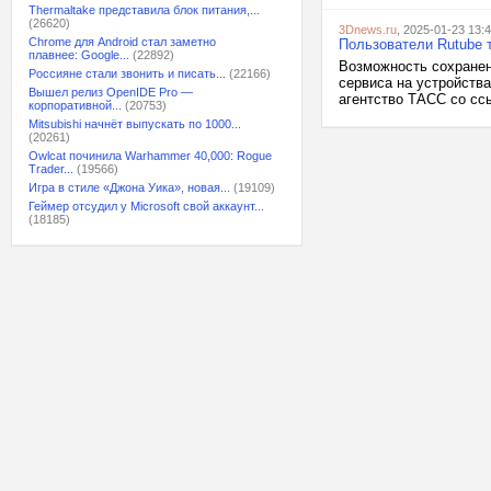
Thermaltake представила блок питания,...
(26620)
3Dnews.ru
, 2025-01-23 13:
Chrome для Android стал заметно
Пользователи Rutube 
плавнее: Google...
(22892)
Возможность сохранен
Россияне стали звонить и писать...
(22166)
сервиса на устройств
Вышел релиз OpenIDE Pro —
агентство ТАСС со сс
корпоративной...
(20753)
Mitsubishi начнёт выпускать по 1000...
(20261)
Owlcat починила Warhammer 40,000: Rogue
Trader...
(19566)
Игра в стиле «Джона Уика», новая...
(19109)
Геймер отсудил у Microsoft свой аккаунт...
(18185)