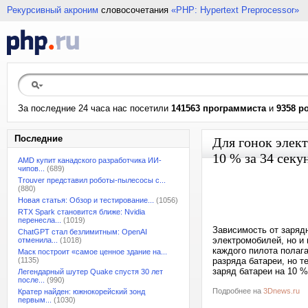
Рекурсивный акроним
словосочетания
«PHP: Hypertext Preprocessor»
За последние 24 часа нас посетили
141563 программиста
и
9358 р
Последние
Для гонок элек
10 % за 34 секу
AMD купит канадского разработчика ИИ-
чипов...
(689)
Trouver представил роботы-пылесосы с...
(880)
Новая статья: Обзор и тестирование...
(1056)
RTX Spark становится ближе: Nvidia
перенесла...
(1019)
Зависимость от заряд
ChatGPT стал безлимитным: OpenAI
электромобилей, но и 
отменила...
(1018)
каждого пилота полаг
Маск построит «самое ценное здание на...
(1135)
разряда батареи, но т
заряд батареи на 10 %
Легендарный шутер Quake спустя 30 лет
после...
(990)
Подробнее на
3Dnews.ru
Кратер найден: южнокорейский зонд
первым...
(1030)