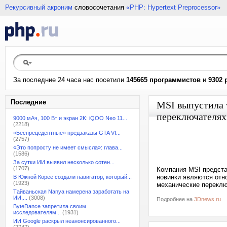
Рекурсивный акроним
словосочетания
«PHP: Hypertext Preprocessor»
За последние 24 часа нас посетили
145665 программистов
и
9302 
Последние
MSI выпустила 
переключателях
9000 мАч, 100 Вт и экран 2K: iQOO Neo 11...
(2218)
«Беспрецедентные» предзаказы GTA VI...
(2757)
«Это попросту не имеет смысла»: глава...
(1586)
За сутки ИИ выявил несколько сотен...
(1707)
Компания MSI предста
новинки являются отно
В Южной Корее создали навигатор, который...
(1923)
механические переклю
Тайваньская Nanya намерена заработать на
ИИ,...
(3008)
Подробнее на
3Dnews.ru
ByteDance запретила своим
исследователям...
(1931)
ИИ Google раскрыл неанонсированного...