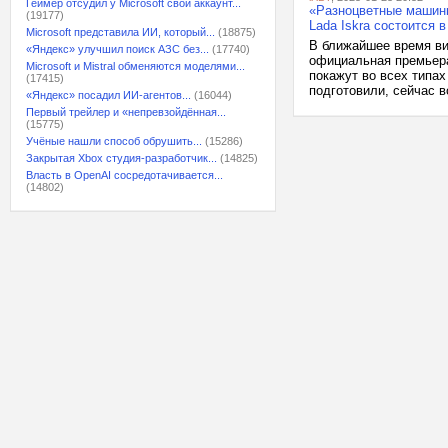
Геймер отсудил у Microsoft свой аккаунт...
«Разноцветные машинк
(19177)
Lada Iskra состоится 
Microsoft представила ИИ, который...
(18875)
В ближайшее время ви
«Яндекс» улучшил поиск АЗС без...
(17740)
официальная премьера 
Microsoft и Mistral обменяются моделями...
покажут во всех типах
(17415)
подготовили, сейчас в
«Яндекс» посадил ИИ-агентов...
(16044)
Первый трейлер и «непревзойдённая...
(15775)
Учёные нашли способ обрушить...
(15286)
Закрытая Xbox студия-разработчик...
(14825)
Власть в OpenAI сосредотачивается...
(14802)