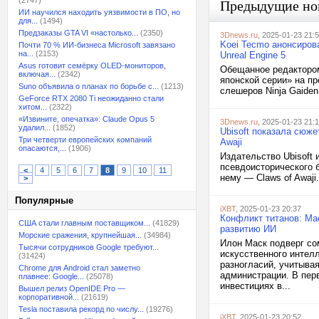
(2747)
Предыдущие но
ИИ научился находить уязвимости в ПО, но
для...
(1494)
Предзаказы GTA VI «настолько...
(2350)
3Dnews.ru
, 2025-01-23 21:
Koei Tecmo анонсирова
Почти 70 % ИИ-бизнеса Microsoft завязано
на...
(2153)
Unreal Engine 5
Asus готовит семёрку OLED-мониторов,
Обещанное редактором
включая...
(2342)
японской серии» на пр
Suno объявила о планах по борьбе с...
(1213)
слешеров Ninja Gaiden
GeForce RTX 2080 Ti неожиданно стали
хитом...
(2322)
«Извините, опечатка»: Claude Opus 5
3Dnews.ru
, 2025-01-23 21:
удалил...
(1852)
Ubisoft показала сюже
Три четверти европейских компаний
Awaji
опасаются,...
(1906)
Издательство Ubisoft 
псевдоисторического 
<
4
5
6
7
8
9
10
11
нему — Claws of Awaji
>
Популярные
iXBT
, 2025-01-23 20:37
Конфликт титанов: Ма
США стали главным поставщиком...
(41829)
развитию ИИ
Морские сражения, крупнейшая...
(34984)
Илон Маск подверг со
Тысячи сотрудников Google требуют...
искусственного интел
(31424)
разногласий, учитыва
Chrome для Android стал заметно
администрации. В пер
плавнее: Google...
(25078)
инвестициях в...
Вышел релиз OpenIDE Pro —
корпоративной...
(21619)
Tesla поставила рекорд по числу...
(19276)
iXBT
, 2025-01-23 20:52