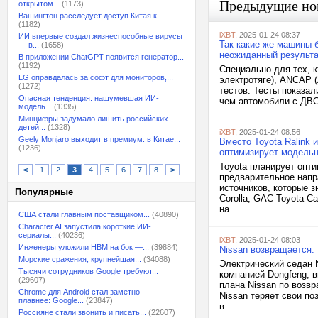
Предыдущие но
открытом...
(1173)
Вашингтон расследует доступ Китая к...
(1182)
iXBT
, 2025-01-24 08:37
ИИ впервые создал жизнеспособные вирусы
Так какие же машины 
— в...
(1658)
неожиданный результ
В приложении ChatGPT появится генератор...
(1192)
Специально для тех, к
LG оправдалась за софт для мониторов,...
электротяге), ANCAP (
(1272)
тестов. Тесты показа
Опасная тенденция: нашумевшая ИИ-
чем автомобили с ДВС.
модель...
(1335)
Минцифры задумало лишить российских
детей...
(1328)
iXBT
, 2025-01-24 08:56
Geely Monjaro выходит в премиум: в Китае...
Вместо Toyota Ralink и
(1236)
оптимизирует модельн
Toyota планирует опт
<
1
2
3
4
5
6
7
8
>
предварительное напр
источников, которые з
Популярные
Corolla, GAC Toyota C
на...
США стали главным поставщиком...
(40890)
Character.AI запустила короткие ИИ-
сериалы...
(40236)
iXBT
, 2025-01-24 08:03
Инженеры уложили HBM на бок —...
(39884)
Nissan возвращается.
Морские сражения, крупнейшая...
(34088)
Электрический седан 
Тысячи сотрудников Google требуют...
компанией Dongfeng, в
(29607)
плана Nissan по возв
Chrome для Android стал заметно
Nissan теряет свои по
плавнее: Google...
(23847)
в...
Россияне стали звонить и писать...
(22607)