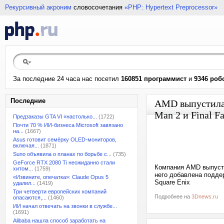
Рекурсивный акроним
словосочетания
«PHP: Hypertext Preprocessor»
За последние 24 часа нас посетил
160851 программист
и
9346 роб
Последние
AMD выпустила 
Man 2 и Final Fa
Предзаказы GTA VI «настолько...
(1722)
Почти 70 % ИИ-бизнеса Microsoft завязано
на...
(1667)
Asus готовит семёрку OLED-мониторов,
включая...
(1871)
Suno объявила о планах по борьбе с...
(735)
GeForce RTX 2080 Ti неожиданно стали
Компания AMD выпустил
хитом...
(1759)
него добавлена поддерж
«Извините, опечатка»: Claude Opus 5
Square Enix
удалил...
(1419)
Три четверти европейских компаний
Подробнее на
3Dnews.ru
опасаются,...
(1460)
ИИ начал отвечать на звонки в службе...
(1691)
Alibaba нашла способ заработать на