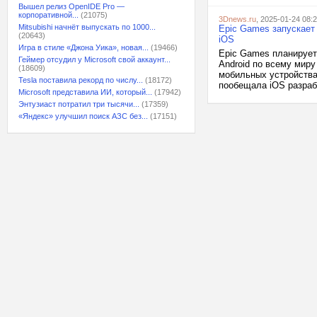
Вышел релиз OpenIDE Pro —
корпоративной...
(21075)
3Dnews.ru
, 2025-01-24 08:
Mitsubishi начнёт выпускать по 1000...
Epic Games запускает
(20643)
iOS
Игра в стиле «Джона Уика», новая...
(19466)
Epic Games планирует
Геймер отсудил у Microsoft свой аккаунт...
Android по всему миру
(18609)
мобильных устройствах
Tesla поставила рекорд по числу...
(18172)
пообещала iOS разрабо
Microsoft представила ИИ, который...
(17942)
Энтузиаст потратил три тысячи...
(17359)
«Яндекс» улучшил поиск АЗС без...
(17151)