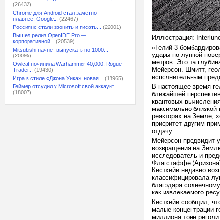
(26432)
Chrome для Android стал заметно
плавнее: Google...
(22467)
Россияне стали звонить и писать...
(22001)
Вышел релиз OpenIDE Pro —
Иллюстрация: Interlun
корпоративной...
(20539)
«Гелий-3 бомбардиров
Mitsubishi начнёт выпускать по 1000...
удары по лунной повер
(20095)
метров. Это та глубин
Owlcat починила Warhammer 40,000: Rogue
Мейерсон. Шмитт, гео
Trader...
(19430)
исполнительным предс
Игра в стиле «Джона Уика», новая...
(18965)
В настоящее время гел
Геймер отсудил у Microsoft свой аккаунт...
(18007)
ближайшей перспектив
квантовых вычисления
максимально близкой 
реакторах на Земле, 
приоритет другим при
отдачу.
Мейерсон предвидит у
возвращения на Землю
исследователь и пред
Флагстаффе (Аризона)
Кестхейи недавно воз
классифицировала лун
благодаря солнечному
как извлекаемого ресу
Кестхейи сообщил, чт
малые концентрации ге
миллиона тонн реголит