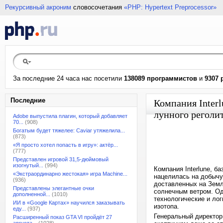
Рекурсивный акроним
словосочетания
«PHP: Hypertext Preprocessor»
За последние 24 часа нас посетили
138089 программистов
и
9307 
Последние
Компания Inter
лунного реголит
Adobe выпустила плагин, который добавляет
70...
(908)
Богатым будет тяжелее: Caviar утяжелила...
(873)
«Я просто хотел попасть в игру»: актёр...
(777)
Представлен игровой 31,5-дюймовый
изогнутый...
(994)
Компания Interlune, б
«Экстраординарно жестокая» игра Machine...
нацелилась на добычу 
(936)
доставленных на Земл
Представлены элегантные очки
солнечным ветром. Од
дополненной...
(1010)
технологические и ло
ИИ в «Google Картах» научился заказывать
изотопа.
еду...
(937)
Генеральный директор 
Расширенный показ GTA VI пройдёт 27