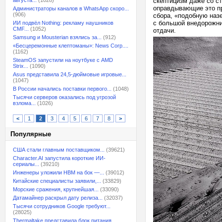
августа...
(1028)
скептицизм даже со с
оправдывающие это пр
Администраторы каналов в WhatsApp скоро...
(906)
сбора, «подобную наз
с большой внедорожни
ИИ подвёл Nothing: рекламу наушников
CMF...
(1052)
отдачи.
Samsung и Mousterian взялись за...
(912)
«Бесцеремонные клептоманы»: News Corp....
(1162)
SteamOS запустили на ноутбуке с AMD
Strix...
(1090)
Asus представила 24,5-дюймовые игровые...
(1047)
В России начались поставки первого...
(1048)
Тысячи серверов оказались под угрозой
взлома...
(1026)
<
1
2
3
4
5
6
7
8
>
Популярные
США стали главным поставщиком...
(39621)
Character.AI запустила короткие ИИ-
сериалы...
(39210)
Инженеры уложили HBM на бок —...
(39012)
Китайские специалисты заявили,...
(33829)
Морские сражения, крупнейшая...
(33090)
Датамайнер раскрыл дату релиза...
(32037)
Тысячи сотрудников Google требуют...
(28025)
Thermaltake представила блок питания,...