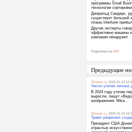
программы Small Busin
технологии сортировки
Джеральд Сандерс, ру
существует большой зе
планы Interlune прибы
Другие эксперты говоря
эффективно машины ко
компания обнаружит.
Подробнее на
iXBT
Предыдущие но
3Dnews.ru
, 2025-01-24 15:
Число утечек личных 
В 2024 году утечек п
выросли, пишут «Ведо
изображения: Mika...
3Dnews.ru
, 2025-01-24 15:
Трамп разрешил созда
Президент США Дональд
отраслью искусственн