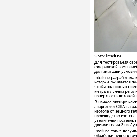
Фото: Interlune
Для тестирования свое
флоридской компанией
для имитации условий
Interlune разработала
которые ожидается по
чтобы полностью помес
метра в лунный реголи
поверхность похожей н
В начале октября комп
энергетики США на раз
изотопа от земного ге
производство изотопа 
увеличения поставок 
добычи гелия-3 на Лун
Interlune также получ
обработки лунного гру