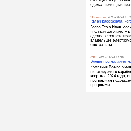
столицей искусственно
сделал помощник прези
3Dnews.ru
, 2025-01-24 15:
Rivian рассказала, ко
Глава Tesla Илон Мас
«полный автопилот» к 
сделало соответствую
владельцев электромо
смотреть на...
iXBT
, 2025-01-24 14:39
Boeing прогнозирует н
Компания Boeing объя
пилотируемого корабля
квартала 2024 года, о
программам подраздел
программы...