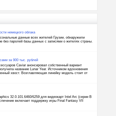
ости немецкого облака
сональные данные всех жителей Грузии, обнаружили
е без паролей базы данных с записями о жителях страны.
сами за 900 тыс. рублей
сессуаров Caviar анонсировал собственный вариант
олучила название Lunar Year. Источником вдохновения
венный хвост. Возглавляющая линейку модель стоит от
hics 32.0.101.6460/6259 для видеокарт Intel Arc (серии B
еспечение включает поддержку игры Final Fantasy VII