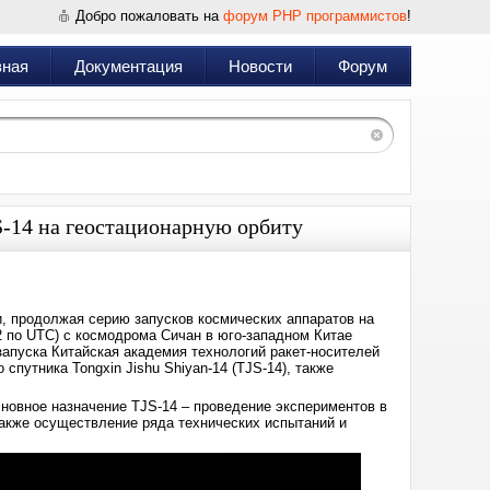
Добро пожаловать на
форум PHP программистов
!
вная
Документация
Новости
Форум
S-14 на геостационарную орбиту
, продолжая серию запусков космических аппаратов на
32 по UTC) с космодрома Сичан в юго-западном Китае
запуска Китайская академия технологий ракет-носителей
спутника Tongxin Jishu Shiyan-14 (TJS-14), также
овное назначение TJS-14 – проведение экспериментов в
также осуществление ряда технических испытаний и