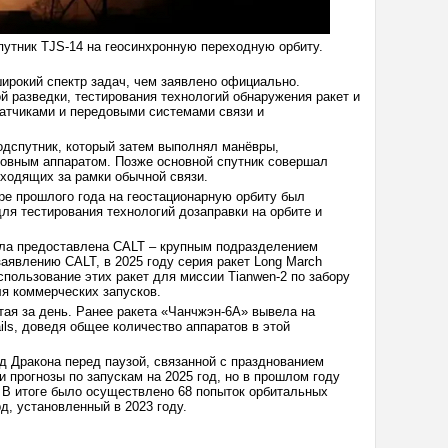
спутник TJS-14 на геосинхронную переходную орбиту.
широкий спектр задач, чем заявлено официально.
й разведки, тестирования технологий обнаружения ракет и
датчиками и передовыми системами связи и
одспутник, который затем выполнял манёвры,
новным аппаратом. Позже основной спутник совершал
ыходящих за рамки обычной связи.
ре прошлого года на геостационарную орбиту был
 для тестирования технологий дозаправки на орбите и
была предоставлена CALT – крупным подразделением
аявлению CALT, в 2025 году серия ракет Long March
спользование этих ракет для миссии Tianwen-2 по забору
ля коммерческих запусков.
тая за день. Ранее ракета «Чанчжэн-6A» вывела на
ils, доведя общее количество аппаратов в этой
д Дракона перед паузой, связанной с празднованием
и прогнозы по запускам на 2025 год, но в прошлом году
. В итоге было осуществлено 68 попыток орбитальных
д, установленный в 2023 году.