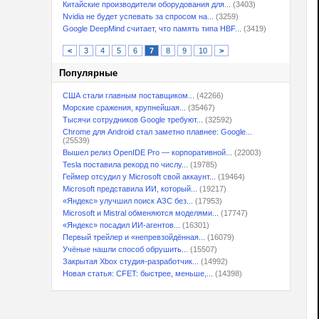
Китайские производители оборудования для...
(3403)
Nvidia не будет успевать за спросом на...
(3259)
Google DeepMind считает, что память типа HBF...
(3419)
<
3
4
5
6
7
8
9
10
>
Популярные
США стали главным поставщиком...
(42266)
Морские сражения, крупнейшая...
(35467)
Тысячи сотрудников Google требуют...
(32592)
Chrome для Android стал заметно плавнее: Google...
(25539)
Вышел релиз OpenIDE Pro — корпоративной...
(22003)
Tesla поставила рекорд по числу...
(19785)
Геймер отсудил у Microsoft свой аккаунт...
(19464)
Microsoft представила ИИ, который...
(19217)
«Яндекс» улучшил поиск АЗС без...
(17953)
Microsoft и Mistral обменяются моделями...
(17747)
«Яндекс» посадил ИИ-агентов...
(16301)
Первый трейлер и «непревзойдённая...
(16079)
Учёные нашли способ обрушить...
(15507)
Закрытая Xbox студия-разработчик...
(14992)
Новая статья: CFET: быстрее, меньше,...
(14398)