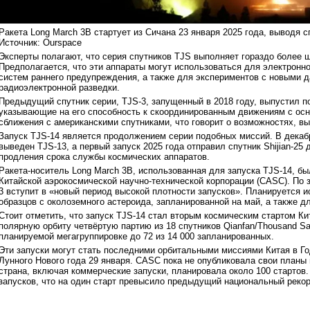
Ракета Long March 3B стартует из Сичана 23 января 2025 года, выводя 
Источник: Ourspace
Эксперты полагают, что серия спутников TJS выполняет гораздо более 
Предполагается, что эти аппараты могут использоваться для электронно
систем раннего предупреждения, а также для экспериментов с новыми 
радиоэлектронной разведки.
Предыдущий спутник серии, TJS-3, запущенный в 2018 году, выпустил п
указывающие на его способность к скоординированным движениям с ос
сближения с американскими спутниками, что говорит о возможностях, в
Запуск TJS-14 является продолжением серии подобных миссий. В декаб
выведен TJS-13, а первый запуск 2025 года отправил спутник Shijian-25
продления срока службы космических аппаратов.
Ракета-носитель Long March 3B, использованная для запуска TJS-14, 
Китайской аэрокосмической научно-технической корпорации (CASC). По з
3 вступит в «новый период высокой плотности запусков». Планируется и
образцов с околоземного астероида, запланированной на май, а также д
Стоит отметить, что запуск TJS-14 стал вторым космическим стартом Ки
полярную орбиту четвёртую партию из 18 спутников Qianfan/Thousand Sa
планируемой мегагруппировке до 72 из 14 000 запланированных.
Эти запуски могут стать последними орбитальными миссиями Китая в Го
Лунного Нового года 29 января. CASC пока не опубликовала свои планы 
страна, включая коммерческие запуски, планировала около 100 стартов
запусков, что на один старт превысило предыдущий национальный рекор