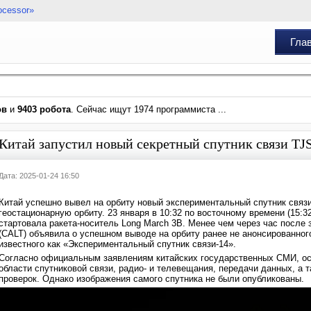
ocessor»
Гла
ов
и
9403 робота
. Сейчас ищут 1974 программиста ...
Китай запустил новый секретный спутник связи TJ
Дата: 2025-01-24 16:50
Китай успешно вывел на орбиту новый экспериментальный спутник связи
геостационарную орбиту. 23 января в 10:32 по восточному времени (15:
стартовала ракета-носитель Long March 3B. Менее чем через час после 
(CALT) объявила о успешном выводе на орбиту ранее не анонсированного 
известного как «Экспериментальный спутник связи-14».
Согласно официальным заявлениям китайских государственных СМИ, осн
области спутниковой связи, радио- и телевещания, передачи данных, а 
проверок. Однако изображения самого спутника не были опубликованы.