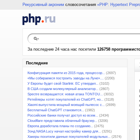
Рекурсивный акроним
словосочетания
«PHP: Hypertext Prepr
За последние 24 часа нас посетили
126758 программист
Последние
Конфигурация памяти из 2015 года, процессор...
(2697)
«Мы собираемся построить заводы на Луне»....
(2200)
У Европы будет свой Starlink: ЕС утвердил...
(3102)
В США создали молекулярный анализатор...
(2807)
Spectre возвращается: новая атака TONTOU...
(3032)
Ретейлеры хотят покупателей из ChatGPT, но...
(3118)
Xiaomi выпустила мощный моющий пылесос с...
(2699)
Бесплатный ChatGPT становится...
(1982)
Российские банки получат доступ ко всем...
(2434)
Cloudflare представила облачный браузер...
(3206)
Европа доработала планы по созданию...
(2475)
Зонд NASA Lucy начал настройку камер для...
(3291)
Хакеры похитили данные покупателей модульных...
(2574)