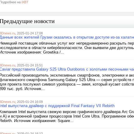
Подробнее на
iXBT
Предыдущие новости
3Dnews.ru
, 2025-01-24 17:08
Данные всех жителей Грузии оказались в открытом доступе из-за халатн
Немецкий поставщик облачных услуг мог непреднамеренно раскрыть пер
исследователи в области кибербезопасности. Они выявили две доступны
Источник изображения: Growtika /...
3Dnews.ru
, 2025-01-24 15:51
Caviar представила Galaxy S25 Ultra Ouroboros с золотыми песочными ча
Российский производитель эксклюзивных смартфонов, электроники и ак
флагманского смартфона Samsung Galaxy S25 Ultra — серия устройств п
для проекта послужил символ уробороса — змея, который кусает собст
899 тыс. руб. Источник...
3Dnews.ru
, 2025-01-24 16:09
Intel выпустила драйвер с поддержкой Final Fantasy VII Rebirth
Компания Intel выпустила свежую версию графического драйвера Arc Grap
и A) и встроенной графики процессоров Intel Core Ultra. Программное об
Rebirth. Источник изображения: Square...
3Dnews.ru
, 2025-01-24 16:12