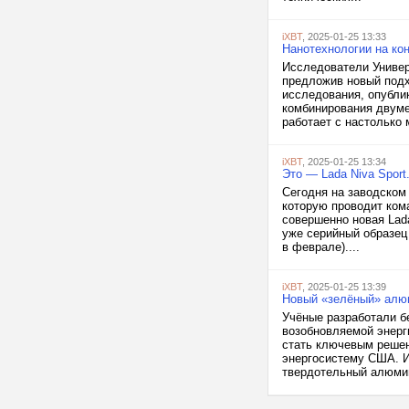
iXBT
, 2025-01-25 13:33
Нанотехнологии на ко
Исследователи Универ
предложив новый подх
исследования, опубли
комбинирования двуме
работает с настолько 
iXBT
, 2025-01-25 13:34
Это — Lada Niva Spor
Сегодня на заводском
которую проводит ком
совершенно новая Lada
уже серийный образец
в феврале)....
iXBT
, 2025-01-25 13:39
Новый «зелёный» алюм
Учёные разработали б
возобновляемой энерги
стать ключевым решен
энергосистему США. И
твердотельный алюмин