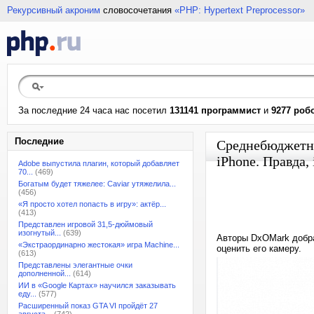
Рекурсивный акроним
словосочетания
«PHP: Hypertext Preprocessor»
За последние 24 часа нас посетил
131141 программист
и
9277 роб
Последние
Среднебюджетны
iPhone. Правда,
Adobe выпустила плагин, который добавляет
70...
(469)
Богатым будет тяжелее: Caviar утяжелила...
(456)
«Я просто хотел попасть в игру»: актёр...
(413)
Представлен игровой 31,5-дюймовый
изогнутый...
(639)
Авторы DxOMark добра
«Экстраординарно жестокая» игра Machine...
оценить его камеру.
(613)
Представлены элегантные очки
дополненной...
(614)
ИИ в «Google Картах» научился заказывать
еду...
(577)
Расширенный показ GTA VI пройдёт 27