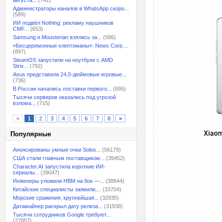
августа...
(742)
Администраторы каналов в WhatsApp скоро...
(589)
ИИ подвёл Nothing: рекламу наушников
CMF...
(653)
Samsung и Mousterian взялись за...
(586)
«Бесцеремонные клептоманы»: News Corp....
(897)
SteamOS запустили на ноутбуке с AMD
Strix...
(792)
Asus представила 24,5-дюймовые игровые...
(736)
В России начались поставки первого...
(695)
Тысячи серверов оказались под угрозой
взлома...
(715)
<
1
2
3
4
5
6
7
8
>
Популярные
Анонсированы умные очки Solos...
(56179)
США стали главным поставщиком...
(39452)
Character.AI запустила короткие ИИ-
сериалы...
(39047)
Инженеры уложили HBM на бок —...
(38844)
Китайские специалисты заявили,...
(33704)
Морские сражения, крупнейшая...
(32935)
Датамайнер раскрыл дату релиза...
(31938)
Тысячи сотрудников Google требуют...
(27857)