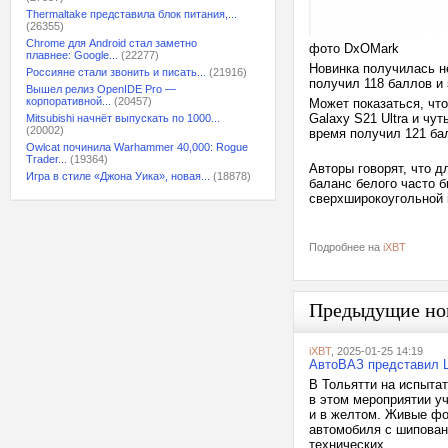
Thermaltake представила блок питания,...
(26355)
Chrome для Android стал заметно
фото DxOMark
плавнее: Google...
(22277)
Новинка получилась н
Россияне стали звонить и писать...
(21916)
получил 118 баллов и
Вышел релиз OpenIDE Pro —
корпоративной...
(20457)
Может показаться, что
Galaxy S21 Ultra и чу
Mitsubishi начнёт выпускать по 1000...
(20002)
время получил 121 ба
Owlcat починила Warhammer 40,000: Rogue
Trader...
(19364)
Авторы говорят, что д
Игра в стиле «Джона Уика», новая...
(18878)
баланс белого часто 
сверхширокоугольной 
Подробнее на
iXBT
Предыдущие но
iXBT
, 2025-01-25 14:19
АвтоВАЗ представил L
В Тольятти на испыта
в этом мероприятии уч
и в желтом. Живые фо
автомобиля с шипован
технических...