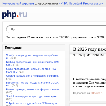
Рекурсивный акроним
словосочетания
«PHP: Hypertext Preprocessor»
За последние 24 часа нас посетили
117887 программистов
и
9628 
Последние
В 2025 году ка
электрическим
Spotify не оправдала ожидания по прибыли
и...
(660)
Nothing представила наушники-клипсы CMF
Clip...
(726)
Galax представила чёрные GeForce RTX
5070 Ti...
(713)
OpenAI назвала иск о похищении секретов...
(701)
С момента начала пан
аналитики Cox Automo
ИИ-агенты помогут создать аналоги CUDA,
но...
(645)
с электродвигателем. 
Новые фракции, новые платформы и новая...
(615)
Подробнее на
3Dnews.ru
Starlink планирует за два года развернуть...
(673)
У Apple хотят отсудить более $30 млрд за...