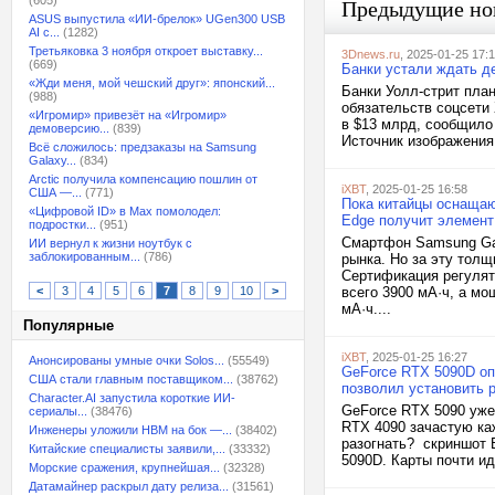
(605)
Предыдущие но
ASUS выпустила «ИИ-брелок» UGen300 USB
AI с...
(1282)
Третьяковка 3 ноября откроет выставку...
3Dnews.ru
, 2025-01-25 17:
(669)
Банки устали ждать де
«Жди меня, мой чешский друг»: японский...
Банки Уолл-стрит пла
(988)
обязательств соцсети
«Игромир» привезёт на «Игромир»
в $13 млрд, сообщило 
демоверсию...
(839)
Источник изображения:
Всё сложилось: предзаказы на Samsung
Galaxy...
(834)
Arctic получила компенсацию пошлин от
iXBT
, 2025-01-25 16:58
США —...
(771)
Пока китайцы оснащаю
«Цифровой ID» в Max помолодел:
Edge получит элемент
подростки...
(951)
Смартфон Samsung Gal
ИИ вернул к жизни ноутбук с
заблокированным...
(786)
рынка. Но за эту тол
Сертификация регулят
<
3
4
5
6
7
8
9
10
>
всего 3900 мА·ч, а м
мА·ч....
Популярные
iXBT
, 2025-01-25 16:27
Анонсированы умные очки Solos...
(55549)
GeForce RTX 5090D оп
США стали главным поставщиком...
(38762)
позволил установить 
Character.AI запустила короткие ИИ-
GeForce RTX 5090 уже 
сериалы...
(38476)
RTX 4090 зачастую каж
Инженеры уложили HBM на бок —...
(38402)
разогнать? скриншот B
Китайские специалисты заявили,...
(33332)
5090D. Карты почти ид
Морские сражения, крупнейшая...
(32328)
Датамайнер раскрыл дату релиза...
(31561)