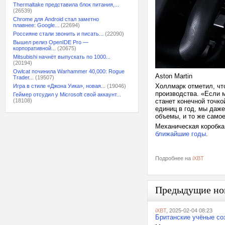
Thermaltake представила блок питания,...
(26539)
Chrome для Android стал заметно
плавнее: Google...
(22694)
Россияне стали звонить и писать...
(22090)
Вышел релиз OpenIDE Pro —
корпоративной...
(20675)
Mitsubishi начнёт выпускать по 1000...
(20194)
Owlcat починила Warhammer 40,000: Rogue
Aston Martin
Trader...
(19507)
Холлмарк отметил, чт
Игра в стиле «Джона Уика», новая...
(19046)
производства. «Если м
Геймер отсудил у Microsoft свой аккаунт...
(18108)
станет конечной точк
единиц в год, мы даж
объемы, и то же само
Механическая коробка
ближайшие годы
.
Подробнее на
iXBT
Предыдущие но
iXBT
, 2025-02-04 08:23
Британские учёные со