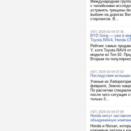
Международная группа
с чилийскими исслед
устранять трещины бе
выбоин на дорогах Ве
стерлингов. В...
iXBT
, 2025-02-04 07:36
BYD Song — уже в мир
Toyota RAV4, Honda C
Рейтинг самых продав
Y, хотя Toyota RAV4 о
модели из Топ-10. Про
Вторым по популярнос
iXBT
, 2025-02-04 07:02
Последствия вспышек 
Ученые из Лаборатори
февраля, Землю накро
По расчетам специалис
после чего ситуация с
только 3...
iXBT
, 2025-02-04 07:09
Honda могут заставлят
объединенную компан
Honda и Nissan, котор
ключевые детали к кон