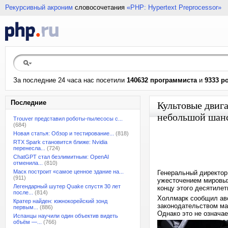
Рекурсивный акроним
словосочетания
«PHP: Hypertext Preprocessor»
За последние 24 часа нас посетили
140632 программиста
и
9333 р
Последние
Культовые двиг
небольшой шанс
Trouver представил роботы-пылесосы с...
(684)
Новая статья: Обзор и тестирование...
(818)
RTX Spark становится ближе: Nvidia
перенесла...
(724)
ChatGPT стал безлимитным: OpenAI
отменила...
(810)
Маск построит «самое ценное здание на...
Генеральный директор 
(911)
ужесточением мировых
Легендарный шутер Quake спустя 30 лет
концу этого десятилет
после...
(814)
Холлмарк сообщил авс
Кратер найден: южнокорейский зонд
законодательством ма
первым...
(886)
Однако это не означае
Испанцы научили один объектив видеть
объём —...
(766)