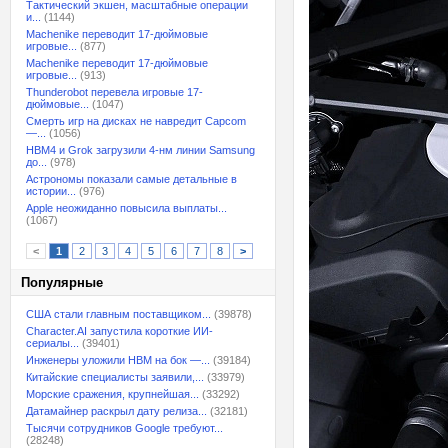
Тактический экшен, масштабные операции
и...
(1144)
Machenike переводит 17-дюймовые
игровые...
(877)
Machenike переводит 17-дюймовые
игровые...
(913)
Thunderobot перевела игровые 17-
дюймовые...
(1047)
Смерть игр на дисках не навредит Capcom
—...
(1056)
HBM4 и Grok загрузили 4-нм линии Samsung
до...
(978)
Астрономы показали самые детальные в
истории...
(976)
Apple неожиданно повысила выплаты...
(1067)
<
1
2
3
4
5
6
7
8
>
Популярные
США стали главным поставщиком...
(39878)
Character.AI запустила короткие ИИ-
сериалы...
(39401)
Инженеры уложили HBM на бок —...
(39184)
Китайские специалисты заявили,...
(33979)
Морские сражения, крупнейшая...
(33292)
Датамайнер раскрыл дату релиза...
(32181)
Тысячи сотрудников Google требуют...
(28248)