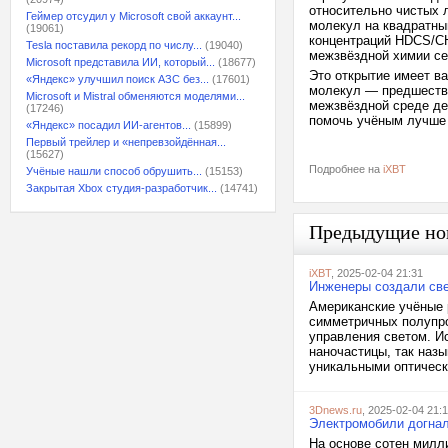
относительно чистых 
Геймер отсудил у Microsoft свой аккаунт...
молекул на квадратны
(19061)
концентраций HDCS/C
Tesla поставила рекорд по числу...
(19040)
межзвёздной химии се
Microsoft представила ИИ, который...
(18677)
Это открытие имеет в
«Яндекс» улучшил поиск АЗС без...
(17601)
молекул — предшестве
Microsoft и Mistral обменяются моделями...
межзвёздной среде де
(17246)
помочь учёным лучше 
«Яндекс» посадил ИИ-агентов...
(15899)
Первый трейлер и «непревзойдённая...
(15627)
Подробнее на
iXBT
Учёные нашли способ обрушить...
(15153)
Закрытая Xbox студия-разработчик...
(14741)
Предыдущие но
iXBT
, 2025-02-04 21:31
Инженеры создали све
Американские учёные 
симметричных полупро
управления светом. И
наночастицы, так наз
уникальными оптическ
3Dnews.ru
, 2025-02-04 21:
Электромобили догнал
На основе сотен милли