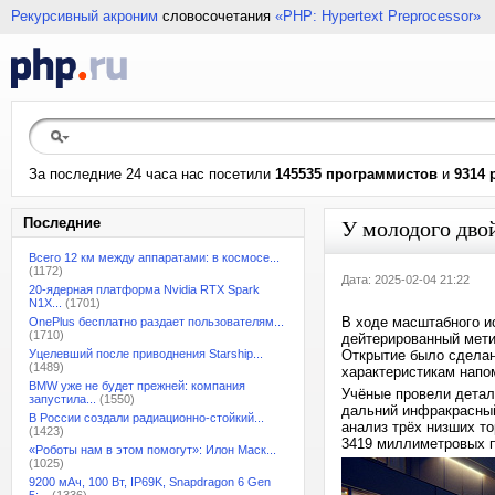
Рекурсивный акроним
словосочетания
«PHP: Hypertext Preprocessor»
За последние 24 часа нас посетили
145535 программистов
и
9314 
Последние
У молодого дво
Всего 12 км между аппаратами: в космосе...
(1172)
Дата: 2025-02-04 21:22
20-ядерная платформа Nvidia RTX Spark
N1X...
(1701)
В ходе масштабного и
OnePlus бесплатно раздает пользователям...
(1710)
дейтерированный мет
Уцелевший после приводнения Starship...
Открытие было сделан
(1489)
характеристикам напо
BMW уже не будет прежней: компания
Учёные провели детал
запустила...
(1550)
дальний инфракрасный
В России создали радиационно-стойкий...
анализ трёх низших т
(1423)
3419 миллиметровых п
«Роботы нам в этом помогут»: Илон Маск...
(1025)
9200 мАч, 100 Вт, IP69K, Snapdragon 6 Gen