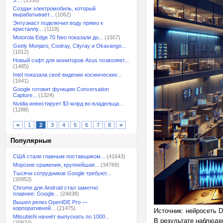
5:...
(1336)
Создан электромобиль, который
вырабатывает...
(1062)
Энтузиаст подключил воду прямо к
кристаллу...
(1118)
Motorola Edge 70 Neo показали до...
(1557)
Geely Monjaro, Coolray, Cityray и Okavango...
(1012)
Новый софт для мониторов Asus позволяет...
(1485)
Intel показала своё видение космических...
(1641)
Google готовит функцию Conversation
Capture...
(1324)
Nvidia инвестирует $3 млрд во владельца...
(1288)
<
1
2
3
4
5
6
7
8
>
Популярные
США стали главным поставщиком...
(41643)
Морские сражения, крупнейшая...
(34769)
Тысячи сотрудников Google требуют...
(30953)
Chrome для Android стал заметно
плавнее: Google...
(24838)
Вышел релиз OpenIDE Pro —
корпоративной...
(21475)
Источник: нейросеть 
Mitsubishi начнёт выпускать по 1000...
В результате наблюде
(20974)