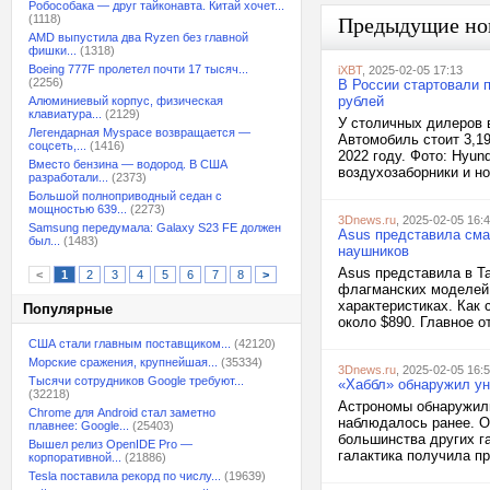
Робособака — друг тайконавта. Китай хочет...
(1118)
Предыдущие но
AMD выпустила два Ryzen без главной
фишки...
(1318)
Boeing 777F пролетел почти 17 тысяч...
iXBT
, 2025-02-05 17:13
(2256)
В России стартовали п
рублей
Алюминиевый корпус, физическая
клавиатура...
(2129)
У столичных дилеров 
Легендарная Myspace возвращается —
Автомобиль стоит 3,19
соцсеть,...
(1416)
2022 году. Фото: Hyu
Вместо бензина — водород. В США
воздухозаборники и но
разработали...
(2373)
Большой полноприводный седан с
мощностью 639...
(2273)
3Dnews.ru
, 2025-02-05 16:
Samsung передумала: Galaxy S23 FE должен
Asus представила сма
был...
(1483)
наушников
Asus представила в Та
<
1
2
3
4
5
6
7
8
>
флагманских моделей 
характеристиках. Как
Популярные
около $890. Главное о
США стали главным поставщиком...
(42120)
Морские сражения, крупнейшая...
(35334)
3Dnews.ru
, 2025-02-05 16:
Тысячи сотрудников Google требуют...
«Хаббл» обнаружил ун
(32218)
Астрономы обнаружили 
Chrome для Android стал заметно
наблюдалось ранее. От
плавнее: Google...
(25403)
большинства других г
Вышел релиз OpenIDE Pro —
галактика получила пр
корпоративной...
(21886)
Tesla поставила рекорд по числу...
(19639)