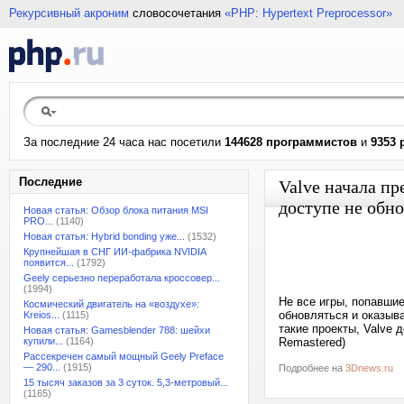
Рекурсивный акроним
словосочетания
«PHP: Hypertext Preprocessor»
За последние 24 часа нас посетили
144628 программистов
и
9353 
Последние
Valve начала пр
доступе не обн
Новая статья: Обзор блока питания MSI
PRO...
(1140)
Новая статья: Hybrid bonding уже...
(1532)
Крупнейшая в СНГ ИИ-фабрика NVIDIA
появится...
(1792)
Geely серьезно переработала кроссовер...
(1994)
Не все игры, попавши
Космический двигатель на «воздухе»:
обновляться и оказыв
Kreios...
(1115)
такие проекты, Valve 
Новая статья: Gamesblender 788: шейхи
купили...
(1164)
Remastered)
Рассекречен самый мощный Geely Preface
— 290...
(1915)
Подробнее на
3Dnews.ru
15 тысяч заказов за 3 суток. 5,3-метровый...
(1165)