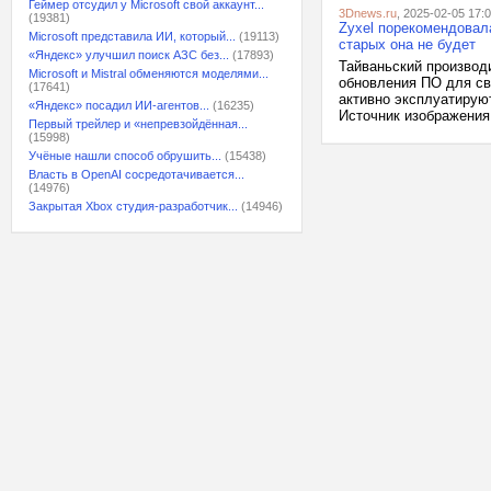
Геймер отсудил у Microsoft свой аккаунт...
3Dnews.ru
, 2025-02-05 17:
(19381)
Zyxel порекомендовал
Microsoft представила ИИ, который...
(19113)
старых она не будет
«Яндекс» улучшил поиск АЗС без...
(17893)
Тайваньский производи
Microsoft и Mistral обменяются моделями...
обновления ПО для св
(17641)
активно эксплуатируют
«Яндекс» посадил ИИ-агентов...
(16235)
Источник изображения:
Первый трейлер и «непревзойдённая...
(15998)
Учёные нашли способ обрушить...
(15438)
Власть в OpenAI сосредотачивается...
(14976)
Закрытая Xbox студия-разработчик...
(14946)